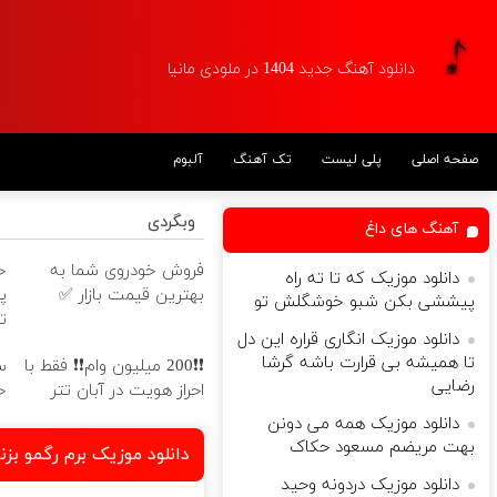
دانلود آهنگ جدید 1404 در ملودی مانیا
صفحه اصلی
پلی لیست
تک آهنگ
آلبوم
وبگردی
آهنگ های داغ
فروش خودروی شما به
دانلود موزیک که تا ته راه
بهترین قیمت بازار ✅
پ
پیششی بکن شبو خوشگلش تو
ت
دانلود موزیک انگاری قراره این دل
تا همیشه بی قرارت باشه گرشا
❗❗200 میلیون وام❗❗ فقط با
س
رضایی
احراز هویت در آبان تتر
خ
دانلود موزیک همه می دونن
بهت مریضم مسعود حکاک
دانلود موزیک برم رگمو بز
دانلود موزیک دردونه وحید