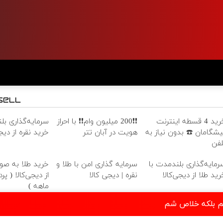
خرید 4 قسطه اینترنت
❗❗200 میلیون وام❗❗ با احراز
سرمایه‌گذاری بل
یشگامان ☎️ بدون نیاز به
هویت در آبان تتر
خرید نقره از دیجی
لفن
رمایه‌گذاری بلندمدت با
سرمایه گذاری امن با طلا و
خرید طلا به ص
رید طلا از دیجی‌کالا
نقره | دیجی کالا
ماهه )
نم بلکه خلاص شم