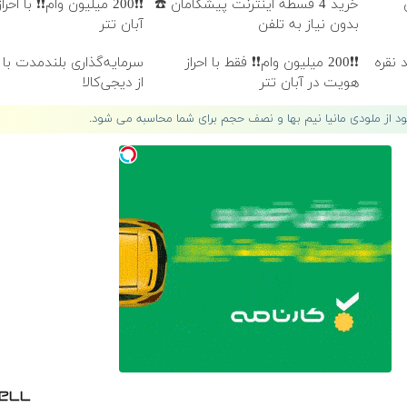
خرید 4 قسطه اینترنت پیشگامان ☎️
❗❗200 میلیون وام❗❗ با اح
بدون نیاز به تلفن
آبان تتر
 نقره
❗❗200 میلیون وام❗❗ فقط با احراز
سرمایه‌گذاری بلندمدت با 
هویت در آبان تتر
از دیجی‌کالا
لود از ملودی مانیا نیم بها و نصف حجم برای شما محاسبه می شود.