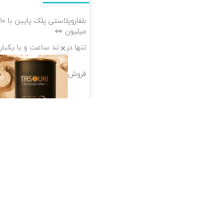
میلیون 👀
تنها در چند ساعت و با یکبار
فروش راحت پژو ۲۰6، بدون کمیسیون و دردسر
از سراسر وب
خرید 4 قسطه اینترنت
ف