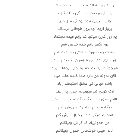
همش‌بهونه الکیمیخاست لجم دربیاد
واسش بودمدرست یکی مثله فرهاد
ولی شیرین نبود بودش مثل دریا
یروز آروم بودیروز طوفانی ترسناک
یه روز کاری میکرد که بزنم قیده دستمام
برم رگمو بزنم بلکه خلاص شم
اخه تو هیچجوره نساختی بامفدات شم
هر سازی زدی من با همون رقصیدم برات
هیچوقت نزاشتم خم به اون ابروهات بیاد
الان بدونه من داره صدا خنده هات میاد
باشه خیالی نی عشق استبخند زیاد
فک کردی شوخیهبودم جدی پاا رابطه
الانم جدی بت میگمدیگه نمیخامت اوکی
دیگه نمیخام بخاطرت سرزنش شم
همه بم میگن دادا بیخیال شرش کم
من همونی‌ام ک کراش رفیقاتم
الانم خیلی خوشحالن همون رفیقاتم