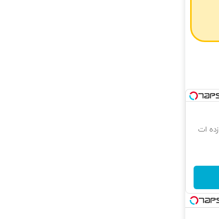
 که شگفت زده ات