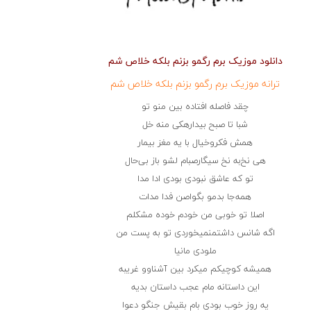
دانلود موزیک برم رگمو بزنم بلکه خلاص شم
ترانه موزیک برم رگمو بزنم بلکه خلاص شم
چقد فاصله افتاده بین منو تو
شبا تا صبح بیدارهکی منه خل
همش فکروخیال با یه مغز بیمار
هی نخ‌به نخ سیگارصبام لشو باز بی‌حال
تو که عاشق نبودی بودی ادا مدا
همه‌جا بدمو بگواصن فدا مدات
اصلا تو خوبی من خودم خوده مشکلم
اگه شانس داشتمنمیخوردی تو به پست من
ملودی مانیا
همیشه کوچیکم میکرد بین آشناوو غریبه
این داستانه مام عجب داستان بدیه
یه روز خوب بودی بام بقیش جنگو دعوا