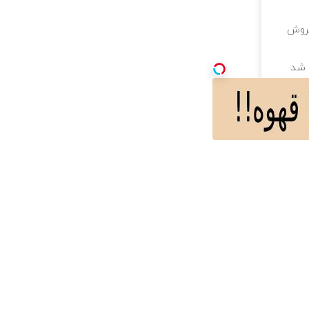
فروش
ه شد
ندمدت با