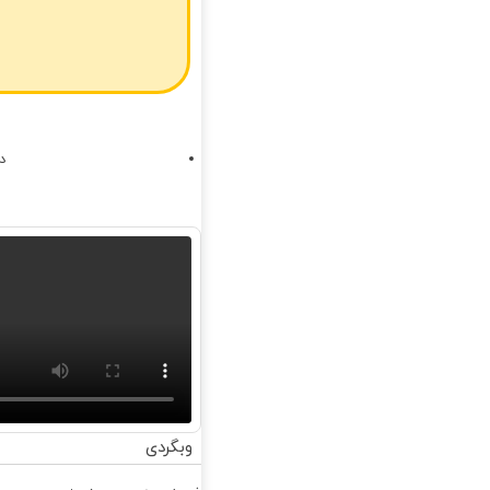
د
وبگردی