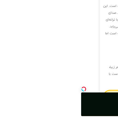
ه است. این
. صدای
ترانه‌ای
یابد.
 است اما
 زیبا،
است با