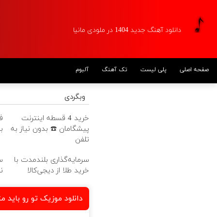
دانلود آهنگ جدید 1404 در ملودی مانیا
صفحه اصلی
پلی لیست
تک آهنگ
آلبوم
وبگردی
خرید 4 قسطه اینترنت
ف
پیشگامان ☎️ بدون نیاز به
ب
تلفن
سرمایه‌گذاری بلندمدت با
س
خرید طلا از دیجی‌کالا
ن
دانلود موزیک تو رو باید م