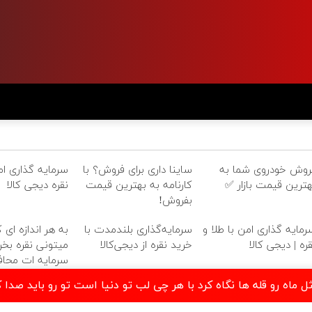
روش خودروی شما به
ساینا داری برای فروش؟ با
سرمایه گذاری امن
هترین قیمت بازار ✅
کارنامه به بهترین قیمت
نقره دیجی کالا
بفروش!
رمایه گذاری امن با طلا و
سرمایه‌گذاری بلندمدت با
به هر اندازه ای 
قره | دیجی کالا
خرید نقره از دیجی‌کالا
میتونی نقره بخری
سرمایه ات محا
ثل ماه رو قله ها نگاه کرد با هر چی لب تو دنیا است تو رو باید صدا ک