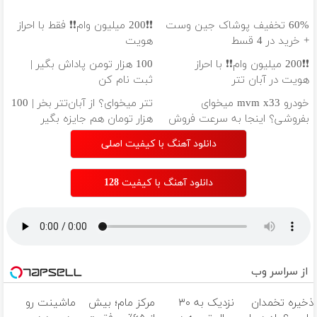
60% تخفیف پوشاک جین وست
❗❗200 میلیون وام❗❗ فقط با احراز
+ خرید در 4 قسط
هویت
❗❗200 میلیون وام❗❗ با احراز
100 هزار تومن پاداش بگیر |
هویت در آبان تتر
ثبت نام کن
خودرو mvm x33 میخوای
تتر میخوای؟ از آبان‌تتر بخر | 100
بفروشی؟ اینجا به سرعت فروش
هزار تومان هم جایزه بگیر
میره
دانلود آهنگ با کیفیت اصلی
دانلود آهنگ با کیفیت 128
از سراسر وب
ذخیره تخمدان
نزدیک به ۳۰
مرکز مام؛ بیش
ماشینت رو