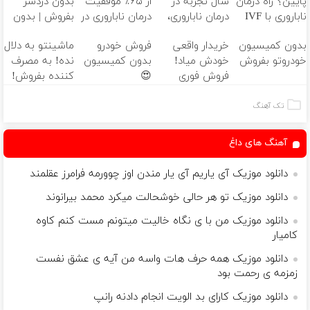
پایین؟ راه درمان
سال تجربه در
از ۶۵٪ موفقیت
بدون دردسر
ناباروری با IVF
درمان ناباروری،
درمان ناباروری در
بفروش | بدون
هنوز باز است
با تیم
خاورمیانه 🤰
کمسیون 😍
بدون کمیسیون
خریدار واقعی
فروش خودرو
ماشینتو به دلال
🌱
فوق‌تخصصی
خودروتو بفروش
خودش میاد!
بدون کمیسیون
نده! به مصرف
مام 👩‍⚕️
فروش فوری
😍
کننده بفروش!
ماشین در همراه
بدون پاسخ به
مکانیک
یک تماس
تک آهنگ
آهنگ های داغ
دانلود موزیک آی یاریم آی یار مندن اوز چوورمه فرامرز عقلمند
دانلود موزیک تو هر حالی خوشحالت میکرد محمد بیرانوند
دانلود موزیک من با ی نگاه خالیت میتونم مست کنم کاوه
کامیار
دانلود موزیک همه حرف هات واسه من آیه ی عشق نفست
زمزمه ی رحمت بود
دانلود موزیک کارای بد الویت انجام دادنه رانپ