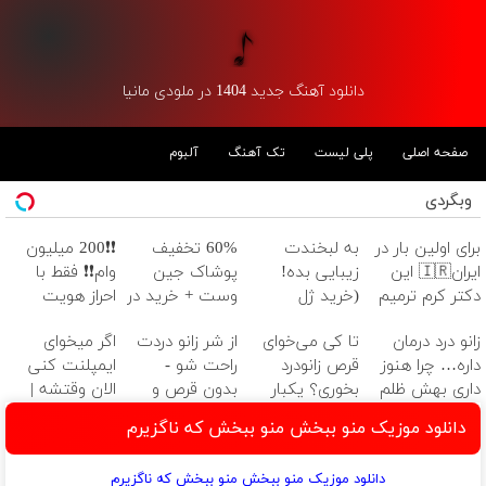
دانلود آهنگ جدید 1404 در ملودی مانیا
صفحه اصلی
پلی لیست
تک آهنگ
آلبوم
وبگردی
برای اولین بار در
به لبخندت
60% تخفیف
❗❗200 میلیون
ایران🇮🇷 این
زیبایی بده!
پوشاک جین
وام❗❗ فقط با
دکتر کرم ترمیم
(خرید ژل
وست + خرید در
احراز هویت
کننده 23 روزه
سفیدکننده
4 قسط
زانو درد درمان
تا کی می‌خوای
از شر زانو دردت
اگر میخوای
ساخت!
دندان
داره… چرا هنوز
قرص زانودرد
راحت شو -
ایمپلنت کنی
با40%تخفیف)
داری بهش ظلم
بخوری؟ یکبار
بدون قرص و
الان وقتشه |
می‌کنی؟
اصولی درمانش
عمل
فقط با ۲۵
دانلود موزیک منو ببخش منو ببخش که ناگزیرم
کن
میلیون تومان!!!
دانلود موزیک منو ببخش منو ببخش که ناگزیرم