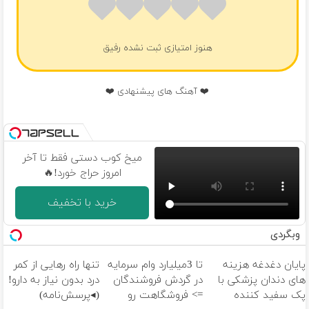
هنوز امتیازی ثبت نشده رفیق
❤️ آهنگ های پیشنهادی ❤️
میخ کوب دستی فقط تا آخر
امروز حراج خورد!🔥
خرید با تخفیف
وبگردی
پایان دغدغه هزینه
تا 3میلیارد وام سرمایه
تنها راه رهایی از کمر
های دندان پزشکی با
در گردش فروشندگان
درد بدون نیاز به دارو!
پک سفید کننده
=> فروشگاهت رو
(◂پرسش‌نامه)