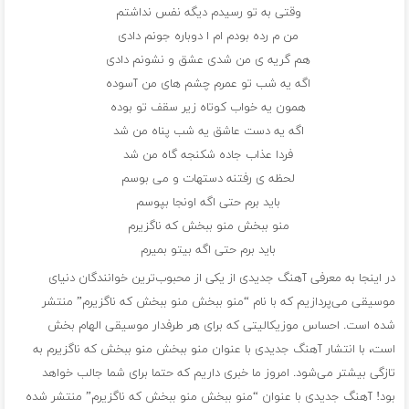
وقتی به تو رسیدم دیگه نفس نداشتم
من م رده بودم ام ا دوباره جونم دادی
هم گریه ی من شدی عشق و نشونم دادی
اگه یه شب تو عمرم چشم های من آسوده
همون یه خواب کوتاه زیر سقف تو بوده
اگه یه دست عاشق یه شب پناه من شد
فردا عذاب جاده شکنجه گاه من شد
لحظه ی رفتنه دستهات و می بوسم
باید برم حتی اگه اونجا بپوسم
منو ببخش منو ببخش که ناگزیرم
باید برم حتی اگه بیتو بمیرم
در اینجا به معرفی آهنگ جدیدی از یکی از محبوب‌ترین خوانندگان دنیای
موسیقی می‌پردازیم که با نام “منو ببخش منو ببخش که ناگزیرم” منتشر
شده است. احساس موزیکالیتی که برای هر طرفدار موسیقی الهام بخش
است، با انتشار آهنگ جدیدی با عنوان منو ببخش منو ببخش که ناگزیرم به
تازگی بیشتر می‌شود. امروز ما خبری داریم که حتما برای شما جالب خواهد
بود! آهنگ جدیدی با عنوان “منو ببخش منو ببخش که ناگزیرم” منتشر شده