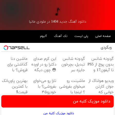
دانلود آهنگ جدید 1404 در ملودی مانیا
صفحه اصلی
پلی لیست
تک آهنگ
آلبوم
وبگردی
گردونه شانس
گردونه شانس
این کرم صدای
ماشین دنا
بدون پوچ از PS5
تبدیل، بچرخون
دکترا رو در اورده
گذاشتی برای
تا آیفون17 و
جایزه ببر
😳 چون دیگه
فروش؟ با
بیت کوین 🔥
نیازی نداری
خودرو45 سریع
ویدیو هولناک از
ماشینت رو
تارا رو می‌خوای
بهترین پاوربانک
بوتاکس کنی!!!
بفروش
جوان کارتن
میخوای بفروشی
بفروشی؟ با
با کمترین
خوابی که
؟ اینجا با
خودرو۴۵
قیمت❗
میلیاردر شد.
خودرو45 یکروزه
یک‌روزه
دانلود موزیک کلبه من
آموزش رایگان
بفروش
بفروشش
دانلود موزیک کلبه من