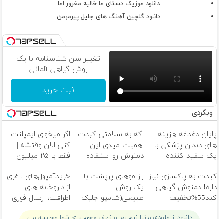
دانلود موزیک دستای ما خالیه مغرور اما
دانلود گلچین آهنگ های جلیل پیرمومن
تغییر سن شناسنامه با یک
روش گیاهی آلمانی
ثبت خرید
وبگردی
پایان دغدغه هزینه
اگه به سلامتی کبدت
اگر میخوای ایمپلنت
های دندان پزشکی با
اهمیت میدی این
کنی الان وقتشه |
پک سفید کننده
دمنوش رو استفاده
فقط با ۲۵ میلیون
خانگی
کن
تومان!!!
کبدت به پاکسازی نیاز
راز موهای پرپشت با
خریدآمپول‌های لاغری
داره! دمنوش گیاهی
یک روش
از داروخانه های
کبد55%تخفیف
طبیعی(شامپو جلبک
اطرافت، ارسال فوری
اسپیرولینا)
همراه با پک یخ!
دانلود از ملودی مانیا نیم بها و نصف حجم برای شما محاسبه می