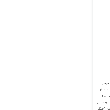
دید و
مید سفر
ن ماه
با و هنری
این آهنگ