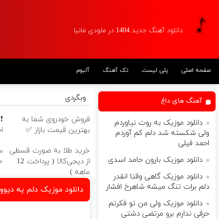
دانلود آهنگ جدید 1404 در ملودی مانیا
صفحه اصلی
پلی لیست
تک آهنگ
آلبوم
وبگردی
آهنگ های داغ
فروش خودروی شما به
دانلود موزیک به روت نیاوردم
بهترین قیمت بازار ✅
ا
ولی شکسته شد دلم کم آوردم
احمد فیلی
خرید طلا به صورت قسطی
س
دانلود موزیک بارون حامد اسدی
از دیجی‌کالا ( پرداخت 12
خ
ماهه )
دانلود موزیک گاهی وقتا انقدر
دلم برات تنگ میشه شاهرخ افشار
دانلود موزیک دلم یه دیوو
دانلود موزیک ولی من تو فکرتم
حرفی ندارم برو مرتضی دشتی