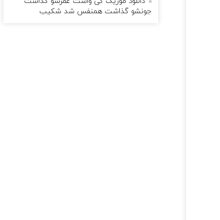
دانلود موزیک کی واست عمرشو گذاشت
جونشو گذاشت همنفس شد شکیب