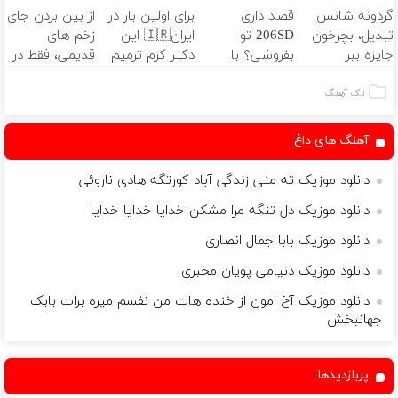
گردونه شانس
قصد داری
برای اولین بار در
از بین بردن جای
فروشگاهت رو
کننده خانگی
تبدیل، بچرخون
206SD تو
ایران🇮🇷 این
زخم های
ثبت کن
جایزه ببر
بفروشی؟ با
دکتر کرم ترمیم
قدیمی، فقط در
خودرو45 سریع و
کننده 23 روزه
3 هفته!! (بدون
امن بفروش
ساخت!
لیزر و جراحی)
تک آهنگ
آهنگ های داغ
دانلود موزیک ته منی زندگی آباد کورتگه هادی ناروئی
دانلود موزیک دل تنگه مرا مشکن خدایا خدایا خدایا
دانلود موزیک بابا جمال انصاری
دانلود موزیک دنیامی پویان مخبری
دانلود موزیک آخ امون از خنده هات من نفسم میره برات بابک
جهانبخش
پربازدیدها