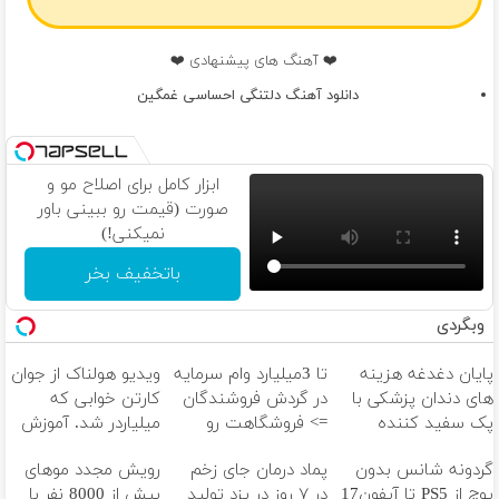
❤️ آهنگ های پیشنهادی ❤️
دانلود آهنگ دلتنگی احساسی غمگین
ابزار کامل برای اصلاح مو و
صورت (قیمت رو ببینی باور
نمیکنی!)
باتخفیف بخر
وبگردی
پایان دغدغه هزینه
تا 3میلیارد وام سرمایه
ویدیو هولناک از جوان
های دندان پزشکی با
در گردش فروشندگان
کارتن خوابی که
پک سفید کننده
=> فروشگاهت رو
میلیاردر شد. آموزش
خانگی
ثبت کن
رایگان
گردونه شانس بدون
پماد درمان جای زخم
رویش مجدد موهای
پوچ از PS5 تا آیفون17
در ۷ روز در یزد تولید
بیش از 8000 نفر با