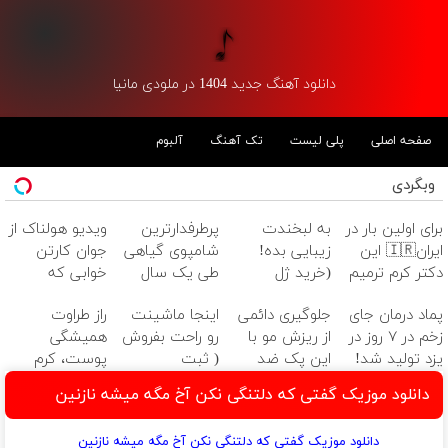
دانلود آهنگ جدید 1404 در ملودی مانیا
صفحه اصلی
پلی لیست
تک آهنگ
آلبوم
وبگردی
برای اولین بار در
به لبخندت
پرطرفدارترین
ویدیو هولناک از
ایران🇮🇷 این
زیبایی بده!
شامپوی گیاهی
جوان کارتن
دکتر کرم ترمیم
(خرید ژل
طی یک سال
خوابی که
کننده 23 روزه
سفیدکننده
گذشته رو با
میلیاردر شد.
پماد درمان جای
جلوگیری دائمی
اینجا ماشینت
راز طراوت
ساخت!
دندان
تخفیف بخر
آموزش رایگان
زخم در ۷ روز در
از ریزش مو با
رو راحت بفروش
همیشگی
با40%تخفیف)
یزد تولید شد!
این پک ضد
( ثبت
پوست، کرم
(مشاوره بگیرید)
ریزش موی
درخواست
جوانساز جلبک با
دانلود موزیک گفتی که دلتنگی نکن آخ مگه میشه نازنین
جلبک(تخفیف
فروش)
45%تخفیف
ویژه)
دانلود موزیک گفتی که دلتنگی نکن آخ مگه میشه نازنین