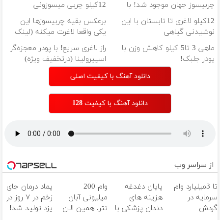
چربیسوز جهان موجود شد! با
12کیلو چربی میسوزونی
70% پروتئین😎
12کیلو لاغری تا تابستان با این
برعکس بقیه چربیسوزها این
نوشیدنی گیاهی
یکی واقعا لاغرت میکنه (لینک
خرید پودر جلبک)
ماهی 3 تا5 کیلو کاهش وزن با
راز لاغری سریع! با پودر معجزه‌گر
پودر جلبک!
اسپیرولینا (درتخفیف ویژه)
دانلود آهنگ با کیفیت اصلی
دانلود آهنگ با کیفیت 128
از سراسر وب
تا 3میلیارد وام
پایان دغدغه
وام 200
پماد درمان جای
سرمایه در
هزینه های
میلیونی آبان
زخم در ۷ روز در
گردش
دندان پزشکی با
تتر. همین الان
یزد تولید شد!
فروشندگان =>
پک سفید
احراز هویت کن!
(مشاوره بگیرید)