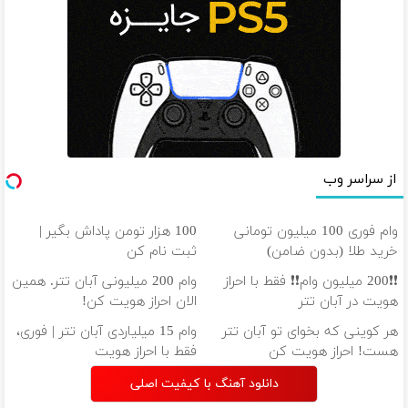
از سراسر وب
وام فوری 100 میلیون تومانی
100 هزار تومن پاداش بگیر |
خرید طلا (بدون ضامن)
ثبت نام کن
❗❗200 میلیون وام❗❗ فقط با احراز
وام 200 میلیونی آبان تتر. همین
هویت در آبان تتر
الان احراز هویت کن!
هر کوینی که بخوای تو آبان تتر
وام 15 میلیاردی آبان تتر | فوری،
هست! احراز هویت کن
فقط با احراز هویت
دانلود آهنگ با کیفیت اصلی