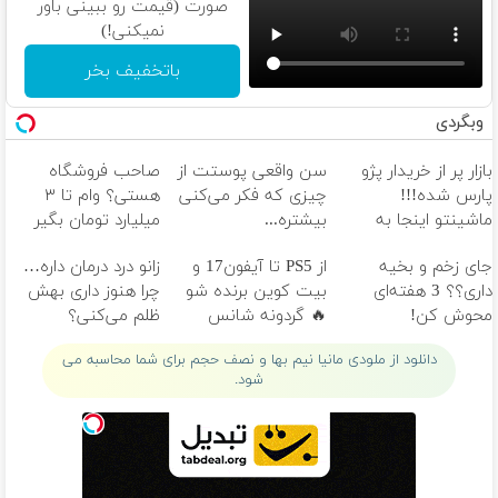
صورت (قیمت رو ببینی باور
نمیکنی!)
باتخفیف بخر
وبگردی
بازار پر از خریدار پژو
سن واقعی پوستت از
صاحب فروشگاه
پارس شده!!!
چیزی که فکر می‌کنی
هستی؟ وام تا ۳
ماشینتو اینجا به
بیشتره...
میلیارد تومان بگیر
راحتی بفروش
جای زخم و بخیه
از PS5 تا آیفون17 و
زانو درد درمان داره…
داری؟؟ 3 هفته‌ای
بیت کوین برنده شو
چرا هنوز داری بهش
محوش کن!
🔥 گردونه شانس
ظلم می‌کنی؟
بدون پوچ 💥
دانلود از ملودی مانیا نیم بها و نصف حجم برای شما محاسبه می
شود.