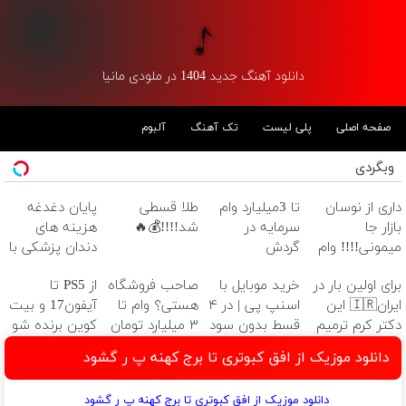
دانلود آهنگ جدید 1404 در ملودی مانیا
صفحه اصلی
پلی لیست
تک آهنگ
آلبوم
وبگردی
داری از نوسان
تا 3میلیارد وام
طلا قسطی
پایان دغدغه
بازار جا
سرمایه در
شد!!!!💰🔥
هزینه های
میمونی!!!! وام
گردش
دندان پزشکی با
بگیر، طلا بخر💰
فروشندگان =>
پک سفید
برای اولین بار در
خرید موبایل با
صاحب فروشگاه
از PS5 تا
فروشگاهت رو
کننده خانگی
ایران🇮🇷 این
اسنپ پی | در ۴
هستی؟ وام تا
آیفون17 و بیت
ثبت کن
دکتر کرم ترمیم
قسط بدون سود
۳ میلیارد تومان
کوین برنده شو
کننده 23 روزه
و کارمزد!
بگیر
🔥 گردونه
دانلود موزیک از افق کبوتری تا برج کهنه پ ر گشود
ساخت!
شانس بدون
پوچ 💥
دانلود موزیک از افق کبوتری تا برج کهنه پ ر گشود