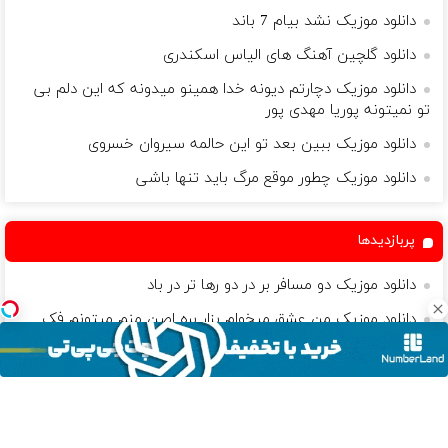
دانلود موزیک نشد بیام 7 باند
دانلود گلچین آهنگ های الیاس اسکندری
دانلود موزیک دچارتم دیونه خدا همینو میدونه که این دلم بی
تو نمیتونه پوریا مهدی پور
دانلود موزیک ببین بعد تو‌ این‌ حالمه سیروان خسروی
دانلود موزیک چطور موقع مرگ باید تنها باشی
پربازدیدها
دانلود موزیک دو مسافر بر در دو رها تر در باد
دانلود موزیک من عشق میخوام بزار بره اصن منم میتونم فک
کنم همچین آدمی هیچوقت ندیدم
دانلود موزیک تو که با همه به جز من مهربونی
دانلود موزیک یاد گرفتم از کنارت همین طور آروم برم
دانلود موزیک امان از باده بی باده امان از سرو افتاده