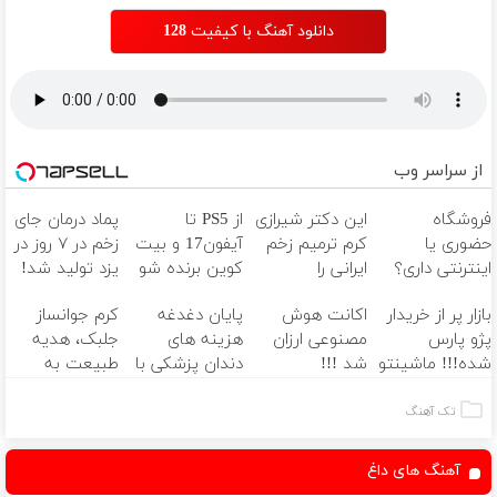
دانلود آهنگ با کیفیت 128
از سراسر وب
فروشگاه
این دکتر شیرازی
از PS5 تا
پماد درمان جای
حضوری یا
کرم ترمیم زخم
آیفون17 و بیت
زخم در ۷ روز در
اینترنتی داری؟
ایرانی را
کوین برنده شو
یزد تولید شد!
راحت محصول و
ساخت!!!
🔥 گردونه
(مشاوره بگیرید)
بازار پر از خریدار
اکانت هوش
پایان دغدغه
کرم جوانساز
خدماتت رو
شانس بدون
پژو پارس
مصنوعی ارزان
هزینه های
جلبک، هدیه
بفروش
پوچ 💥
شده!!! ماشینتو
شد !!!
دندان پزشکی با
طبیعت به
اینجا به راحتی
پک سفید
شما(خرید با
بفروش
کننده خانگی
تخفیف ویژه)
تک آهنگ
آهنگ های داغ