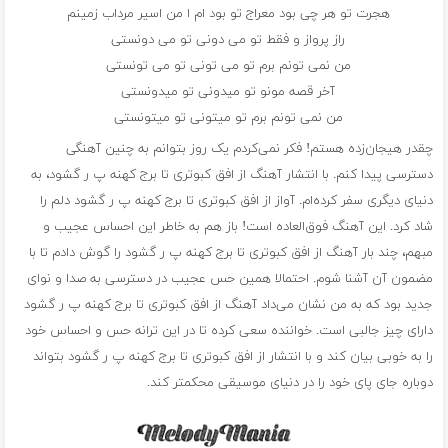
هجرت تو هر چی بود معراج تو بود ام ا من اسیر مرداب زمینم
راز پرواز و فقط تو می دونی تو می دونستی
من نمی تونم برم تو می تونی تو می تونستی
آخر قصه مونو تو میدونی تو میدونستی
من نمی تونم برم تو میتونی تو میتونستی
چقدر هیجان‌زده هستم! فکر نمی‌کردم یک روز بتوانم به چنین آهنگی
دسترسی پیدا کنم. با انتشار آهنگ از افق کبوتری تا برج کهنه پ ر گشود، به
دنیای دیگری سفر کرده‌ام. آواز از افق کبوتری تا برج کهنه پ ر گشود دلم را
شاد کرد. این آهنگ فوق‌العاده است! باز هم به خاطر این احساس عجیب و
مبهم، چند بار آهنگ از افق کبوتری تا برج کهنه پ ر گشود را گوش دادم تا با
مضمون آن آشنا شوم. احتمالا همین حس عجیب در دسترسی به صدا و نوای
جدید بود که به من نشان می‌داد آهنگ از افق کبوتری تا برج کهنه پ ر گشود
دارای چیز جالبی است. خواننده سعی کرده تا در این ترانه حس و احساس خود
را به خوبی بیان کند و با انتشار از افق کبوتری تا برج کهنه پ ر گشود بتواند
دوباره جای پای خود را در دنیای موسیقی محکمتر کند.