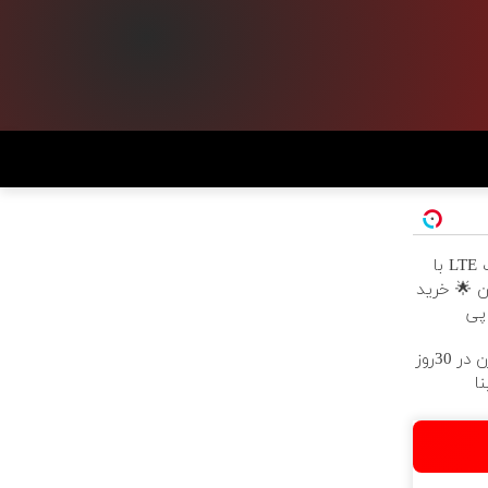
جشنواره اینترنت LTE با
ن 🌟 خرید
7کیلو کاهش وزن در 30روز
ا