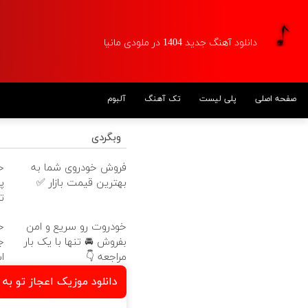
دانلود آهنگ جدید 1404 در ملودی مانیا
صفحه اصلی
پلی لیست
تک آهنگ
آلبوم
وبگردی
فروش خودروی شما به
بهترین قیمت بازار ✅
پ
ت
خودروت رو سریع و امن
خ
بفروش 🚘 تنها با یک بار
ج
مراجعه 👇
ا
دانلود موزیک اعجاز تو به