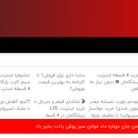
خرید 4 قسطه اینترنت
ساینا داری برای فروش؟ با
یشگامان ☎️ بدون نیاز به
کارنامه به بهترین قیمت
سیم کارت رایگا
لفن
بفروش!
4 قسطه اسنپ پی
ودتم باورت نمیشه چقدر
🎬 تماشای فیلم و سریال با
وون شدی! خرید جوانساز
خرید اینترنت LTE
با جلبک اسپرولین
سپیرولینا با تخفیف ویژه
پیشگامان در 4 قسط
 من جان دوباره داد مولای سبز پوش یادت بخیر باد