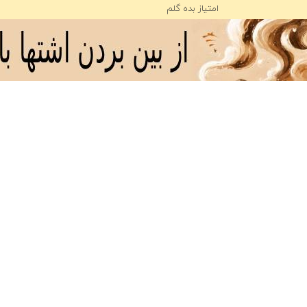
امتیاز بده گلم
میانگین امتیاز
/ 5. تعداد آرا:
❤️ آهنگ های پیشنهادی ❤️
دانلود موزیک تهی یادانا بورتینن یاسین قلندرزهی
طلا بفروشیم یا بخریم؟ آخرین تحلیل‌های ا
سیگنال رایگان