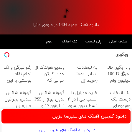
دانلود آهنگ جدید 1404 در ملودی مانیا
صفحه اصلی
پلی لیست
تک آهنگ
آلبوم
وبگردی
وام بگیر، طلا
به لبخندت
ویدیو هولناک از
رفع تیرگی و لک
بخر💰 تا 100
زیبایی بده!
جوان کارتن
تمام نقاط
میلیون وام
(خرید ژل
خوابی که
پوستی با این
فوری بدون
سفیدکننده
میلیاردر شد.
لوسیون
یک انتخاب
خرید موبایل با
گردونه شانس
گردونه شانس
ضامن
دندان
آموزش رایگان
درست یک
اسنپ پی | در ۴
بدون پوچ از PS5
تبدیل، بچرخون
با40%تخفیف)
عمرموهای
قسط بدون سود
تا آیفون17 و
جایزه ببر
پرپشت وخوش
و کارمزد!
بیت کوین 🔥
دانلود گلچین آهنگ های علیرضا مزین
حالت(شامپوجلبک40%off)
دانلود همه آهنگ های علیرضا مزین