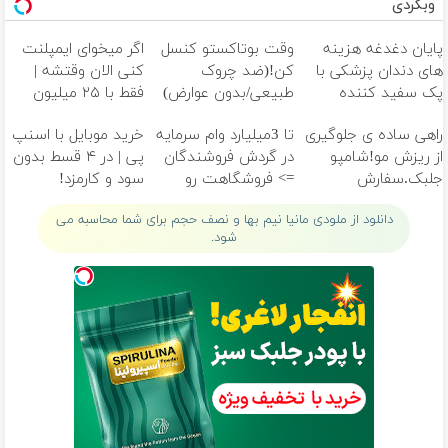
وبگردی
پایان دغدغه هزینه
وقت بوتاکستو کنسل
اگر میخوای ایمپلنت
های دندان پزشکی با
کن!(ضد چروک
کنی الان وقتشه |
پک سفید کننده
طبیعی/بدون عوارض)
فقط با ۲۵ میلیون
خانگی
تومان!!!
راهی ساده ی جلوگیری
تا 3میلیارد وام سرمایه
خرید موبایل با اسنپ
از ریزش مو!شامپو
در گردش فروشندگان
پی | در ۴ قسط بدون
جلبک.سفارش
=> فروشگاهت رو
سود و کارمزد!
با45%تخفیف فقط تا
ثبت کن
دانلود از ملودی مانیا نیم بها و نصف حجم برای شما محاسبه می
امشب
شود.