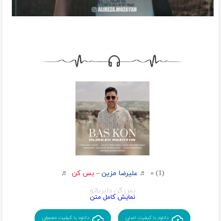
(1) » ♬
علیرضا مزین
–
بس کن
♬
بس کن دلبریاتو
مغزم رد می ده با تو
من چه خطایی کردم
دانلود با کیفیت اصلی
دانلود با کیفیت معمولی