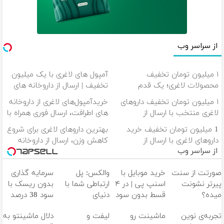
از سراسر وب
۱ میلیون تومان تخفیف
آمپول های لاغری با یک میلیون
محصولات لاغری؛ یک قدم
تخفیف | ارسال از داروخانه های
نزدیک‌تر به شروع کاهش وزن
معتبر
۱ میلیون تومان تخفیف داروهای
خریدآمپول‌های لاغری از داروخانه
لاغری منتخب با ارسال از
های اطرافت، ارسال فوری همراه با
داروخانه نزدیکت
پک یخ!
1 میلیون تومان تخفیف خرید
بهترین داروهای لاغری برای شروع
داروهای لاغری با ارسال از
کاهش وزن، ارسال از داروخانه
از سراسر وب
داروخانه و پک یخ!
های نزدیکت!
صورتت از سنت
خرید موبایل با
والکس: پل
سرمایه گذاری
پیرتر نشونت
اسنپ پی | در ۴
ارتباطی شما با
بدون ریسک با
میده؟
قسط بدون سود
دنیای
سود 38 درصد
اندولیفت برش
و کارمزد!
سرمایه‌گذاری
سالانه📈
تجربه‌ی نوین
ماشینت رو
لیفت و
دلال ماشینتو به
می‌گردونه 🔰
دیجیتال