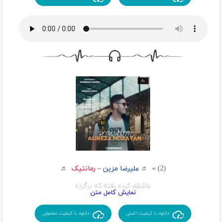
که فک می کردی سردم
اینه تموم دردم
حسم می پره با تو
بس کن دلبریاتو
حفظم این حرکاتو
عشقم به تو انگاری که از روی سادگیم بود
خندیدنت از ته دل تموم زندگیم بود
پرسه نزن
دور و برم
محاله با تو بپرم
بس کن دلبریاتو
حفظم این حرکاتو
بس کن دلبریاتو
مغزم رد میده با تو
(2) » ♬
علیرضا مزین
–
رمانتیک
♬
همه چیمو پای تو دادم
عاشقم کرده رفته که برگرده
منو قلب صاف و ساده ام
دلمو برده هوایی کرده
یهو از چشمت افتادم حالا
شب و روزامو تمومه دنیامو
دانلود با کیفیت اصلی
دانلود با کیفیت معمولی
آخر راهم