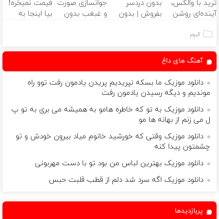
ترید با والکس،
بدون دردسر
جوانسازی صورت
قیمت نمیخره!
آینده‌ای روشن
بفروش | بدون
و غبغب بدون
بیا اینجا به
در انتظار
کمسیون 😍
جراحی و دوران
قیمت
شماست
نقاهت ✨
بفروش*فقط
آلبوم
خریدار واقعی*
آهنگ های داغ
دانلود موزیک ما بسکه نپریدیم پریدن یادمون رفت توو راه
موندیم و دیگه رسیدن یادمون رفت
دانلود موزیک به تو که خاطره هامو به همیشه می بری به تو پ
ل می زنم از بهانه ها مو
دانلود موزیک وقتی که خورشید خانوم میاد بیرون خودش و تو
چشمتون پیدا کنه
دانلود موزیک بهترین لباس من بود تو با دست مهربونی
دانلود موزیک اگه سرد شد دلم از قطب قلبت حبس
پربازدیدها