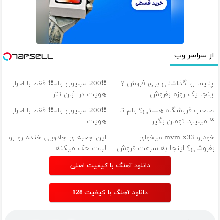
از سراسر وب
اپتیما رو گذاشتی برای فروش ؟
❗❗200 میلیون وام❗❗ فقط با احراز
اینجا یک روزه بفروش
هویت در آبان تتر
صاحب فروشگاه هستی؟ وام تا
❗❗200 میلیون وام❗❗ فقط با احراز
۳ میلیارد تومان بگیر
هویت
خودرو mvm x33 میخوای
این جعبه ی جادویی خنده رو رو
بفروشی؟ اینجا به سرعت فروش
لبات حک میکنه
میره
خرید40%تخفیف
دانلود آهنگ با کیفیت اصلی
دانلود آهنگ با کیفیت 128