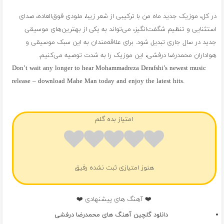
در کل، موزیک جدید ماه من با ترکیبی از شعر زیبا، ملودی فوق‌العاده، صدای
استثنایی و تنظیم شگفت‌انگیز، می‌تواند به یکی از بهترین‌های موسیقی
جدید در سال جاری تبدیل شود. برای علاقه‌مندان به این سبک موسیقی و
هواداران محمدرضا درفشی، این موزیک را به شدت توصیه می‌کنیم.
Don’t wait any longer to hear Mohammadreza Derafshi’s newest music
release – download Mahe Man today and enjoy the latest hits.
فول آلبوم محمدرضا درفشی
امتیاز بده گلم
هنوز امتیازی ثبت نشده رفیق
❤️ آهنگ های پیشنهادی ❤️
دانلود گلچین آهنگ های محمدرضا درفشی