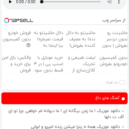
از سراسر وب
ماشینت رو
ماشینتو به دلال
دلال ماشینتو به
فروش خودرو
بدون دردسر
نده! به مصرف
قیمت نمیخره!
بدون کمیسیون
بفروش | بدون
کننده بفروش!
بیا اینجا به
😍
کمسیون 😍
بدون پاسخ به
قیمت
بدون کمیسیون
لیفت طبیعی و
خرید موبایل با
والکس: بازار امن
یک تماس
بفروش*فقط
خودروتو بفروش
تحریک
اسنپ پی | در ۴
برای خرید و
خریدار واقعی*
کلاژن‌سازی از
قسط بدون سود
فروش
داخل پوست با
و کارمزد!
دارایی‌های
24ماه ماندگاری
دیجیتال
تک آهنگ
✅ جوان شو
آهنگ های داغ
دانلود موزیک ا ما زمن بیگانه ای ا ما دیوانه ام خواهی چرا تو ای
آف ت دلها
دانلود موزیک همه ه یترا میشن رنده امیرو و ابولی