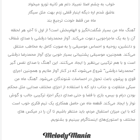
خواب به چشم اصلا نمییاد دلم هر ثانیه تورو میخواد
عاشق شدم اره دیگه اینبار قفلی زدم بهت مثل سیگار
ماه من فقط خودت ترجیع بند
آهنگ ماه من بسیار شگفت‌انگیز و الهام‌بخش است! از اول تا آخر، هر لحظه
آن را به یک ماجراجویی دعوت می‌کند. آواز محمدرضا درفشی با صدای شفاف
و دلنشین، روحیه و احساس موسیقی را به صورت کامل به مخاطب منتقل
می‌کند. همچنین، موسیقی پشتیبانی بسیار خوبی برای آواز محمدرضا درفشی
است و با هم ترکیبی بی‌نظیر را ایجاد می‌کنند. این آهنگ با صدای نفس گیر
“محمدرضا درفشی” شروع می‌شود، که در کنار آواز ملایم و همچنین اجرای
قوی و پرشور، باعث تحول در احساسات شنوندگان می‌شود. آهنگ ماه من
سبکی متفاوت و جذاب دارد که با استفاده از اجزای مختلف صدایی مثل محکم
بودن درام و بیس، بازی با فضا و حتی صدای دیگر اجزا، ترکیبی جالب و گوش
نواز را ایجاد می‌کند. قطعه ماه من حاصل همکاری یک تیم فکری خوب است
که با این میزان استقبال مردم، باید منتظر باشیم تا آن را در میکس های
مختلف و استوری‌های اینستاگرام ببینیم و بشنویم.