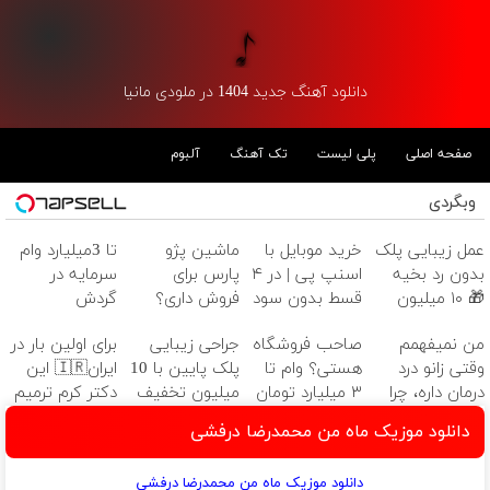
دانلود آهنگ جدید 1404 در ملودی مانیا
صفحه اصلی
پلی لیست
تک آهنگ
آلبوم
وبگردی
عمل زیبایی پلک
خرید موبایل با
ماشین پژو
تا 3میلیارد وام
بدون رد بخیه
اسنپ پی | در ۴
پارس برای
سرمایه در
🎁 ۱۰ میلیون
قسط بدون سود
فروش داری؟
گردش
تومان تخفیف
و کارمزد!
اینجا سریع
فروشندگان =>
من نمیفهمم
صاحب فروشگاه
جراحی زیبایی
برای اولین بار در
ویژه
بفروشش
فروشگاهت رو
وقتی زانو درد
هستی؟ وام تا
پلک پایین با 10
ایران🇮🇷 این
ثبت کن
درمان داره، چرا
۳ میلیارد تومان
میلیون تخفیف
دکتر کرم ترمیم
دردش رو داری
بگیر
ویژه فقط 35 ✨
کننده 23 روزه
دانلود موزیک ماه من محمدرضا درفشی
تحمل میکنی؟❗
ساخت!
دانلود موزیک ماه من محمدرضا درفشی