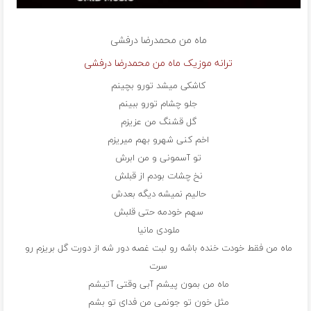
ماه من
محمدرضا درفشی
ترانه موزیک ماه من محمدرضا درفشی
کاشکی میشد تورو بچینم
جلو چشام تورو ببینم
گل قشنگ من عزیزم
اخم کنی شهرو بهم میریزم
تو آسمونی و من ابرش
نخ چشات بودم از قبلش
حالیم نمیشه دیگه بعدش
سهم خودمه حتی قلبش
ملودی مانیا
ماه من فقط خودت خنده باشه رو لبت غصه دور شه از دورت گل بریزم رو
سرت
ماه من بمون پیشم آبی وقتی آتیشم
مثل خون تو جونمی من فدای تو بشم