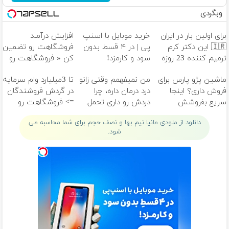
وبگردی
برای اولین بار در ایران
خرید موبایل با اسنپ
افزایش درآمـد
🇮🇷 این دکتر کرم
پی | در ۴ قسط بدون
فروشگاهت رو تضمین
ترمیم کننده 23 روزه
سود و کارمزد!
کن « فروشگاهت رو
ساخت!
ثبت کن »
ماشین پژو پارس برای
من نمیفهمم وقتی زانو
تا 3میلیارد وام سرمایه
فروش داری؟ اینجا
درد درمان داره، چرا
در گردش فروشندگان
سریع بفروشش
دردش رو داری تحمل
=> فروشگاهت رو
میکنی؟❗
ثبت کن
دانلود از ملودی مانیا نیم بها و نصف حجم برای شما محاسبه می
شود.