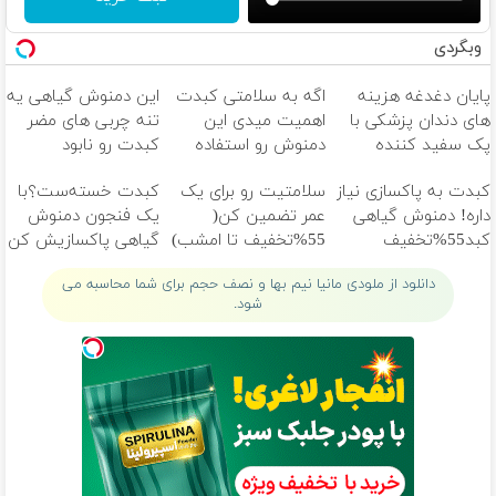
وبگردی
پایان دغدغه هزینه
اگه به سلامتی کبدت
این دمنوش گیاهی یه
های دندان پزشکی با
اهمیت میدی این
تنه چربی های مضر
پک سفید کننده
دمنوش رو استفاده
کبدت رو نابود
خانگی
کن
میکنه55%تخفیف
کبدت به پاکسازی نیاز
سلامتیت رو برای یک
کبدت خسته‌ست؟با
داره! دمنوش گیاهی
عمر تضمین کن(
یک فنجون دمنوش
کبد55%تخفیف
55%تخفیف تا امشب)
گیاهی پاکسازیش کن
دانلود از ملودی مانیا نیم بها و نصف حجم برای شما محاسبه می
شود.