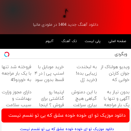
دانلود آهنگ جدید 1404 در ملودی مانیا
صفحه اصلی
پلی لیست
تک آهنگ
آلبوم
وبگردی
ویدیو هولناک از
به لبخندت
خرید موبایل با
فروخته شد تنها
جوان کارتن
زیبایی بده!
اسنپ پی | در ۴
با یک بار مراجعه
خوابی که
(خرید ژل
قسط بدون سود
به خوردو45
میلیاردر شد.
سفیدکننده
و کارمزد!
بدون نیاز به
با این دمنوش
اپتیما رو
دارای مجوز وزارت
آموزش رایگان
دندان
آگهی و تنها با
گیاهی هیچ
گذاشتی برای
بهداشت و
با40%تخفیف)
یک بار مراجعه
بیاری سراغت
فروش ؟ اینجا
سیب سلامت
فروخته شد
نمیاد
یک روزه بفروش
دانلود موزیک تو ای خوده خوده عشق که بی تو نفسم نیست
دانلود موزیک تو ای خوده خوده عشق که بی تو نفسم نیست