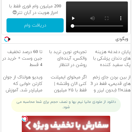
200 میلیون وام فوری فقط با
احراز هویت در آبان تتر😍
دریافت وام
وبگردی
پایان دغدغه هزینه
تجربه‌ی نوین ترید با
تا 60 درصد تخفیف
های دندان پزشکی با
والکس، آینده‌ای
جین وست + خرید در
پک سفید کننده
روشن در انتظار
4 قسط
خانگی
شماست
از بین بردن جای زخم
اگر میخوای ایمپلنت
ویدیو هولناک از جوان
های قدیمی، فقط در 3
کنی الان وقتشه |
کارتن خوابی که
هفته!! (بدون لیزر و
فقط با ۲۵ میلیون
میلیاردر شد. آموزش
جراحی)
تومان!!!
رایگان
دانلود از ملودی مانیا نیم بها و نصف حجم برای شما محاسبه می
شود.