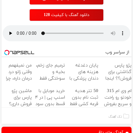
دانلود آهنگ با کیفیت 128
از سراسر وب
پژو پارس
پایان دغدغه
ترمیم جای زخم،
من نمیفهمم
گذاشتی برای
هزینه های
بخیه و
وقتی زانو درد
فروش؟؟ اینجا
دندان پزشکی با
سوختگی فقط
درمان داره، چرا
راحت بفروشش
پک سفید
در 3 هفته!!😍
دردش رو داری
ام وی ام 315
50 تتر هدیه
خرید موبایل با
ماشین پژو
کننده خانگی
تحمل میکنی؟❗
خودتو رو راحت
ثبت نام بدون
اسنپ پی | در ۴
پارس برای
و سریع بفروش
قرعه کشی فقط
قسط بدون سود
فروش داری؟
برای شما! 🔥🎁
و کارمزد!
اینجا سریع
بفروشش
تک آهنگ
آهنگ های داغ