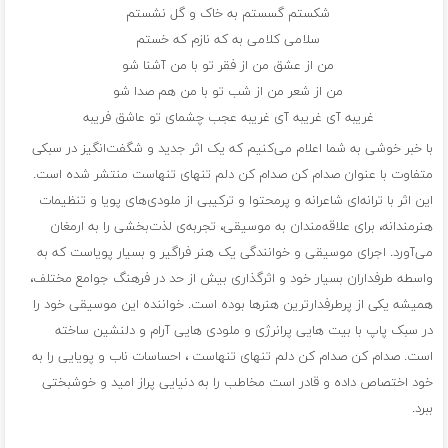
شکستم گسستم به خاک و گل نشستم
سلامی کلامی به که نازم که خستم
من از عشق من از فقر تو با من آشنا شو
من از شعر من از شب تو با من هم صدا شو
غریبه آی غریبه آی غریبه عجب چشمای تو عاشق فریبه
با خبر خوشی به شما اعلام می‌کنیم که یک اثر جدید و شگفت‌انگیز در سبکی
متفاوت با عنوان صدام کن صدام کن دلم تنهای تنهاست منتشر شده است.
این اثر با ترانه‌ای شاعرانه و پرمحتوا و ترکیبی از ملودی‌های پویا و تنظیمات
هنرمندانه، برای علاقه‌مندان به موسیقی، تجربه‌ی لذت‌بخشی را به ارمغان
می‌آورد. اجرای موسیقی و خوانندگی یک هنر فراگیر و بسیار پویاست که به
واسطه طرفداران بسیار خود و اثرگذاری بیش از حد در فرهنگ جوامع مختلف،
همیشه یکی از پرطرفدارترین هنرها بوده است. خواننده این موسیقی خود را
در سبک پاپ با بیت هایی پرانرژی و ملودی هایی آرام و دلنشین ساخته
است. صدام کن صدام کن دلم تنهای تنهاست ، احساسات ناب و پویایی را به
خود اختصاص داده و قادر است مخاطب را به دنیایی پراز امید و خوشبختی
ببرد.