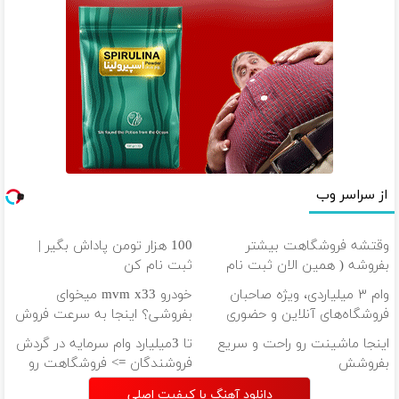
از سراسر وب
وقتشه فروشگاهت بیشتر
100 هزار تومن پاداش بگیر |
بفروشه ( همین الان ثبت نام
ثبت نام کن
کن )
وام ۳ میلیاردی، ویژه صاحبان
خودرو mvm x33 میخوای
فروشگاه‌های آنلاین و حضوری
بفروشی؟ اینجا به سرعت فروش
میره
اینجا ماشینت رو راحت و سریع
تا 3میلیارد وام سرمایه در گردش
بفروشش
فروشندگان => فروشگاهت رو
ثبت کن
دانلود آهنگ با کیفیت اصلی