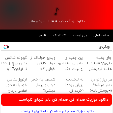
دانلود آهنگ جدید 1404 در ملودی مانیا
صفحه اصلی
پلی لیست
تک آهنگ
آلبوم
وبگردی
جای بخیه
این جعبه ی
ویدیو هولناک از
گردونه شانس
داری؟؟ فقط در 3
جادویی خنده رو
جوان کارتن
بدون پوچ از PS5
هفته ترمیمش
رو لبات حک
خوابی که
تا آیفون17 و
کن!😍
میکنه
میلیاردر شد.
بیت کوین 🔥
هر روز زانو درد
به لبخندت
شب‌ها به خاطر
آرتروز مفاصل
خرید40%تخفیف
آموزش رایگان
بدتر میشه؟
زیبایی بده!
درد زانو بیدار
خود را به طور
(◂پرسش‌نامه)
(خرید ژل
میشی؟
قطعی درمان
سفیدکننده
(◂پرسش‌نامه)
کنید!
دانلود موزیک صدام کن صدام کن دلم تنهای تنهاست
دندان
◗پرسش‌نامه◖
با40%تخفیف)
دانلود موزیک صدام کن صدام کن دلم تنهای تنهاست