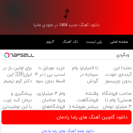
دانلود آهنگ جدید 1404 در ملودی مانیا
صفحه اصلی
پلی لیست
تک آهنگ
آلبوم
وبگردی
نخند! این
تا 3میلیارد وام
خرید موبایل با
برای اولین بار در
آینده‌ی خودت
سرمایه در
اسنپ پی | در ۴
ایران🇮🇷 این
بدون چربیسوز
گردش
قسط بدون سود
دکتر کرم ترمیم
لاغریه (تا دیر
فروشندگان =>
و کارمزد!
کننده 23 روزه
صاحب فروشگاه
وقتشه
وام ۳ میلیاردی،
پیشگیری و
نشده سفارش
فروشگاهت رو
ساخت!
هستی؟ وام تا
فروشگاهت
ویژه صاحبان
درمان کبد چرب
بده)
ثبت کن
۳ میلیارد تومان
بیشتر بفروشه (
فروشگاه‌های
با این نوشیدنی
بگیر
همین الان ثبت
آنلاین و حضوری
گیاهی
دانلود گلچین آهنگ های رضا رادمان
نام کن )
دانلود همه آهنگ های رضا رادمان