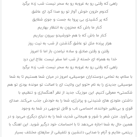
راهی که رفتی رو به غروبه رو به سحر نیست شب زده برگرد
کدوم خزون خوش آواز تو رو صدا کرد ای عاشق
که پر کشیدی بی پروا به جست و جوی شقایق
کنار ما باش که محزون به انتظار بهاریم
کنار ما باش که با هم خورشیدو بیرون بیاریم
هزار پرنده مثل تو عاشق گذشتن از شب به نیت روز
رفتن و رفتن صادق و ساده نیامدن باز اما تا امروز
خدا به همراه ای خسته از شب اما سفر نیست علاج این درد
راهی که رفتی رو به غروبه رو به سحر نیست شب زده برگرد
با سلام، به تمامی دوستداران موسیقی، امروز در میان شما هستیم تا به شما
موسیقی جدیدی را به نام «توو این ولایت ای با اصالت تو مونده بودی تو هم
شکستی» معرفی کنیم. این موزیک جدید از نظر آهنگسازی و تنظیم، با
داشتن ملودی های شنیدنی و پرانرژی، شما را به خودش جذب می‌کند. صدای
قوی و بی‌نظیر خواننده، احساسی ناب و قابل توجهی در شما به وجود
می‌آورد. متن شعر با شور و هیجانی شدید، شما را به دنیای دیگری می‌برد و در
همین حال به شما اجازه می‌دهد تا با احساسات خود درگیر شوید. این اهنگ با
ریتمی ملایم و آرام با صدایی دلنشین و تلفیقی از سازهای مختلف بسیار