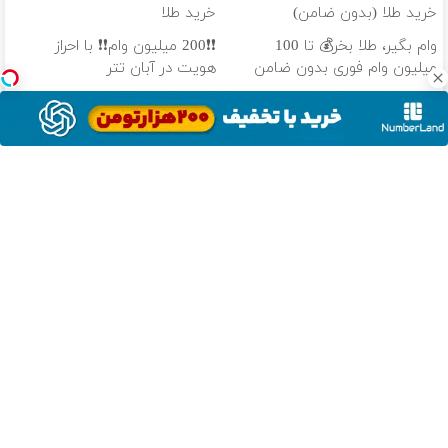
خرید طلا (بدون ضامن)
خرید طلا
وام بگیر، طلا بخر💰 تا 100
❗❗200 میلیون وام❗❗ با احراز
میلیون وام فوری بدون ضامن
هویت در آبان تتر
100 میلیون وام آنی خرید طلا
تتر میخوای؟ از آبان‌تتر بخر | 100
(بازپرداخت 12 ماهه)
هزار تومان هم جایزه بگیر
دانلود آهنگ با کیفیت اصلی
دانلود آهنگ با کیفیت 128
از سراسر وب
ماشینت رو
فروش خودرو
ماشینتو به دلال
دلال ماشینتو به
بدون دردسر
بدون کمیسیون
نده! به مصرف
قیمت نمیخره!
بفروش | بدون
😍
کننده بفروش!
بیا اینجا به