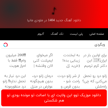
دانلود آهنگ جدید 1404 در ملودی مانیا
صفحه اصلی
پلی لیست
تک آهنگ
آلبوم
وبگردی
برای اولین بار در
به لبخندت
اگر میخوای
❗❗200 میلیون
ایران🇮🇷 این
زیبایی بده!
ایمپلنت کنی
وام❗❗ فقط با
دکتر کرم ترمیم
(خرید ژل
الان وقتشه |
احراز هویت
کننده 23 روزه
سفیدکننده
فقط با ۲۵
زانو درد رو تحمل
از شر زانو دردت
درمان زانو درد،
این درد نیاز به
ساخت!
دندان
میلیون تومان!!!
می‌کنی که چی؟
راحت شو -
بدون هیچگونه
تحمل نداره❗ زانو
با40%تخفیف)
راه‌حلش
بدون قرص و
عوارض در منزل
درد منظورمونه
همین‌جاست!
عمل
(◂پرسش‌نامه)
دانلود موزیک توو این ولایت ای با اصالت تو مونده بودی تو
هم شکستی