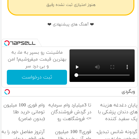
هنوز امتیازی ثبت نشده رفیق
❤️ آهنگ های پیشنهادی ❤️
ماشینت رو بسپر به ما، به
بهترین قیمت میفروشیم! امن
و بی درد سر
ثبت درخواست
وبگردی
پایان دغدغه هزینه
تا 3میلیارد وام سرمایه
وام فوری 100 میلیون
های دندان پزشکی با
در گردش فروشندگان
تومانی خرید طلا
پک سفید کننده
=> فروشگاهت رو
(بدون ضامن)
خانگی
ثبت کن
گردونه شانس تبدیل،
فوری‼️ 100 میلیون
آرتروز مفاصل خود را به
بچرخون جایزه ببر
وام آنی خرید طلا
طور قطعی درمان