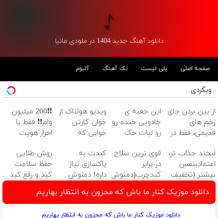
دانلود آهنگ جدید 1404 در ملودی مانیا
صفحه اصلی
پلی لیست
تک آهنگ
آلبوم
وبگردی
از بین بردن جای
این جعبه ی
ویدیو هولناک از
❗❗200 میلیون
زخم های
جادویی خنده رو
جوان کارتن
وام❗❗ فقط با
قدیمی، فقط در
رو لبات حک
خوابی که
احراز هویت
3 هفته!! (بدون
میکنه
میلیاردر شد.
لبخند جذاب تر،
قوی ترین سلاح
کبدت به
روش طلایی
لیزر و جراحی)
خرید40%تخفیف
آموزش رایگان
اعتمادبنفس
در برابر
پاکسازی نیاز
حفظ سلامت
بیشتر (تخفیف
کبدچرب(دمنوش
داره! دمنوش
کبد و رفع کبد
تا امشب)
سم زدای
گیاهی
چرب (خرید
دانلود موزیک کنار ما باش که محزون به انتظار بهاریم
گیاهی55%تخفیف)
کبد55%تخفیف
دمنوش کبد با
تخفیف ویژه)
دانلود موزیک کنار ما باش که محزون به انتظار بهاریم