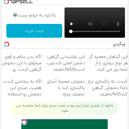
بالاخره به ایرانم رسید😭
ثبت خرید
وبگردی
این گیاهان معجزه گر
این نوشیدنی گیاهی
اگه بدن سالم و قوی
هر نوع بیماری را از
دشمن اصلی کبدچرب
میخوای با این دمنوش
شما دور می کنند
است(55%تخفیف
گیاهی کبدت رو
ویژه)
پاکسازی کن
کبدت به پاکسازی نیاز
دمنوش معجزه آسای
اگه به سلامتی کبدت
داره! دمنوش گیاهی
پاکسازی کبد با
اهمیت میدی این
کبد55%تخفیف
تخفیف ویژه
دمنوش رو استفاده
کن
دانلود از ملودی مانیا نیم بها و نصف حجم برای شما محاسبه می
شود.