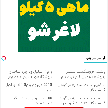
از سراسر وب
وقتشه فروشگاهت بیشتر
وام ۳ میلیاردی، ویژه صاحبان
بفروشه ( همین الان ثبت نام
فروشگاه‌های آنلاین و حضوری
کن )
تا 3میلیارد وام سرمایه در گردش
❗❗200 میلیون وام❗❗ فقط با احراز
فروشندگان
هویت
تا 3میلیارد وام سرمایه در گردش
100 هزار تومن پاداش بگیر |
فروشندگان => فروشگاهت رو
ثبت نام کن