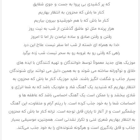
که پر کشیدی بی پروا به جست و جوی شقایق
کنار ما باش که محزون به انتظار بهاریم
کنار ما باش که با هم خورشیدو بیرون بیاریم
هزار پرنده مثل تو عاشق گذشتن از شب به نیت روز
رفتن و رفتن صادق و ساده نیامدن باز اما تا امروز
خدا به همراه ای خسته از شب اما سفر نیست علاج این درد
راهی که رفتی رو به غروبه رو به سحر نیست شب زده برگرد
موزیک های جدید معمولاً توسط خوانندگان و تهیه کنندگان با ایده های
خلاق و نوآورانه ساخته می شوند و به همین دلیل می توانند برای شنوندگان
بسیار جذاب و شگفت انگیز باشند. شاید موزیک کنار ما باش که محزون به
انتظار بهاریم که شنیدید یک آهنگ شاد و ملودیک باشد که به شما انرژی و
شادی ببخشد و یا ممکن است یک آهنگ احساسی باشد که عاطفه ها و
احساسات شما را به خود جذب کرده است. با ریتم آرام و متفاوت، این آهنگ
چشمگیر است و از آغاز تا پایان قابل توجه است. ترانه کنار ما باش که محزون
به انتظار بهاریم شعری غنی و تکرار نشدنی است. همچنین، موسیقی بسیار
جذاب و قابل یادگیری است و هرگونه شنونده‌ای را به خود جذب می‌کند.