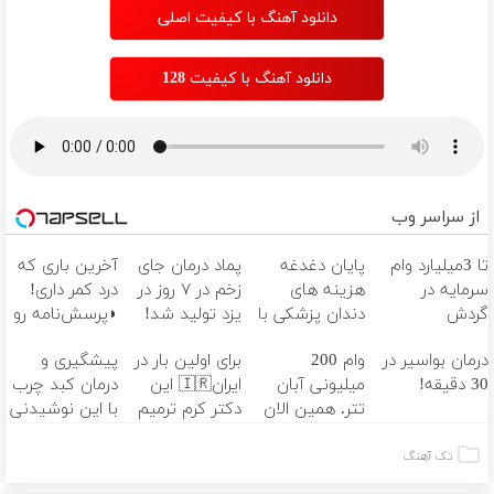
ثبت کن
دانلود آهنگ با کیفیت اصلی
دانلود آهنگ با کیفیت 128
از سراسر وب
تا 3میلیارد وام
پایان دغدغه
پماد درمان جای
آخرین باری که
سرمایه در
هزینه های
زخم در ۷ روز در
درد کمر داری!
گردش
دندان پزشکی با
یزد تولید شد!
◗پرسش‌نامه رو
فروشندگان =>
پک سفید
(مشاوره بگیرید)
پر کن◖
درمان بواسیر در
وام 200
برای اولین بار در
پیشگیری و
فروشگاهت رو
کننده خانگی
30 دقیقه!
میلیونی آبان
ایران🇮🇷 این
درمان کبد چرب
ثبت کن
تتر. همین الان
دکتر کرم ترمیم
با این نوشیدنی
احراز هویت کن!
کننده 23 روزه
گیاهی
ساخت!
تک آهنگ