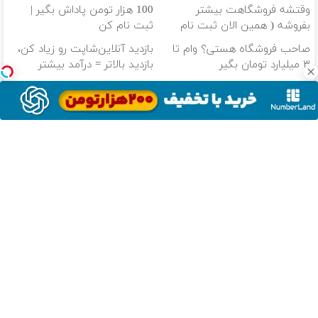
وقتشه فروشگاهت بیشتر
100 هزار تومن پاداش بگیر |
بفروشه ( همین الان ثبت نام
ثبت نام کن
کن )
صاحب فروشگاه هستی؟ وام تا
بازدید آنلاین‌شاپت رو زیاد کن،
۳ میلیارد تومان بگیر
بازدید بالاتر = درآمد بیشتر
تا 3میلیارد وام سرمایه در گردش
از سود هیچ بازاری جا نمون!
فروشندگان => فروشگاهت رو
باکس سرمایه گذاری آبان تتر
ثبت کن
دانلود آهنگ با کیفیت اصلی
دانلود آهنگ با کیفیت 128
از سراسر وب
پایان دغدغه
فرصت ویژه! با
با این روش توی
حمله به زردی
هزینه های
40٪تخفیف
خونه،سفیدی و
دندان ها با ژل