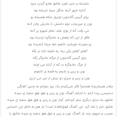
نشسته بر منبر خون عاشق هارو گردن میزد
کناره شهر آینه جنگل سبزه شیشه بود
برای گیس گلابتون اونروز مثله همیشه بو
نون و میریخت توو دامنش تا مادرش چادر کنه
می رفت که از بوی علف تمام شهرو پر کنه
غافل از این که راهش و جادوگره دزدیده بود
رو صورته خورشید خانوم خط سیاه کشیده بود
آهای آهای یکی بیاد یه شعره تازه تر بگه
برای گیس گلابتون از مرگه جادوگر بگه
از مرگ جادوگره بد که از کتابا می اومد
نون و پنیر و بادوم یه قصه ی ناتموم
نون و پنیر و سبزی تو بیش از این می ارزی
چقدر هیجان‌زده هستم! فکر نمی‌کردم یک روز بتوانم به چنین آهنگی
دسترسی پیدا کنم. با انتشار آهنگ نون و پنیر و هق هق سفره ی سرده
عاشق، به دنیای دیگری سفر کرده‌ام. آواز نون و پنیر و هق هق سفره ی سرده
عاشق دلم را شاد کرد. این آهنگ فوق‌العاده است! باز هم به خاطر این احساس
عجیب و مبهم، چند بار آهنگ نون و پنیر و هق هق سفره ی سرده عاشق را