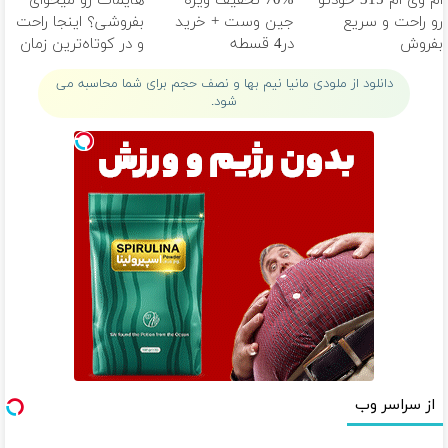
ام وی ام 315 خودتو
70% تخفیف ویژه
هایمات رو میخوای
رو راحت و سریع
جین وست + خرید
بفروشی؟ اینجا راحت
بفروش
در4 قسطه
و در کوتاه‌ترین زمان
ممکن بفروشش
دانلود از ملودی مانیا نیم بها و نصف حجم برای شما محاسبه می
شود.
از سراسر وب