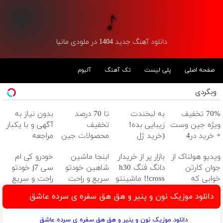
دانلود آهنگ جدید 1404 در ملودی مانیا
صفحه اصلی
پلی لیست
تک آهنگ
آلبوم
وبگردی
70% تخفیف
به لبخندت
تا 70 درصد
بدون نیاز به
ویژه جین وست
زیبایی بده!
تخفیف
آگهی و با یکبار
+ خرید در4
(خرید ژل
محصولات جین
مراجعه
قسطه
سفیدکننده
وست + خرید در
ویدیو هولناک از
بازار پر از خریدار
ابنجا ماشین
خودرو کی ام
دندان
4 قسط
جوان کارتن
دانگ فنگ h30
شاهین خودتو
سی j7 خودتو
با40%تخفیف)
خوابی که
cross!! ماشینتو
سریع و راحت
راحت و سریع
میلیاردر شد.
به راحتی بفروش
بفروش
بفروشش
دانلود موزیک نون و پنیر و هق هق سفره ی سرده عاشق
آموزش رایگان
دانلود موزیک نون و پنیر و هق هق سفره ی سرده عاشق