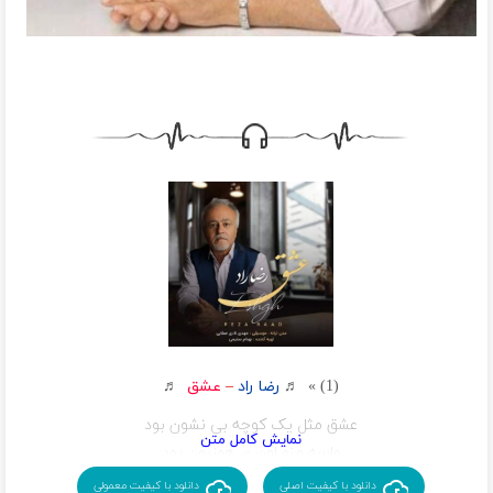
(1) » ♬
رضا راد
–
عشق
♬
عشق مثل یک کوچه بی نشون بود
واسه منو اون ی همزبون بود
بهونه ای واسه دردامون بود
دانلود با کیفیت اصلی
دانلود با کیفیت معمولی