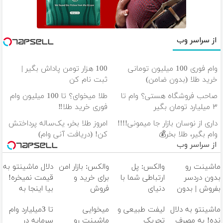
از سراسر وب
وام فوری 100 میلیون تومانی
100 هزار تومن پاداش بگیر |
خرید طلا (بدون ضامن)
ثبت نام کن
صاحب فروشگاه هستی؟ وام تا
طلا میخوای؟ تا 100 میلیون وام
۳ میلیارد تومان بگیر
فوری خرید طلا‼️
داری از نوسان بازار جا میمونی!!!!
امروز طلا بخر، یک‌ساله پرداختش
وام بگیر، طلا بخر💰
کن! (دریافت آنی وام)
از سراسر وب
ماشینت رو
والکس: پل
والکس: بازار امن
دلال ماشینتو به
بدون دردسر
ارتباطی شما با
برای خرید و
قیمت نمیخره!
بفروش | بدون
دنیای
فروش
بیا اینجا به
کمسیون 😍
سرمایه‌گذاری
دارایی‌های
قیمت
ماشینتو به دلال
لیفت طبیعی و
میخوایی
تا 3میلیارد وام
دیجیتال
دیجیتال
بفروش*فقط
نده! به مصرف
تحریک
ماشینت رو
سرمایه در
خریدار واقعی*