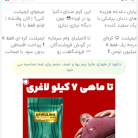
پایان دغدغه هزینه
این کرم صدای دکترا
میخوای ایمپلنت
های دندان پزشکی با
رو در اورده😳 چون
کنی؟ | الان وقتشه |
پک سفید کننده
دیگه نیازی نداری
اونم فقط با ۲۵
خانگی
بوتاکس کنی!!!
میلیون تومان!!!
ایمپلنت 🦷 کره‌ای
تا 3میلیارد وام سرمایه
ایمپلنت کره ای فقط 6
درجه یک فقط 6
در گردش فروشندگان
❗ پرداخت اقساطی
میلیون تومن ❗
=> فروشگاهت رو
بدون سود با ضمانت
ثبت کن
کتبی📣
دانلود از ملودی مانیا نیم بها و نصف حجم برای شما محاسبه می
شود.