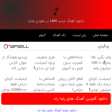
دانلود آهنگ جدید 1404 در ملودی مانیا
صفحه اصلی
پلی لیست
تک آهنگ
آلبوم
وبگردی
وام بگیر، طلا
خداحافظی با
طرح تخفیف
ویدیو هولناک از
بخر💰 تا 100
کمردرد، بدون
ویژه ایمپلنت
جوان کارتن
میلیون وام
قرص و آمپول
کره ای دندان❗
خوابی که
فوری بدون
کلیک کن
میلیاردر شد.
ایمپلنت کره‌ای
قطع کامل ریزش
اقساطی با
ایمپلنت کره‌ای
ضامن
آموزش رایگان
درجه یک فقط 6
موی شما بدون
ضمانت‌نامه
دندان فقط
میلیون تومن❗
جراحی!
کتبی دندونتو
6/000/۰۰۰ تومان
شامپوجلبک
ایمپلنت کن ✅
به مدت
دانلود گلچین آهنگ های رضا راد
تضمین کیفیت
بدون سود
محدود✅
دانلود همه آهنگ های رضا راد