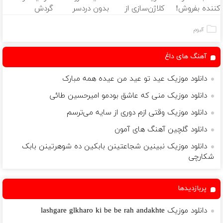
کننده بفروش!
کلاژن‌سازی از
بدون دردسر
گردش
بدون پاسخ به
داخل پوست با
بفروشی؟ بدون
فروشندگان =>
یک تماس
24ماه ماندگاری
کمیسیون
فروشگاهت رو
آلبوم
✅ جوان شو
ثبت کن
آهنگ های داغ
دانلود موزیک عید تو عید من عیده همه مبارک
دانلود موزیک منی که عاشق بودمو امیرحسین طائی
دانلود موزیک وقتی‌ ازم دوری از سایه می‌‌ترسم
دانلود گلچین آهنگ های آمون
دانلود موزیک نبینین شجاعتینن بابکین ده شوهرتینن بابک
شکارچی
پربازدیدها
دانلود موزیک lashgare glkharo ki be be rah andakhte