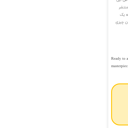
 من این
منتشر
ه یک
دن چیزی
Ready to a
masterpiec