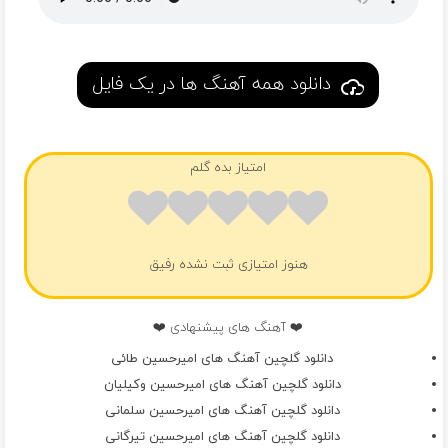
نباشی ام که دیگه خیلی بهتره
دست بردار از سرمن باتو بارون دیده شدم
دانلود همه آهنگ ها در یک فایل
حوصله ای دیگه نموند رودست بردنت هیچیم نبود
توگره ی کوری همین ت ف سربالا همین
واسه احساسم کمی
امتیاز بده گلم
هنوز امتیازی ثبت نشده رفیق
❤️ آهنگ های پیشنهادی ❤️
دانلود گلچین آهنگ های امیرحسین طائی
دانلود گلچین آهنگ های امیرحسین وکیلیان
دانلود گلچین آهنگ های امیرحسین سلمانی
دانلود گلچین آهنگ های امیرحسین تیرگانی