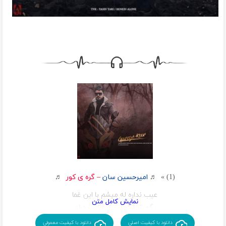
(1) » ♬
امیرحسین سان
–
گره ی کور
♬
عیب نداره له میشم با این غما
بگو شبا کجایی از فکرت درام
هرلحضه دور تر میشی
دانلود با کیفیت اصلی
دانلود با کیفیت معمولی