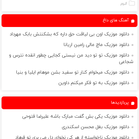
دندان
دیجیتال
خرید40%تخفیف
آلبوم
با40%تخفیف)
آهنگ های داغ
دانلود موزیک اون بی لیاقت حق داره که بشکنتش بابک مهرداد
دانلود موزیک ماچ مالی رامین اریانا
دانلود موزیک تو تو دید من نیستی کجایی چطور انقده نترس و
شجاعی
دانلود موزیک میخوام کنار تو سفید بشن موهام ایلیا و بنیا
دانلود موزیک به تو فکر میکنم داوین
پربازدیدها
دانلود موزیک یکی بش گفت مبارک باشه علیرضا فتوحی
دانلود موزیک بغل محسن اسکندری
دانلود موزیک ناخواسته از هر کی نخوای دل می بری تو فرهاد