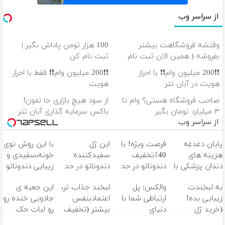
از سراسر وب
وقتشه فروشگاهت بیشتر
100 هزار تومن پاداش بگیر |
بفروشه ( همین الان ثبت نام
ثبت نام کن
کن )
❗❗200 میلیون وام❗❗ با احراز
❗❗200 میلیون وام❗❗ فقط با احراز
هویت در آبان تتر
هویت
صاحب فروشگاه هستی؟ وام تا
از سود هیچ بازاری جا نمون!
۳ میلیارد تومان بگیر
باکس سرمایه گذاری آبان تتر
از سراسر وب
پایان دغدغه
فرصت ویژه! با
این ژل
با این روش توی
هزینه های
40٪تخفیف
سفیدکننده
خونه،سفیدی و
دندان پزشکی با
دندوناتو در حد
دندوناتو در حد
زیبایی دندوناتو
پک سفید
کامپوزیت
لمینت سفید
برگردون
به لبخندت
والکس: پل
لبخند جذاب تر،
این جعبه ی
کننده خانگی
سفید کن
میکنه
(40%off)
زیبایی بده!
ارتباطی شما با
اعتمادبنفس
جادویی خنده رو
(40%تخفیف)
(خرید ژل
دنیای
بیشتر (تخفیف
رو لبات حک
سفیدکننده
سرمایه‌گذاری
تا امشب)
میکنه