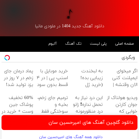
دانلود آهنگ جدید 1404 در ملودی مانیا
صفحه اصلی
پلی لیست
تک آهنگ
آلبوم
وبگردی
اگر میخوای
به لبخندت
خرید موبایل با
پماد درمان جای
ایمپلنت کنی
زیبایی بده!
اسنپ پی | در ۴
زخم در ۷ روز در
الان وقتشه |
(خرید ژل
قسط بدون سود
یزد تولید شد!
فقط با ۲۵
سفیدکننده
و کارمزد!
(مشاوره بگیرید)
ویدیو هولناک از
این درد نیاز به
ترمیم جای زخم،
60% تخفیف
میلیون تومان!!!
دندان
جوان کارتن
تحمل نداره❗ زانو
بخیه و
پوشاک جین
با40%تخفیف)
خوابی که
درد منظورمونه
سوختگی فقط
وست + خرید در
میلیاردر شد.
در 3 هفته!!😍
4 قسط
دانلود گلچین آهنگ های امیرحسین سان
آموزش رایگان
دانلود همه آهنگ های امیرحسین سان