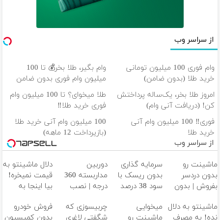
از سراسر وب
وام فوری 100 میلیون تومانی
وام بگیر، طلا بخر💰 تا 100
خرید طلا (بدون ضامن)
میلیون وام فوری بدون ضامن
امروز طلا بخر، یک‌ساله پرداختش
طلا میخوای؟ تا 100 میلیون وام
کن! (دریافت آنی وام)
فوری خرید طلا‼️
فوری‼️ 100 میلیون وام آنی
100 میلیون وام آنی خرید طلا
خرید طلا
(بازپرداخت 12 ماهه)
از سراسر وب
ماشینت رو
سرمایه گذاری
دوربین
دلال ماشینتو به
بدون دردسر
بدون ریسک با
مداربسته 360
قیمت نمیخره!
بفروش | بدون
سود 38 درصد
درجه | نصب
بیا اینجا به
کمسیون 😍
سالانه📈
آسان و راحت
قیمت
ماشینتو به دلال
میخوایی
چربیسوزی که
فروش خودرو
بفروش*فقط
نده! به مصرف
ماشینت رو
شگفتی لاغری
بدون کمیسیون
خریدار واقعی*