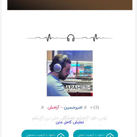
(1) » ♬
امیرحسین
–
آرامش
♬
تویی خود آرامشم خوشگلی حتی بی آرایشم
پر ذوقم هر دفعه میخام برای دیدنت آماده شم
قلبم قفله طلسم توعه
دانلود با کیفیت اصلی
دانلود با کیفیت معمولی