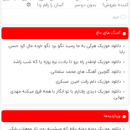
کننده بفروش!
بدون دردسر
آسان را رقم زد!
😍
بدون پاسخ به
بفروشی؟ بدون
یک تماس
کمیسیون
آلبوم
آهنگ های داغ
دانلود موزیک هرکی به ما رسید نگو برد نگو خرده مال کرد حسن
بابا
دانلود موزیک اونقدر راه برو تا یادت بره روزه یا که شب راشد
دانلود گلچین آهنگ های محمد سلمانی
دانلود موزیک دلم رفت امین عسکری
دانلود موزیک دیدی رفتارم با تو انگار با همه فرق میکنه مهدی
جهانی
پربازدیدها
دانلود موزیک دونه دونه برفه که میشینه روی تار موهات بابک