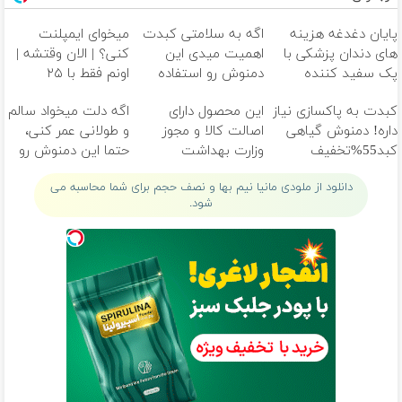
پایان دغدغه هزینه
اگه به سلامتی کبدت
میخوای ایمپلنت
های دندان پزشکی با
اهمیت میدی این
کنی؟ | الان وقتشه |
پک سفید کننده
دمنوش رو استفاده
اونم فقط با ۲۵
خانگی
کن
میلیون تومان!!!
کبدت به پاکسازی نیاز
این محصول دارای
اگه دلت میخواد سالم
داره! دمنوش گیاهی
اصالت کالا و مجوز
و طولانی عمر کنی،
کبد55%تخفیف
وزارت بهداشت
حتما این دمنوش رو
است(55%تخفیف)
بخر!
دانلود از ملودی مانیا نیم بها و نصف حجم برای شما محاسبه می
شود.