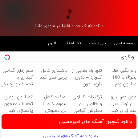
دانلود آهنگ جدید 1404 در ملودی مانیا
صفحه اصلی
پلی لیست
تک آهنگ
آلبوم
وبگردی
وام بگیر، طلا
تنها راه رهایی از
پاکسازی کامل
سم زدای گیاهی
بخر💰 تا 100
کمردرد – بدون
چربی های کبد
کبد رو با
میلیون وام
دارو، بدون
با
تخفیف ویژه بخر
فوری بدون
جراحی! «فرم پر
دمنوش۱۰گیاه(۵۵٪تخفیف)
طول عمرت رو با
ترکیبات گیاهی
تصفیه کامل
2میلیون تومان
ضامن
کن»
این نوشیدنی
و خالص این
سموم کبد با
تخفیف معجون
سم زدای کبد
دمنوش گیاهی
این دمنوش
پاکسازی کبد
2برابر کن
کبدت رو
گیاهی و خالص
فقط تا امشب
دانلود گلچین آهنگ های امیرحسین
پاکسازی میکنه
(سفارش با
تخفیف تا
دانلود همه آهنگ های امیرحسین
امشب)