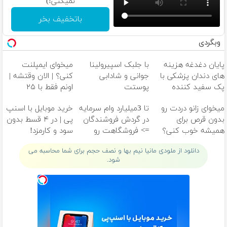
نمیکنی!)
باتخفیف بخر
وبگردی
پایان دغدغه هزینه
با جلبک اسپیرولینا
میخوای ایمپلنت
های دندان پزشکی با
جوانی و شادابی
کنی؟ | الان وقتشه |
پک سفید کننده
پوستت
اونم فقط با ۲۵
خانگی
تضمینه50%تخفیف
میلیون تومان!!!
میخوای زانو دردت رو
تا 3میلیارد وام سرمایه
خرید موبایل با اسنپ
بدون قرص برای
در گردش فروشندگان
پی | در ۴ قسط بدون
همیشه خوب کنی؟
=> فروشگاهت رو
سود و کارمزد!
(پرسش‌نامه رو پر
ثبت کن
دانلود از ملودی مانیا نیم بها و نصف حجم برای شما محاسبه می
کن!)
شود.