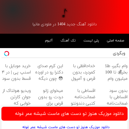
دانلود آهنگ جدید 1404 در ملودی مانیا
صفحه اصلی
پلی لیست
تک آهنگ
آلبوم
وبگردی
وام بگیر، طلا
خداحافظی با
این کرم صدای
خرید موبایل با
بخر💰 تا 100
کمردرد، بدون
دکترا رو در اورده
اسنپ پی | در ۴
میلیون وام
قرص و آمپول
😳 چون دیگه
قسط بدون سود
فوری بدون
نیازی نداری
و کارمزد!
بدون سود
اقساطی با
میخوای زانو
ویدیو هولناک از
ضامن
بوتاکس کنی!!!
اقساطی با
ضمانت‌نامه
دردت رو بدون
جوان کارتن
ضمانت‌نامه
کتبی دندونتو
قرص برای
خوابی که
کتبی دندونتو
ایمپلنت کن ✅
همیشه خوب
میلیاردر شد.
دانلود موزیک هنوز تو دست های ماست شیشه عمر غوله
ایمپلنت کن✅
بدون سود
کنی؟
آموزش رایگان
(پرسش‌نامه رو
دانلود موزیک هنوز تو دست های ماست شیشه عمر غوله
پر کن!)