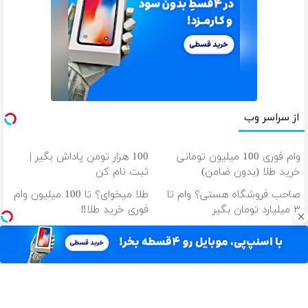
از سراسر وب
وام فوری 100 میلیون تومانی
100 هزار تومن پاداش بگیر |
خرید طلا (بدون ضامن)
ثبت نام کن
صاحب فروشگاه هستی؟ وام تا
طلا میخوای؟ تا 100 میلیون وام
۳ میلیارد تومان بگیر
فوری خرید طلا‼️
داری از نوسان بازار جا میمونی!!!!
امروز طلا بخر، یک‌ساله پرداختش
وام بگیر، طلا بخر💰
کن! (دریافت آنی وام)
دانلود آهنگ با کیفیت اصلی