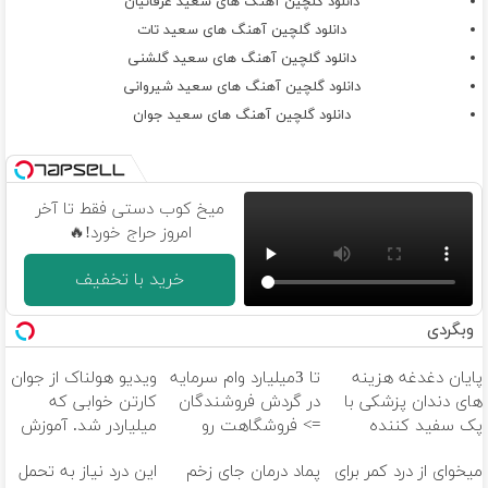
دانلود گلچین آهنگ های سعید عرفانیان
دانلود گلچین آهنگ های سعید تات
دانلود گلچین آهنگ های سعید گلشنی
دانلود گلچین آهنگ های سعید شیروانى
دانلود گلچین آهنگ های سعید جوان
میخ کوب دستی فقط تا آخر
امروز حراج خورد!🔥
خرید با تخفیف
وبگردی
پایان دغدغه هزینه
تا 3میلیارد وام سرمایه
ویدیو هولناک از جوان
های دندان پزشکی با
در گردش فروشندگان
کارتن خوابی که
پک سفید کننده
=> فروشگاهت رو
میلیاردر شد. آموزش
خانگی
ثبت کن
رایگان
میخوای از درد کمر برای
پماد درمان جای زخم
این درد نیاز به تحمل