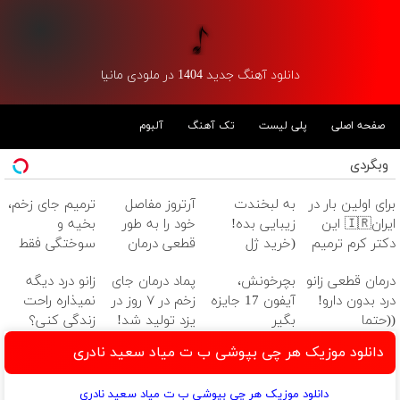
دانلود آهنگ جدید 1404 در ملودی مانیا
صفحه اصلی
پلی لیست
تک آهنگ
آلبوم
وبگردی
برای اولین بار در
به لبخندت
آرتروز مفاصل
ترمیم جای زخم،
ایران🇮🇷 این
زیبایی بده!
خود را به طور
بخیه و
دکتر کرم ترمیم
(خرید ژل
قطعی درمان
سوختگی فقط
کننده 23 روزه
سفیدکننده
کنید!
در 3 هفته!!😍
درمان قطعی زانو
بچرخونش،
پماد درمان جای
زانو درد دیگه
ساخت!
دندان
◂پرسش‌نامه▸
درد بدون دارو!
آیفون 17 جایزه
زخم در ۷ روز در
نمیذاره راحت
با40%تخفیف)
((حتما
بگیر
یزد تولید شد!
زندگی کنی؟
پرسش‌نامه رو پر
(مشاوره بگیرید)
دانلود موزیک هر چی بپوشی ب ت میاد سعید نادری
کن))
دانلود موزیک هر چی بپوشی ب ت میاد سعید نادری