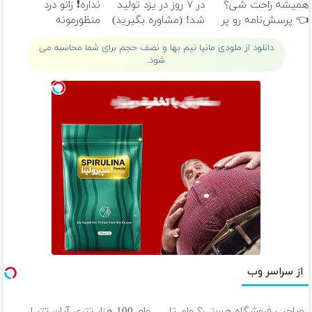
همیشه راحت شی؟
در ۷ روز در یزد تولید
نداره❗ زانو درد
👈 پرسش‌نامه رو پر
شد! (مشاوره بگیرید)
منظورمونه
کن
دانلود از ملودی مانیا نیم بها و نصف حجم برای شما محاسبه می
شود.
از سراسر وب
صاحب فروشگاه هستی؟ وام تا
وام 100 هزار تتری آبان تتر |