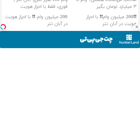
۳ میلیارد تومان بگیر
فوری، فقط با احراز هویت
❗❗200 میلیون وام❗❗ با احراز
200 میلیون وام ❗❗ با احراز هویت
هویت در آبان تتر
در آبان تتر
❗❗200 میلیون وام❗❗ در آبان تتر
100 هزار تومن پاداش بگیر |
احراز هویت کن
ثبت نام کن
دانلود آهنگ با کیفیت اصلی
دانلود آهنگ با کیفیت 128
از سراسر وب
ماشین پژو
وام 200
پماد درمان جای
پایان دغدغه
پارس برای
میلیونی آبان
زخم در ۷ روز در
هزینه های
فروش داری؟
تتر. همین الان
یزد تولید شد!
دندان پزشکی با