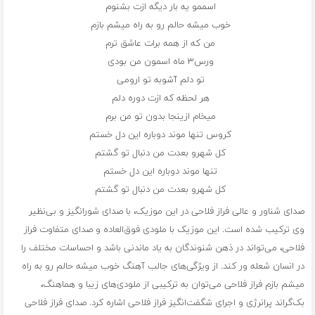
اسممو یه بار دیگه ازت بشنوم
خوب میشه حالم رو به راه میشم بازم
من که از همه برات عاشق ترم
ورس۳ ماه اسمون من بودی
تو دلم آشوبه تو ارومی
هر لحظه که ازت دوره دلم
میخام ازینجا بدون تو من برم
کروس تنها موند دوباره این دل خستم
کل شهرو بعدت من دنبال تو گشتم
تنها موند دوباره این دل خستم
کل شهرو بعدت من دنبال تو گشتم
صدای شناور و عالی فراز فلاحی در این موزیک، با صدای شورانگیز و بی‌نظیر
وی ترکیب شده است. این موزیک با ملودی فوق‌العاده و صدای متفاوت فراز
فلاحی، می‌تواند در ذهن شنوندگان به یاد ماندنی باشد و احساسات مختلف را
در انسان شعله ور کند. از ویژگی‌های جالب آهنگ خوب میشه حالم رو به راه
میشم بازم فراز فلاحی می‌توان به ترکیبی از ملودی‌های زیبا و هماهنگ،
بک‌گراند پرانرژی و اجرای شگفت‌انگیز فراز فلاحی اشاره کرد. صدای فراز فلاحی