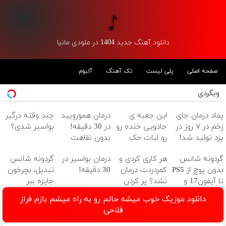
دانلود آهنگ جدید 1404 در ملودی مانیا
صفحه اصلی
پلی لیست
تک آهنگ
آلبوم
وبگردی
پماد درمان جای
این جعبه ی
درمان همورویید
چند وقته درگیر
زخم در ۷ روز در
جادویی خنده رو
در 30 دقیقه!
بواسیر شدی؟
یزد تولید شد!
رو لبات حک
بدون نقاهت
(مشاوره بگیرید)
میکنه
گردونه شانس
هر کاری کردی و
درمان بواسیر در
گردونه شانس
خرید40%تخفیف
بدون پوچ از PS5
کمردردت درمان
30 دقیقه!
تبدیل، بچرخون
تا آیفون17 و
نشد؟ پر کردن
جایزه ببر
بیت کوین 🔥
پرسشنامه و
دانلود موزیک خوب میشه حالم رو به راه میشم بازم فراز
دریافت راه حل
فلاحی