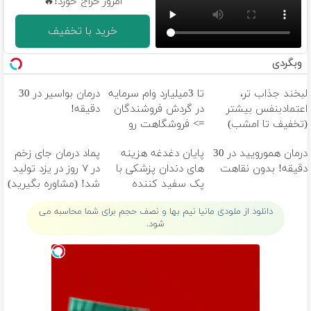
امروز حراج خورد!🔥
خرید با تخفیف
وبگردی
لبخند جذاب تر،
تا 3میلیارد وام سرمایه
درمان بواسیر در 30
اعتمادبنفس بیشتر
در گردش فروشندگان
دقیقه!
(تخفیف تا امشب)
=> فروشگاهت رو
ثبت کن
درمان همورویید در 30
پایان دغدغه هزینه
پماد درمان جای زخم
دقیقه! بدون نقاهت
های دندان پزشکی با
در ۷ روز در یزد تولید
پک سفید کننده
شد! (مشاوره بگیرید)
خانگی
دانلود از ملودی مانیا نیم بها و نصف حجم برای شما محاسبه می
شود.