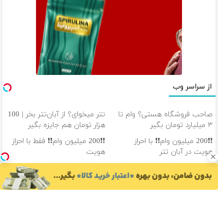
از سراسر وب
صاحب فروشگاه هستی؟ وام تا
تتر میخوای؟ از آبان‌تتر بخر | 100
۳ میلیارد تومان بگیر
هزار تومان هم جایزه بگیر
❗❗200 میلیون وام❗❗ با احراز
❗❗200 میلیون وام❗❗ فقط با احراز
هویت در آبان تتر
هویت
هر کوینی که بخوای تو آبان تتر
100 هزار تومن پاداش بگیر |
هست! احراز هویت کن
ثبت نام کن
دانلود آهنگ با کیفیت اصلی