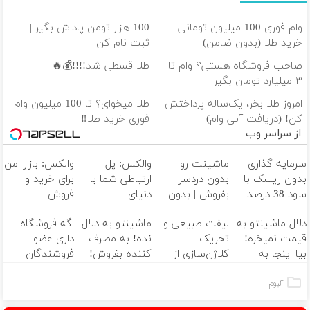
وام فوری 100 میلیون تومانی
100 هزار تومن پاداش بگیر |
خرید طلا (بدون ضامن)
ثبت نام کن
صاحب فروشگاه هستی؟ وام تا
طلا قسطی شد!!!!💰🔥
۳ میلیارد تومان بگیر
امروز طلا بخر، یک‌ساله پرداختش
طلا میخوای؟ تا 100 میلیون وام
کن! (دریافت آنی وام)
فوری خرید طلا‼️
از سراسر وب
سرمایه گذاری
ماشینت رو
والکس: پل
والکس: بازار امن
بدون ریسک با
بدون دردسر
ارتباطی شما با
برای خرید و
سود 38 درصد
بفروش | بدون
دنیای
فروش
سالانه📈
کمسیون 😍
سرمایه‌گذاری
دارایی‌های
دلال ماشینتو به
لیفت طبیعی و
ماشینتو به دلال
اگه فروشگاه
دیجیتال
دیجیتال
قیمت نمیخره!
تحریک
نده! به مصرف
داری عضو
بیا اینجا به
کلاژن‌سازی از
کننده بفروش!
فروشندگان
قیمت
داخل پوست با
بدون پاسخ به
دیجی پی شو 3
بفروش*فقط
24ماه ماندگاری
یک تماس
میلیارد وام بگیر
آلبوم
خریدار واقعی*
✅ جوان شو