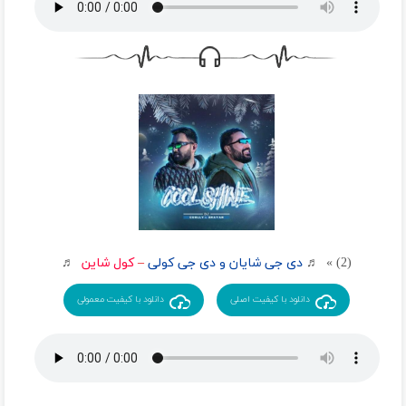
(2) » ♬
دی جی شایان و دی جی کولی
–
کول شاین
♬
دانلود با کیفیت اصلی
دانلود با کیفیت معمولی