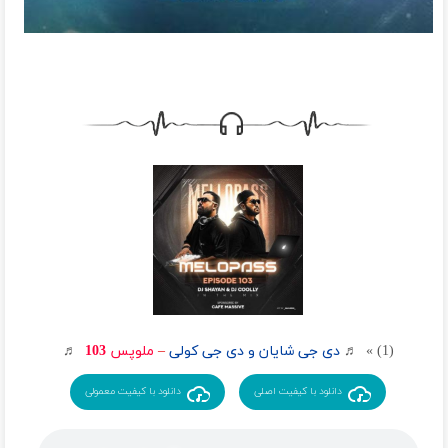
(1) » ♬
دی جی شایان و دی جی کولی
–
ملوپس 103
♬
دانلود با کیفیت اصلی
دانلود با کیفیت معمولی