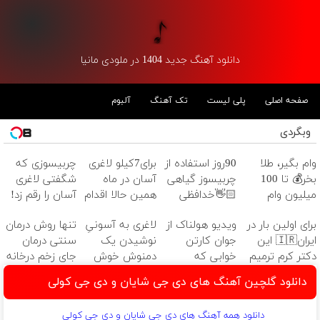
دانلود آهنگ جدید 1404 در ملودی مانیا
صفحه اصلی
پلی لیست
تک آهنگ
آلبوم
وبگردی
وام بگیر، طلا
90روز استفاده از
برای7کیلو لاغری
چربیسوزی که
بخر💰 تا 100
چربیسوز گیاهی
آسان در ماه
شگفتی لاغری
میلیون وام
👋🏻خدافظی
همین حالا اقدام
آسان را رقم زد!
فوری بدون
همیشگی با
کن!سفارش با
برای اولین بار در
ویدیو هولناک از
لاغری به آسونیِ
تنها روش درمان
ضامن
چاقی!خرید با
قیمت قدیم
ایران🇮🇷 این
جوان کارتن
نوشیدن یک
سنتی درمان
تخفیف
دکتر کرم ترمیم
خوابی که
دمنوش خوش
جای زخم درخانه
کننده 23 روزه
میلیاردر شد.
طعم
(هفت روزه با
دانلود گلچین آهنگ های دی جی شایان و دی جی کولی
ساخت!
آموزش رایگان
مشاوره رایگان)
دانلود همه آهنگ های دی جی شایان و دی جی کولی