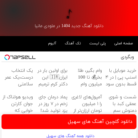
دانلود آهنگ جدید 1404 در ملودی مانیا
صفحه اصلی
پلی لیست
تک آهنگ
آلبوم
وبگردی
خرید موبایل با
وام بگیر، طلا
برای اولین بار در
یک انتخاب
اسنپ پی | در ۴
بخر💰 تا 100
ایران🇮🇷 این
درست،یک عمر
قسط بدون سود
میلیون وام
دکتر کرم ترمیم
سلامتی
و کارمزد!
فوری بدون
کننده 23 روزه
کبد(55%تخفیف)
شست و شوی
آمپول‌های لاغری
پماد درمان جای
ویدیو هولناک از
ضامن
ساخت!
عمقی کبد با
را ۱ میلیون
زخم در ۷ روز در
جوان کارتن
دمنوش سم
تومان ارزان‌تر از
یزد تولید شد!
خوابی که
زدای گیاهی!
همه‌جا بخر!
(مشاوره بگیرید)
میلیاردر شد.
دانلود گلچین آهنگ های سهیل
آموزش رایگان
دانلود همه آهنگ های سهیل