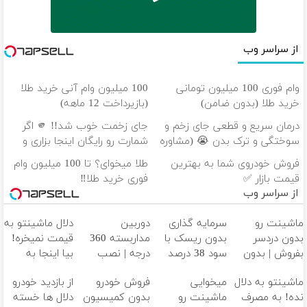
از سراسر وب
وام فوری 100 میلیون تومانی
100 میلیون وام آنی خرید طلا
خرید طلا (بدون ضامن)
(بازپرداخت 12 ماهه)
درمان سریع و قطعی جای زخم و
جای زخمت خوب شد!! 🫵 اگر
سوختگی و ترک بدن 😭 (مشاوره
شمارت رو رایگان اینجا بزاری و
رایگان بگیرید)
مشاوره بگیری 🫵
فروش خودروی شما به بهترین
طلا میخوای؟ تا 100 میلیون وام
قیمت بازار ✅
فوری خرید طلا‼️
از سراسر وب
ماشینت رو
سرمایه گذاری
دوربین
دلال ماشینتو به
بدون دردسر
بدون ریسک با
مداربسته 360
قیمت نمیخره!
بفروش | بدون
سود 38 درصد
درجه | نصب
بیا اینجا به
کمسیون 😍
سالانه📈
آسان و راحت
قیمت
ماشینتو به دلال
میخوایی
فروش خودرو
از بازدید خودرو
بفروش*فقط
نده! به مصرف
ماشینت رو
بدون کمیسیون
دلال ها خسته
خریدار واقعی*