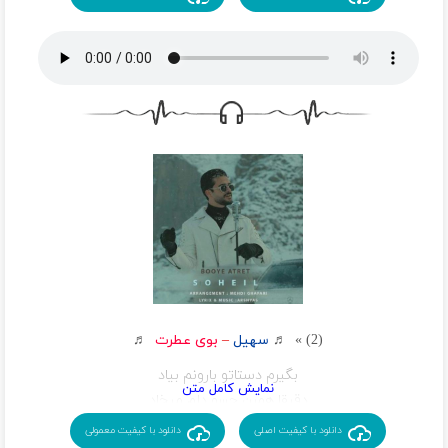
تو قشنگ تری از تموم دنیا
دلم میخاد یه روز دوتایی
بریم اونجاهایی که پر از خاطره میشه
یه کوله برداریم و باهم بزنیم به جاده
ندونیم تهش چی میشه
دلو میکنم به نامت از ته دلم میخوامت
خنده های تو دلیل همه دیوونگی هامه
تویی تب و تاب قلبم
تویی ک همیشه مرحم
میشی واسه من کاش بشه بیای
دور خنده هات بگردم
هر موقع چشم تو چشم میشیم
قند تو دلم اب میشه
انقدی ک نمیدونم کی داره مهتاب میشه
(2) » ♬
سهیل
–
بوی عطرت
♬
این حسی که بینمونه همه چیزمونه
بگیرم دستاتو بارونم بیاد
من اومدم تا که یه وقت غم تو دلت نشینه
دقیقا همین حسو دلم میخاد
چی مثل عشق خاطره هاش اینهمه دلنشینه
پهلو من بشینی بوی عطرت بیاد
دانلود با کیفیت اصلی
دانلود با کیفیت معمولی
نه نمیزارم کسی جز من تو دلت بشینه