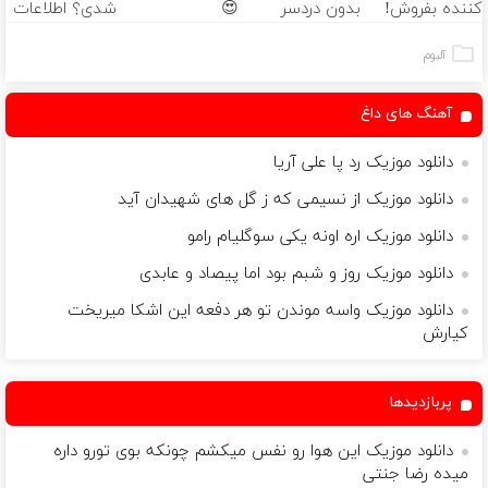
کننده بفروش!
بدون دردسر
😍
شدی؟ اطلاعات
بدون پاسخ به
بفروشی؟ بدون
ماشینت رو
یک تماس
کمیسیون
اینجا ثبت کن
آلبوم
آهنگ های داغ
دانلود موزیک رد پا علی آریا
دانلود موزیک از نسیمی که ز گل های شهیدان آید
دانلود موزیک اره اونه یکی سوگلیام رامو
دانلود موزیک روز و شبم بود اما پیصاد و عابدی
دانلود موزیک واسه موندن تو هر دفعه این اشکا میریخت
کیارش
پربازدیدها
دانلود موزیک این هوا رو نفس میکشم چونکه بوی تورو داره
میده رضا جنتی