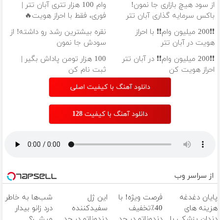
از سود هیچ بازاری جا نمون!
وام 100 هزار تتری آبان تتر |
باکس سرمایه گذاری آبان تتر
فوری، فقط با احراز هویت🔥
❗❗200 میلیون وام❗❗ با احراز
نقره بیشترین رشد رو داشته! از
هویت در آبان تتر
سودش جا نمون
❗❗200 میلیون وام❗❗ در آبان تتر
100 هزار تومن پاداش بگیر |
احراز هویت کن
ثبت نام کن
دانلود آهنگ با کیفیت اصلی
دانلود آهنگ با کیفیت 128
از سراسر وب
پایان دغدغه
فرصت ویژه! با
این ژل
شب‌ها به خاطر
هزینه های
40٪تخفیف
سفیدکننده
درد زانو بیدار
دندان پزشکی با
دندوناتو در حد
دندوناتو در حد
میشی؟