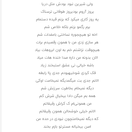
ولی شیرین نبود بودش مثل دریا
یروز آروم بودیروز طوفانی ترسناک
یه روز کاری میکرد که بزنم قیده دستمام
برم رگمو بزنم بلکه خلاص شم
اخه تو هیچجوره نساختی بامفدات شم
هر سازی زدی من با همون رقصیدم برات
هیچوقت نزاشتم خم به اون ابروهات بیاد
الان بدونه من داره صدا خنده هات میاد
باشه خیالی نی عشق استبخند زیاد
فک کردی شوخیهبودم جدی پاا رابطه
الانم جدی بت میگمدیگه نمیخامت اوکی
دیگه نمیخام بخاطرت سرزنش شم
همه بم میگن دادا بیخیال شرش کم
من همونی‌ام ک کراش رفیقاتم
الانم خیلی خوشحالن همون رفیقاتم
که دیگه نمیخامتچون نبودی در حده من
اصن بیخیاله مسترتو بازم بخند