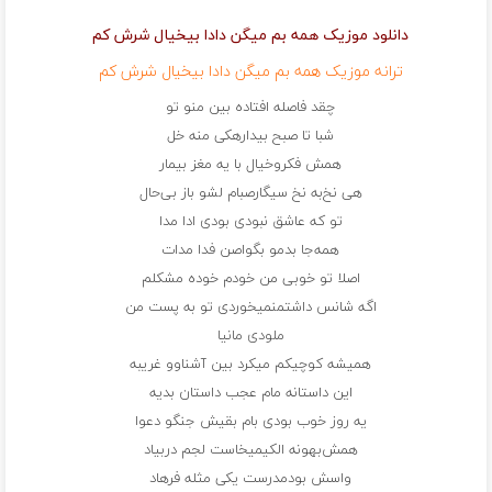
دانلود موزیک همه بم میگن دادا بیخیال شرش کم
ترانه موزیک همه بم میگن دادا بیخیال شرش کم
چقد فاصله افتاده بین منو تو
شبا تا صبح بیدارهکی منه خل
همش فکروخیال با یه مغز بیمار
هی نخ‌به نخ سیگارصبام لشو باز بی‌حال
تو که عاشق نبودی بودی ادا مدا
همه‌جا بدمو بگواصن فدا مدات
اصلا تو خوبی من خودم خوده مشکلم
اگه شانس داشتمنمیخوردی تو به پست من
ملودی مانیا
همیشه کوچیکم میکرد بین آشناوو غریبه
این داستانه مام عجب داستان بدیه
یه روز خوب بودی بام بقیش جنگو دعوا
همش‌بهونه الکیمیخاست لجم دربیاد
واسش بودمدرست یکی مثله فرهاد