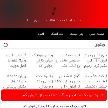
دانلود آهنگ جدید 1404 در ملودی مانیا
صفحه اصلی
پلی لیست
تک آهنگ
آلبوم
وبگردی
برای اولین بار در
این جعبه ی
ویدیو هولناک از
❗❗200 میلیون
ایران🇮🇷 این
جادویی خنده رو
جوان کارتن
وام❗❗ فقط با
دکتر کرم ترمیم
رو لبات حک
خوابی که
احراز هویت
کننده 23 روزه
میکنه
میلیاردر شد.
لبخند جذاب تر،
گردونه شانس
به لبخندت
پایان دغدغه
ساخت!
خرید40%تخفیف
آموزش رایگان
اعتمادبنفس
بدون پوچ از PS5
زیبایی بده!
هزینه های
بیشتر (تخفیف
تا آیفون17 و
(خرید ژل
دندان پزشکی با
تا امشب)
بیت کوین 🔥
سفیدکننده
پک سفید
دانلود موزیک همه بم میگن دادا بیخیال شرش کم
دندان
کننده خانگی
با40%تخفیف)
دانلود موزیک همه بم میگن دادا بیخیال شرش کم