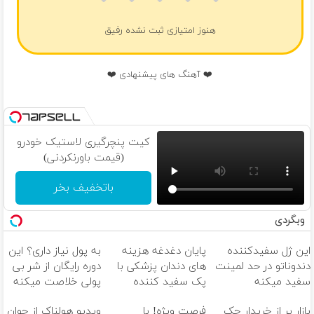
هنوز امتیازی ثبت نشده رفیق
❤️ آهنگ های پیشنهادی ❤️
کیت پنچرگیری لاستیک خودرو
(قیمت باورنکردنی)
باتخفیف بخر
وبگردی
این ژل سفیدکننده
پایان دغدغه هزینه
به پول نیاز داری؟ این
دندوناتو در حد لمینت
های دندان پزشکی با
دوره رایگان از شر بی
سفید میکنه
پک سفید کننده
پولی خلاصت میکنه
(40%تخفیف)
خانگی
بازار پر از خریدار جک
فرصت ویژه! با
ویدیو هولناک از جوان