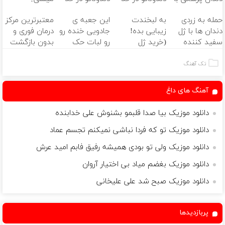
پک سفید
کامپوزیت
لمینت سفید
(◂پرسش‌نامه)
حمله به زردی
به لبخندت
این جعبه ی
معتبرترین مرکز
کننده خانگی
سفید کن
میکنه
دندان ها با ژل
زیبایی بده!
جادویی خنده رو
درمان فوری و
(40%تخفیف)
سفید کننده
(خرید ژل
رو لبات حک
بدون بازگشت
دندان!
سفیدکننده
میکنه
واریس در ۳۰
خرید40%تخفیف
دندان
خرید40%تخفیف
دقیقه
تک آهنگ
با40%تخفیف)
آهنگ های داغ
دانلود موزیک بیا صدا قلبمو ‌بشنوش علی خدابنده
دانلود موزیک تو که فردا نباشی نمیکنم تجسم عماد
دانلود موزیک ولی تو بودی همیشه رفیق فابم امید عرش
دانلود موزیک بغضم میاد بی اختیار آروان
دانلود موزیک صبح شد علی علیخانی
پربازدیدها