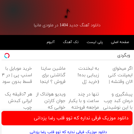
دانلود آهنگ جدید 1404 در ملودی مانیا
صفحه اصلی
پلی لیست
تک آهنگ
آلبوم
وبگردی
اگر میخوای
به لبخندت
ماشین ساینا
خرید موبایل با
ایمپلنت کنی
زیبایی بده!
گذاشتی برای
اسنپ پی | در ۴
الان وقتشه |
(خرید ژل
فروش ؟ اینجا
قسط بدون سود
فقط با ۲۵
سفیدکننده
سریع و راحت
و کارمزد!
پیشگیری و
تنها در چند
ویدیو هولناک از
هر 7دقیقه یک
میلیون تومان!!!
دندان
بفروش
درمان کبد چرب
ساعت و با یکبار
جوان کارتن
ایرانی کبدش
با40%تخفیف)
با این نوشیدنی
مراجعه فروخته
خوابی که
چرب
گیاهی
شد ✅
میلیاردر شد.
میشود(سفارش
دانلود موزیک فرقی نداره که توو قلب رضا یزدانی
آموزش رایگان
دمنوش
پاکسازی کبد با
دانلود موزیک فرقی نداره که توو قلب رضا یزدانی
تخفیف)