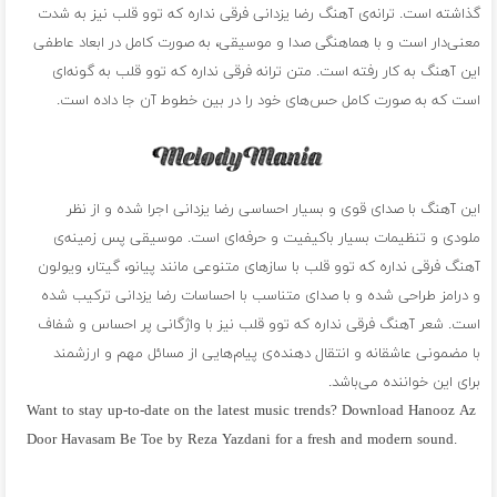
گذاشته است. ترانه‌ی آهنگ رضا یزدانی فرقی نداره که توو قلب نیز به شدت
معنی‌دار است و با هماهنگی صدا و موسیقی، به صورت کامل در ابعاد عاطفی
این آهنگ به کار رفته است. متن ترانه فرقی نداره که توو قلب به گونه‌ای
است که به صورت کامل حس‌های خود را در بین خطوط آن جا داده است.
این آهنگ با صدای قوی و بسیار احساسی رضا یزدانی اجرا شده و از نظر
ملودی و تنظیمات بسیار باکیفیت و حرفه‌ای است. موسیقی پس زمینه‌ی
آهنگ فرقی نداره که توو قلب با سازهای متنوعی مانند پیانو، گیتار، ویولون
و درامز طراحی شده و با صدای متناسب با احساسات رضا یزدانی ترکیب شده
است. شعر آهنگ فرقی نداره که توو قلب نیز با واژگانی پر احساس و شفاف
با مضمونی عاشقانه و انتقال دهنده‌ی پیام‌هایی از مسائل مهم و ارزشمند
برای این خواننده می‌باشد.
Want to stay up-to-date on the latest music trends? Download Hanooz Az
Door Havasam Be Toe by Reza Yazdani for a fresh and modern sound.
فول آلبوم رضا یزدانی