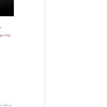
صد
ترانه م
پ شت س ر