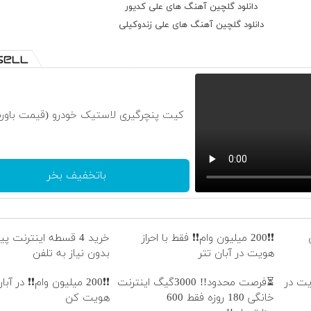
دانلود گلچین آهنگ های علی کدیور
دانلود گلچین آهنگ های علی زندوکیلی
کیت پنچرگیری لاستیک خودرو (قیمت باورن
باتخفیف بخر
❗❗200 میلیون وام❗❗ فقط با احراز
خرید 4 قسطه اینترنت 
هویت در آبان تتر
بدون نیاز به تلفن
هویت در
⏳فرصت محدود!! 3000گیگ اینترنت
❗❗200 میلیون وام❗❗ در آبا
خانگی 180 روزه فقط 600
هویت کن