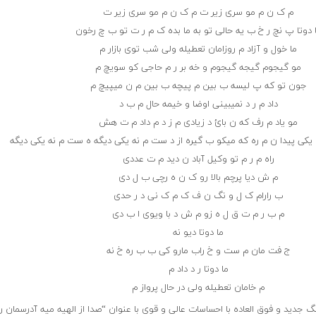
م ک ن م مو سری زیر ت م ک ن م مو سری زیر ت
 دوتا پ نچ ر خ ب یه حالی تو به ما بده ک م ر ت تو ب چ رخون
ما خول و آزاد م روزامان تعطیله ولی شب توی بازار م
مو گیجوم گیجه گیجوم و خه بر ر م حاجی کو سویچ م
جون تو که پ لیسه ب بین م پیچه ب بین م ن میپیچ م
داد م ر د نمیبینی اوضا و خیمه حال م ب د
مو یاد م رف که ن بائ د زیادی م ز د م داد م ت هش
کی پیدا ن م ره که میکو ب گیره از د ست م نه یکی دیگه ه ست م نه یکی دیگه
راه م ر م تو وکیل آباد ن دید م ت عددی
م ش دیا پرچم بالا رو ک ن ه رچی ب ل دی
ب رارام ک ل و نگ ن ف ک م ک نی د ر حدی
م ب ر م ت ق ل ه زو م ش د با ویوی ا ب دی
ما دوتا دیو نه
ج فت مان م ست و خ راب مارو کی ب ب ره خ نه
ما دوتا ر د داد م
م خامان تعطیله ولی در حال پرواز م
ید و فوق العاده با احساسات عالی و قوی با عنوان “صدا از الهیه میه آدرسمان ر 