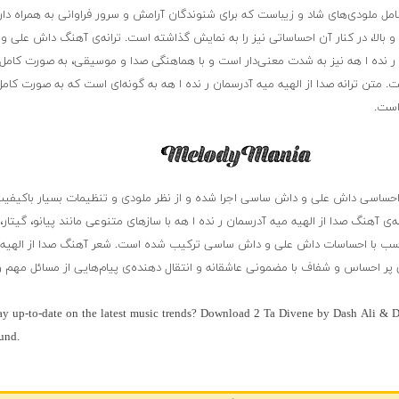
ل ملودی‌های شاد و زیباست که برای شنوندگان آرامش و سرور فراوانی به همراه دارد
و بالا، در کنار آن احساساتی نیز را به نمایش گذاشته است. ترانه‌ی آهنگ داش علی 
ر نده ا هه نیز به شدت معنی‌دار است و با هماهنگی صدا و موسیقی، به صورت کامل د
. متن ترانه صدا از الهیه میه آدرسمان ر نده ا هه به گونه‌ای است که به صورت کا
است.
احساسی داش علی و داش ساسی اجرا شده و از نظر ملودی و تنظیمات بسیار باکیفی
آهنگ صدا از الهیه میه آدرسمان ر نده ا هه با سازهای متنوعی مانند پیانو، گیتار،
ناسب با احساسات داش علی و داش ساسی ترکیب شده است. شعر آهنگ صدا از الهیه 
نی پر احساس و شفاف با مضمونی عاشقانه و انتقال دهنده‌ی پیام‌هایی از مسائل مهم و
ay up-to-date on the latest music trends? Download 2 Ta Divene by Dash Ali & Da
und.
ی