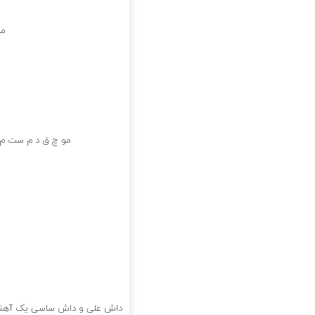
ما
مو چ ق د م ست م ی
داش علی و داش ساسی یک آهنگ جد