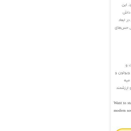
. این
و داش
ر ابعاد
مل حس‌های
ت و
 ویولون و
میه
 ارزشمند
Want to st
modern so