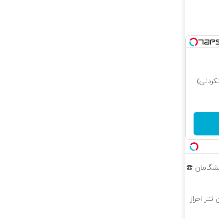
کردنی)
پیشگامان ☎️
ن تتر احراز