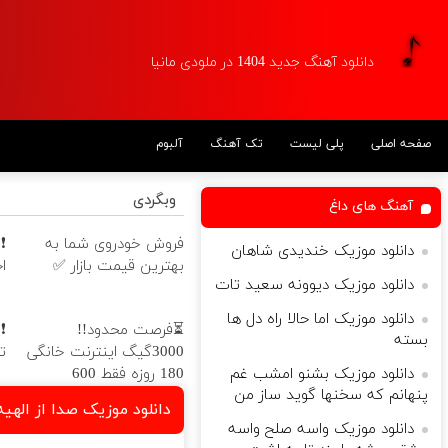
دانلود آهنگ جدید 1404 در ملودی مانیا
صفحه اصلی
پلی لیست
تک آهنگ
آلبوم
وبگردی
آهنگ های داغ
فروش خودروی شما به
دانلود موزیک خندیدی شاهان
بهترین قیمت بازار ✅
ا
دانلود موزیک دیوونه سعید تات
دانلود موزیک اما حالا راه دل ها
⏳فرصت محدود!!
بسته
3000گیگ اینترنت خانگی
ت
دانلود موزیک بشنو امشب غم
180 روزه فقط 600
پنهانم که سخنها گوید ساز من
هزارتومان!!
دانلود موزیک صدا از اله
دانلود موزیک واسه صلح واسه