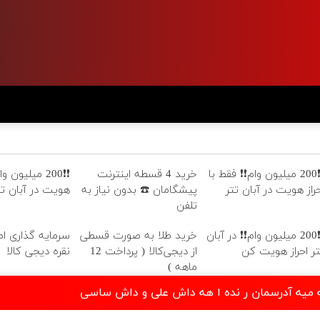
❗❗200 میلیون وام❗❗ فقط با
خرید 4 قسطه اینترنت
❗❗200 میلیون و
حراز هویت در آبان تتر
پیشگامان ☎️ بدون نیاز به
هویت در آبان تت
تلفن
❗❗200 میلیون وام❗❗ در آبان
خرید طلا به صورت قسطی
سرمایه گذاری امن
تر احراز هویت کن
از دیجی‌کالا ( پرداخت 12
نقره دیجی کالا
ماهه )
یه میه آدرسمان ر نده ا هه داش علی و داش ساسی