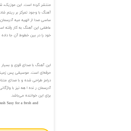
منتشر کرده است. این موزیک، شام
آهنگ با وجود تمرکز بر ریتم شاد 
ساسی صدا از الهیه میه آدرسمان 
عاطفی این آهنگ به کار رفته است
خود را در بین خطوط آن جا داده 
این آهنگ با صدای قوی و بسیار 
حرفه‌ای است. موسیقی پس زمینه‌ی 
درامز طراحی شده و با صدای مت
آدرسمان ر نده ا هه نیز با واژگا
برای این خواننده می‌باشد.
sh Sasy for a fresh and
فول آلبوم داش علی و داش ساس