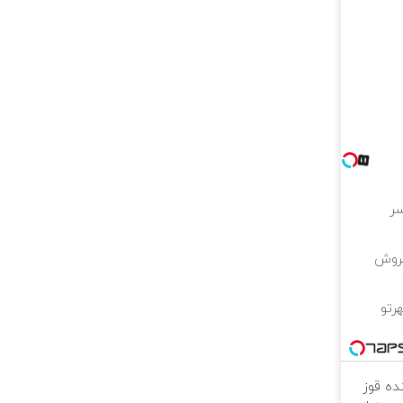
فروش
رتو
ده قوز