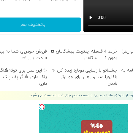
باتخفیف بخر
ن‌تر!
خرید 4 قسطه اینترنت پیشگامان ☎️
فروش خودروی شما به به
بدون نیاز به تلفن
قیمت بازار ✅
امه به
چشماتو با زیبایی دوباره زنده کن ✨
✨ این عمل برای توئه🔺اگه
بلفاروپلاستی، راهی برای جوان‌تر
پلک داری 🔺اگر پف پلک 
شدن
داری
لود از ملودی مانیا نیم بها و نصف حجم برای شما محاسبه می شود.