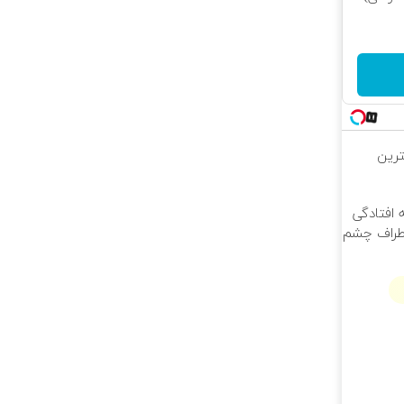
ترین
 افتادگی
اطراف چشم