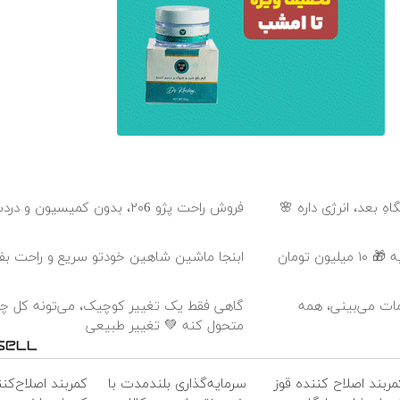
هِ بعد، انرژی داره 🌸
فروش راحت پژو ۲۰6، بدون کمیسیون و دردسر
عمل زیبایی پلک بدون رد بخیه 🎁 ۱۰ میلیون تومان
ابنجا ماشین شاهین خودتو سریع و راحت ب
مات می‌بینی، همه
گاهی فقط یک تغییر کوچیک، می‌تونه کل چه
متحول کنه 💚 تغییر طبیعی
مربند اصلاح کننده قوز
سرمایه‌گذاری بلندمدت با
کمربند اصلاح‌کنن