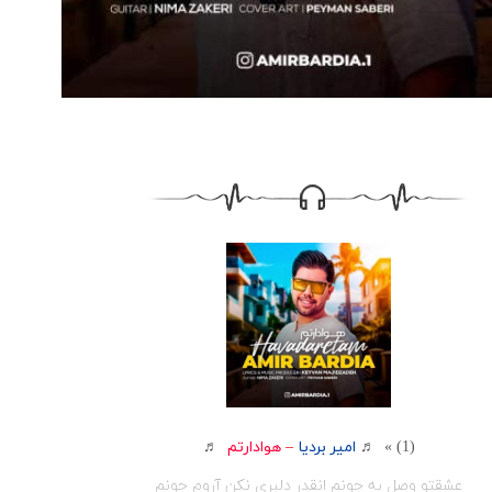
(1) » ♬
امیر بردیا
–
هوادارتم
♬
عشقتو وصل به جونم انقدر دلبری نکن آروم جونم