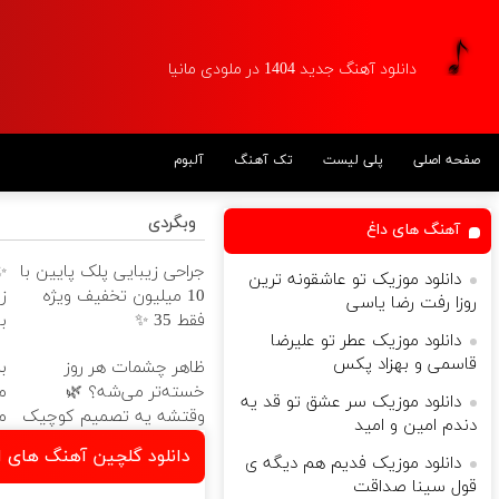
دانلود آهنگ جدید 1404 در ملودی مانیا
صفحه اصلی
پلی لیست
تک آهنگ
آلبوم
وبگردی
آهنگ های داغ
جراحی زیبایی پلک پایین با
✨
دانلود موزیک تو عاشقونه ترین
10 میلیون تخفیف ویژه
ز
روزا رفت رضا یاسی
فقط 35 ✨
ب
دانلود موزیک عطر تو علیرضا
قاسمی و بهزاد پکس
ظاهر چشمات هر روز
خسته‌تر می‌شه؟ 🌿
دانلود موزیک سر عشق تو قد یه
وقتشه یه تصمیم کوچیک
م
دندم امین و امید
بگیری
دانلود گلچین آهنگ های ام
دانلود موزیک فدیم هم دیگه ی
قول سینا صداقت