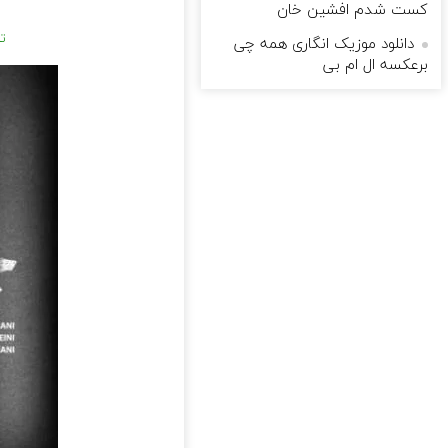
کست شدم افشین خان
تر
دانلود موزیک انگارى همه چى
برعکسه ال ام بی