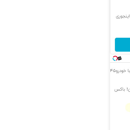
ینجوری
تارا رو می‌خوای بفروشی؟ با خودرو۴۵
ن! باکس