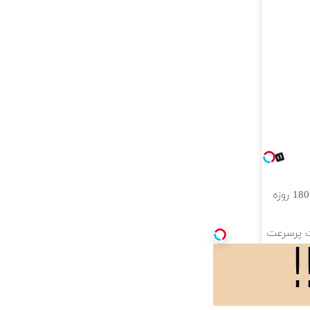
⏳فرصت محدود!! 3000گیگ اینترنت خانگی 180 روزه
ان 6 ماه اینترنت پرسرعت
 خانگی