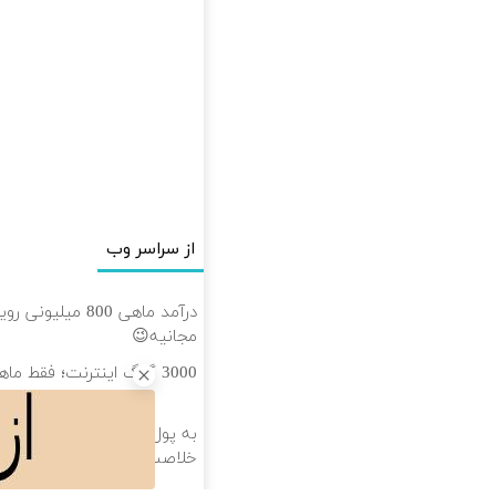
از سراسر وب
درآمد ماهی 800 می
مجانیه😉
3000 گیگ اینترنت؛ فقط ماهی 100 هزار تومان
به پول نیاز داری؟ این دوره را
خلاصت میکنه