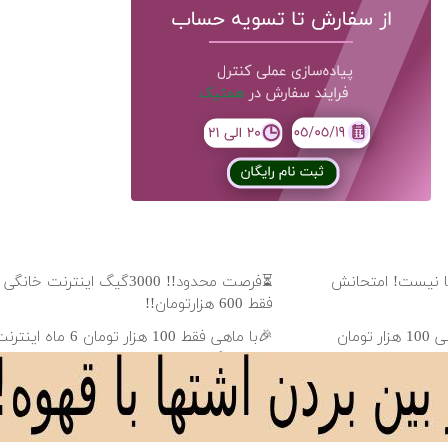
لیونی رویا نیست! امتحانش
فقط 600 هزارتومان!!
🎉با ماهی فقط 100 هزار توم
ADSL بگیر!!
یگان از شر بی پولی
🥳 تماشای نامحدود فیلم و سریال با اینترنت
پیشگامان فقط ماهی 100