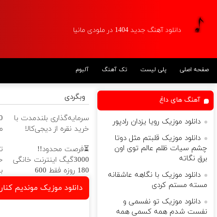
دانلود آهنگ جدید 1404 در ملودی مانیا
صفحه اصلی
پلی لیست
تک آهنگ
آلبوم
وبگردی
آهنگ های داغ
سرمایه‌گذاری بلندمدت با
دانلود موزیک رویا یزدان رادپور
خرید نقره از دیجی‌کالا
ماه
دانلود موزیک قلبتم مثل دوتا
چشم سیات ظلم عالم توی اون
⏳فرصت محدود!!
ت
برق نگاته
3000گیگ اینترنت خانگی
180 روزه فقط 600
ب
دانلود موزیک با نگاهه عاشقانه
هزارتومان!!
مسته مستم کردی
دانلود موزیک موندیم کنار
دانلود موزیک تو نفسمی و
نفست شدم همه کسمی همه