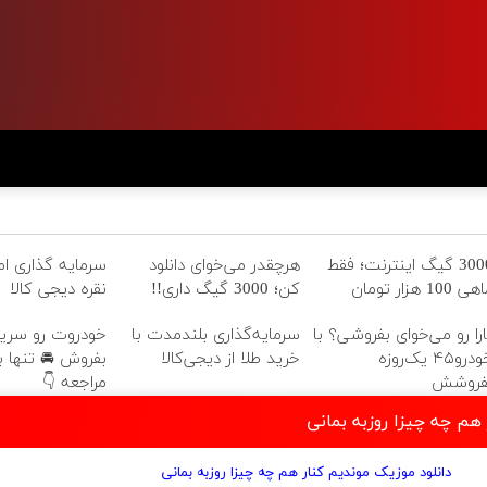
اری امن با طلا و
هرچقدر می‌خوای دانلود
3000 گیگ اینترنت؛ فقط
نقره دیجی کالا
کن؛ 3000 گیگ داری!!
ماهی 100 هزار تو
 رو سریع و امن
سرمایه‌گذاری بلندمدت با
تارا رو می‌خوای بفروشی؟ ب
 تنها با یک بار
خرید طلا از دیجی‌کالا
خودرو۴۵ یک‌روزه
مراجعه 👇
بفروش
دانلود موزیک موندیم کنا
دانلود موزیک موندیم کنار هم چه چیزا روزبه بمانی