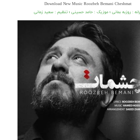
Download New Music Roozbeh Bemani Cheshmat
انه : روزبه بمانی ؛ موزیک : حامد حسینی ؛ تنظیم : سعید زمانی