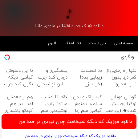
دانلود آهنگ جدید 1404 در ملودی مانیا
صفحه اصلی
پلی لیست
تک آهنگ
آلبوم
وبگردی
تنها راه رهایی از
به لبخندت
پیشگیری و
با این دمنوش
کمر درد بدون
زیبایی بده!
درمان کبد چرب
گیاهی، دیگه
نیاز به دارو!
(خرید ژل
با این نوشیدنی
نگران کبد چرب
(◂پرسش‌نامه)
سفیدکننده
گیاهی
نباش!
گوشی موبایل
کبد پاک و بدن
فقط تا امشب
هم از طعمش
دندان
نوکیا رجیستر
سالم،با دمنوش
میتونی این
لذت ببر هم
با40%تخفیف)
شده🔥 (پرداخت
گیاهی سم زدا
نوشیدنی سم
کبدتو پاکسازی
درب منزل +
زدای کبد رو با
کن(با تخفیف
دانلود موزیک که دیگه نمیخامت چون نبودی در حده من
تخفیف ویژه)
55% تخفیف
ویژه)
بخری
دانلود موزیک که دیگه نمیخامت چون نبودی در حده من