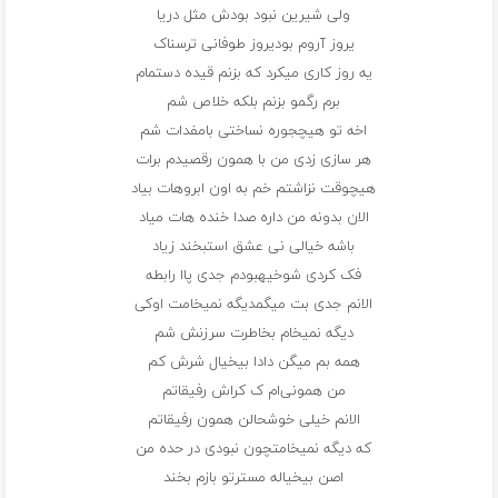
ولی شیرین نبود بودش مثل دریا
یروز آروم بودیروز طوفانی ترسناک
یه روز کاری میکرد که بزنم قیده دستمام
برم رگمو بزنم بلکه خلاص شم
اخه تو هیچجوره نساختی بامفدات شم
هر سازی زدی من با همون رقصیدم برات
هیچوقت نزاشتم خم به اون ابروهات بیاد
الان بدونه من داره صدا خنده هات میاد
باشه خیالی نی عشق استبخند زیاد
فک کردی شوخیهبودم جدی پاا رابطه
الانم جدی بت میگمدیگه نمیخامت اوکی
دیگه نمیخام بخاطرت سرزنش شم
همه بم میگن دادا بیخیال شرش کم
من همونی‌ام ک کراش رفیقاتم
الانم خیلی خوشحالن همون رفیقاتم
که دیگه نمیخامتچون نبودی در حده من
اصن بیخیاله مسترتو بازم بخند