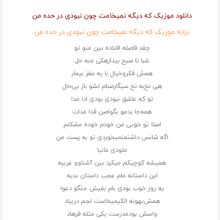
دانلود موزیک که دیگه نمیخامت چون نبودی در حده من
ترانه موزیک که دیگه نمیخامت چون نبودی در حده من
چقد فاصله افتاده بین منو تو
شبا تا صبح بیدارهکی منه خل
همش فکروخیال با یه مغز بیمار
هی نخ‌به نخ سیگارصبام لشو باز بی‌حال
تو که عاشق نبودی بودی ادا مدا
همه‌جا بدمو بگواصن فدا مدات
اصلا تو خوبی من خودم خوده مشکلم
اگه شانس داشتمنمیخوردی تو به پست من
ملودی مانیا
همیشه کوچیکم میکرد بین آشناوو غریبه
این داستانه مام عجب داستان بدیه
یه روز خوب بودی بام بقیش جنگو دعوا
همش‌بهونه الکیمیخاست لجم دربیاد
واسش بودمدرست یکی مثله فرهاد