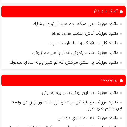
آهنگ های داغ
دانلود موزیک هی میگم بدم میاد از تو ولی شاراد
دانلود موزیک کاش امشب Idriz Sanie
دانلود گلچین آهنگ های ایمان جلال پور
دانلود موزیک شدم زندونی غمتو با من هم زبونی
دانلود موزیک یه عشق سرکش که تو شهر ولوله بندازه میخواد
پربازدیدها
دانلود موزیک بیا این روانی بیتو بیماره آرتی
دانلود موزیک تو باید گل میشدی توو باغه نور تو زیادی واسه
این چشم های شور
دانلود موزیک ‫ﺑﻪ ﻳﻚ درﻳﺎي ﻃﻮﻓﺎﻧﻲ