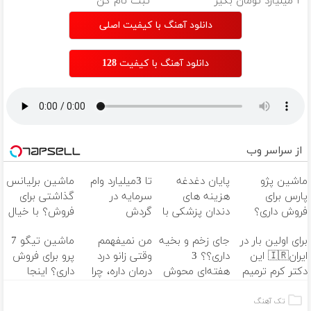
۳ میلیارد تومان بگیر
ثبت نام کن
دانلود آهنگ با کیفیت اصلی
دانلود آهنگ با کیفیت 128
از سراسر وب
ماشین پژو
پایان دغدغه
تا 3میلیارد وام
ماشین برلیانس
پارس برای
هزینه های
سرمایه در
گذاشتی برای
فروش داری؟
دندان پزشکی با
گردش
فروش؟ با خیال
اینجا سریع
پک سفید
فروشندگان =>
راحت بفروش
برای اولین بار در
جای زخم و بخیه
من نمیفهمم
ماشین تیگو 7
بفروشش
کننده خانگی
فروشگاهت رو
ایران🇮🇷 این
داری؟؟ 3
وقتی زانو درد
پرو برای فروش
ثبت کن
دکتر کرم ترمیم
هفته‌ای محوش
درمان داره، چرا
داری؟ اینجا
کننده 23 روزه
کن!
دردش رو داری
سریع بفروشش
ساخت!
تحمل میکنی؟❗
تک آهنگ