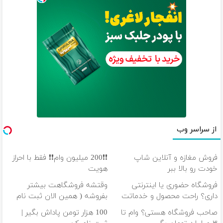
از سراسر وب
فروش مغازه و آنلاین شاپ
❗❗200 میلیون وام❗❗ فقط با احراز
خودت رو بالا ببر
هویت
فروشگاه حضوری یا اینترنتی
وقتشه فروشگاهت بیشتر
داری؟ راحت محصول و خدماتت
بفروشه ( همین الان ثبت نام
رو بفروش
کن )
صاحب فروشگاه هستی؟ وام تا
100 هزار تومن پاداش بگیر |