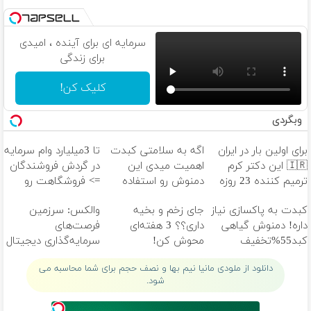
سرمایه ای برای آینده ، امیدی
برای زندگی
کلیک کن!
وبگردی
برای اولین بار در ایران
اگه به سلامتی کبدت
تا 3میلیارد وام سرمایه
🇮🇷 این دکتر کرم
اهمیت میدی این
در گردش فروشندگان
ترمیم کننده 23 روزه
دمنوش رو استفاده
=> فروشگاهت رو
ساخت!
کن
ثبت کن
کبدت به پاکسازی نیاز
جای زخم و بخیه
والکس: سرزمین
داره! دمنوش گیاهی
داری؟؟ 3 هفته‌ای
فرصت‌های
کبد55%تخفیف
محوش کن!
سرمایه‌گذاری دیجیتال
شما
دانلود از ملودی مانیا نیم بها و نصف حجم برای شما محاسبه می
شود.