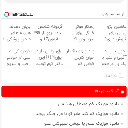
از سراسر وب
ماشین پژو
راهکار موثر
گردونه شانس
پایان دغدغه
پارس برای
خانگی برای از
بدون پوچ از PS5
هزینه های
فروش داری؟
بین بردن لک
تا آیفون17 و
دندان پزشکی با
اینجا سریع
های پوستی👌🏻
بیت کوین 🔥
پک سفید
بدون نیاز به
ویدیو هولناک از
برای اولین بار در
خودرو کی ام
بفروشش
کننده خانگی
آگهی و تنها با
جوان کارتن
ایران🇮🇷 این
سی j7 خودتو
یک بار مراجعه
خوابی که
دکتر کرم ترمیم
راحت و سریع
فروخته شد
میلیاردر شد.
کننده 23 روزه
بفروشش
آموزش رایگان
ساخت!
تک آهنگ
آهنگ های داغ
دانلود موزیک جُم مصطفی هاشمی
دانلود موزیک که کند مادر تو با من جنگ پیوند
دانلود موزیک صبح پا میشن میپوشن غمو