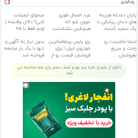
وبگردی
پایان دغدغه هزینه
عید امسال طوری
میخوای ایمپلنت
های دندان پزشکی با
جوون شو که
کنی؟ | الان وقتشه |
پک سفید کننده
هیچکس نشناستت
اونم فقط با ۲۵
خانگی
میلیون تومان!!!
اینجا ماشینت رو
پژو پارس پرتقاضاترین
بدون نیاز به آگهی و
راحت و سریع
خودروی ایران | برای
تنها با یک بار مراجعه
بفروشش
فروشش فرصت رو از
فروخته شد
دست نده!
دانلود از ملودی مانیا نیم بها و نصف حجم برای شما محاسبه می
شود.