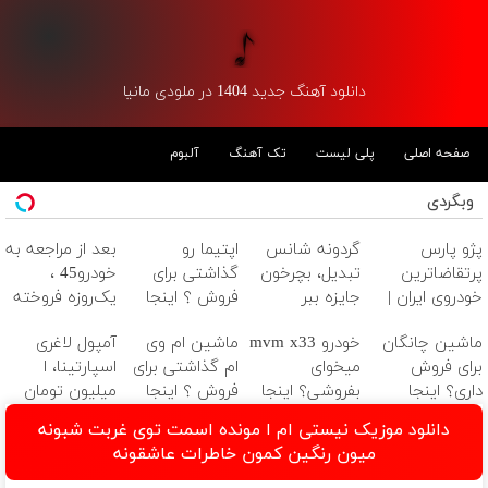
دانلود آهنگ جدید 1404 در ملودی مانیا
صفحه اصلی
پلی لیست
تک آهنگ
آلبوم
وبگردی
پژو پارس
گردونه شانس
اپتیما رو
بعد از مراجعه به
پرتقاضاترین
تبدیل، بچرخون
گذاشتی برای
خودرو45 ،
خودروی ایران |
جایزه ببر
فروش ؟ اینجا
یک‌روزه فروخته
برای فروشش
یک روزه بفروش
شد
ماشین چانگان
خودرو mvm x33
ماشین ام وی
آمپول لاغری
فرصت رو از
برای فروش
میخوای
ام گذاشتی برای
اسپارتینا، ا
دست نده!
داری؟ اینجا
بفروشی؟ اینجا
فروش ؟ اینجا
میلیون تومان
سریع بفروشش
به سرعت
سریع و راحت
ارزان‌تر از همه‌جا!
دانلود موزیک نیستی ام ا مونده اسمت توی غربت شبونه
فروش میره
بفروش
میون رنگین کمون خاطرات عاشقونه