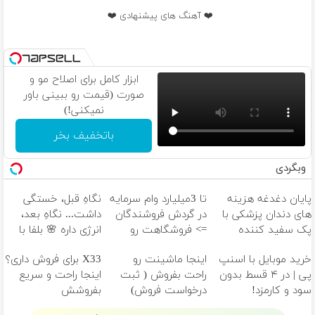
❤️ آهنگ های پیشنهادی ❤️
ابزار کامل برای اصلاح مو و
صورت (قیمت رو ببینی باور
نمیکنی!)
باتخفیف بخر
وبگردی
پایان دغدغه هزینه
تا 3میلیارد وام سرمایه
نگاهِ قبل، خستگی
های دندان پزشکی با
در گردش فروشندگان
داشت... نگاهِ بعد،
پک سفید کننده
=> فروشگاهت رو
انرژی داره 🌸 بلفا با
خانگی
ثبت کن
25% تخفیف
خرید موبایل با اسنپ
اینجا ماشینت رو
X33 برای فروش داری؟
پی | در ۴ قسط بدون
راحت بفروش ( ثبت
اینجا راحت و سریع
سود و کارمزد!
درخواست فروش)
بفروشش