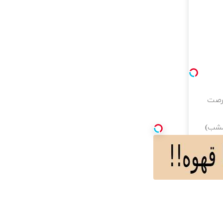
فرصت
امشب)