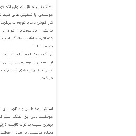
آهنگ نازنینم نازنینم وای اگه 
موسیقی، با کیفیتی عالی ضبط شده
کار، گوش داد. با توجه به پرطرفد
به یکی از پردانلودترین آثار در
کنه اثری خلاقانه و ماندگار است،
به وجود آورد.
آهنگ جدید با نام “نازنینم ناز
از احساس و موسیقیایی پرشور، این
عشق توی چشم های شما غروب کنه
می‌کند.
استقبال مخاطبین و دانلود بالای
موفقیت بالای این آهنگ است که 
بهتری نسبت به ترانه نازنینم نا
دنیای موسیقی پر شده از خوانن