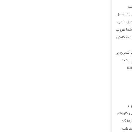
عت
ی در محل
بدیل شدن
 شما غروب
شنوندگانش
ا شعری پر
خورشید
قا
اه
ی کارهای
ها که
مخاطب