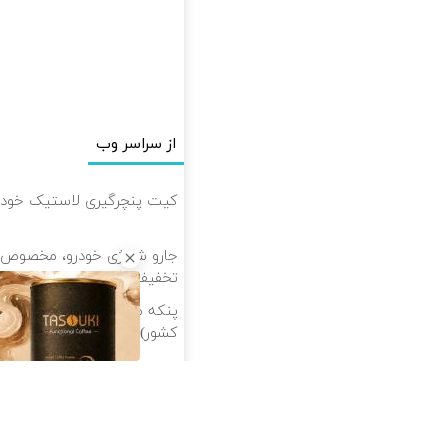
از سراسر وب
کیت پنچرگیری لاستیک خودرو
جارو شارژی خودرو، مخصوص ما
تخفیف: فقط 1,499,000
پنکه مه پاش دو طبقه شارژی 
کشور)