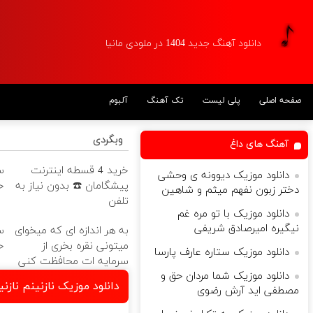
دانلود آهنگ جدید 1404 در ملودی مانیا
صفحه اصلی
پلی لیست
تک آهنگ
آلبوم
وبگردی
آهنگ های داغ
خرید 4 قسطه اینترنت
س
دانلود موزیک دیوونه ی وحشی
پیشگامان ☎️ بدون نیاز به
خ
دختر زبون نفهم میثم و شاهین
تلفن
دانلود موزیک با تو مره غم
نیگیره امیرصادق شریفی
به هر اندازه ای که میخوای
س
میتونی نقره بخری از
خ
دانلود موزیک ستاره عارف پارسا
سرمایه ات محافظت کنی
دانلود موزیک شما مردان حق و
دانلود موزیک نازنینم نا
مصطفى اید آرش رضوی