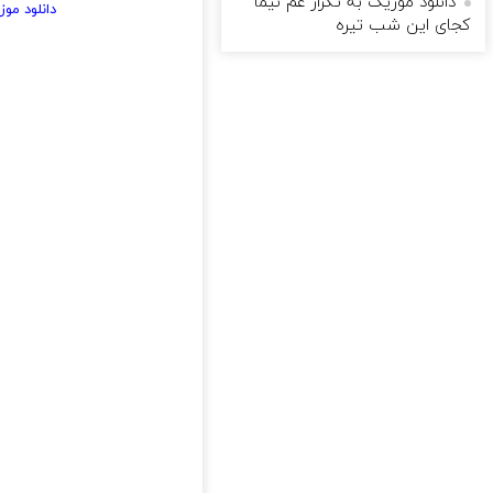
دانلود موزیک به تکرار غم نیما
دانلود مو
کجای این شب تیره