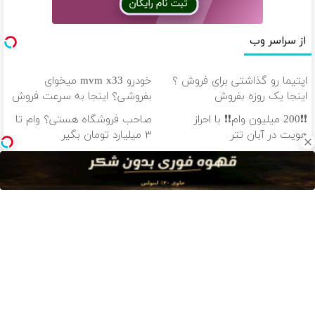
از سراسر وب
اپتیما رو گذاشتی برای فروش ؟
خودرو mvm x33 میخوای
اینجا یک روزه بفروش
بفروشی؟ اینجا به سرعت فروش
میره
❗❗200 میلیون وام❗❗ با احراز
صاحب فروشگاه هستی؟ وام تا
هویت در آبان تتر
۳ میلیارد تومان بگیر
❗❗200 میلیون وام❗❗ در آبان تتر
100 هزار تومن پاداش بگیر |
احراز هویت کن
ثبت نام کن
دانلود آهنگ با کیفیت اصلی
دانلود آهنگ با کیفیت 128