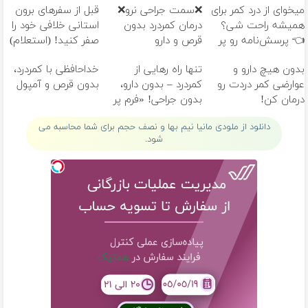
میخوای از درد کمر برای
❌سمت جراحی نرو❌
قبل از سفرهای برون
همیشه راحت شی؟
درمان کمردرد بدون
استانی خلافی خود را
👈 پرسش‌نامه رو پر
قرص و دارو
صفر کنید! (استعلام)
کن
بدون هیچ دارو و
تنها راه رهایی از
خداحافظی با کمردرد،
عوارضی کمر دردت رو
کمردرد – بدون دارو،
بدون قرص و آمپول
درمان کن!
بدون جراحی! «فرم پر
(پرسش‌نامه)
کن»
دانلود از ملودی مانیا نیم بها و نصف حجم برای شما محاسبه می
شود.