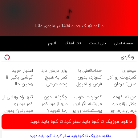
دانلود آهنگ جدید 1404 در ملودی مانیا
صفحه اصلی
پلی لیست
تک آهنگ
آلبوم
وبگردی
میخوای
خداحافظی با
برای درمان درد
اعتبار خرید
کمردردت رو "در
کمردرد، بدون
کمر به هیچ
گوشی بگیر 📱
منزل" درمان
قرص و آمپول
وجه جراحی
همین حالا
کنی؟ (◂فیلم +
نکنید! ◀
درخواست اعتبار
من نمیفهمم
کمردردت خوب
چگونه بدون
تنها راه رهایی از
◂پرسش‌نامه)
پرسش‌نامه رو پر
بده 🎯
وقتی زانو درد
می‌شه، اگر این
دارو از درد کمر
کمر درد رو
کن ▶
درمان داره، چرا
پرسشنامه رو پر
رها شوید؟
میدونی؟ بدون
دردش رو داری
کنی!!
(◂پرسش‌نامه رو
نیاز به دارو!
دانلود موزیک تا کجا باید سفر کرد تا کجا باید دوید
تحمل میکنی؟❗
پرکن)
(◂پرسش‌نامه)
دانلود موزیک تا کجا باید سفر کرد تا کجا باید دوید