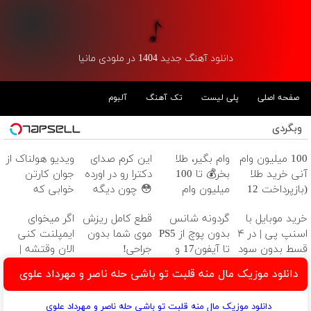
دانلود آهنگ جدید 1404 در ملودی مانیا
صفحه اصلی
پلی لیست
تک آهنگ
آلبوم
وبگردی
100 میلیون وام
وام بگیر، طلا
این کرم صدای
ویدیو هولناک از
آنی خرید طلا
بخر💰 تا 100
دکترا رو در اورده
جوان کارتن
(بازپرداخت 12
میلیون وام
😳 چون دیگه
خوابی که
ماهه)
فوری بدون
نیازی نداری
میلیاردر شد.
خرید موبایل با
گردونه شانس
قطع کامل ریزش
اگر میخوای
ضامن
بوتاکس کنی!!!
آموزش رایگان
اسنپ پی | در ۴
بدون پوچ از PS5
موی شما بدون
ایمپلنت کنی
قسط بدون سود
تا آیفون17 و
جراحی!
الان وقتشه |
و کارمزد!
بیت کوین 🔥
شامپوجلبک
فقط با ۲۵
دانلود موزیک مال منه قلبت تو باشی حله ناصر و مهرداد علوی
تضمین کیفیت
میلیون تومان!!!
دانلود موزیک مال منه قلبت تو باشی حله ناصر و مهرداد علوی