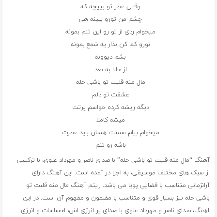
وقتی عطر تو بپیچه که
چشم من تورو ببینه هی
میخوام ردی از تو رو این تنم بمونه
نورو کم کن بذار یه شمع بمونه
بشم دیوونه
از حالا به بعد
مال منه قلبت تو باشی حله
عشقت تو دلم
دیگه ریشه کرده حواسم پرتت
میشه کاملا
میخوام بیام سمتت همش باید عطرت
باشه رو تنم
آهنگ “مال منه قلبت تو باشی حله” با صدای ناصر و مهرداد علوی، با ترکیبی
از سبک های مختلف موسیقی، به اجرا در آمده است. این آهنگ دارای
آرانژمانی متناسب با فضایی پویا می باشد. ریتم آهنگ مال منه قلبت تو
باشی حله نیز بسیار قوی و متناسب با مضمون و مفهوم آن است. در این
آهنگ، صدای ناصر و مهرداد علوی با صدای پر انرژی اش، احساسات و انرژی