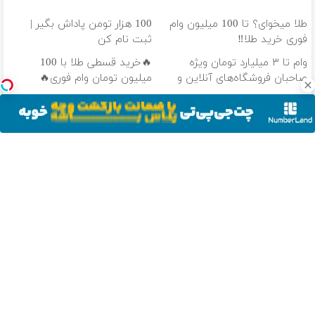
طلا میخوای؟ تا 100 میلیون وام
100 هزار تومن پاداش بگیر |
فوری خرید طلا‼️
ثبت نام کن
وام تا ۳ میلیارد تومان ویژه
🔥خرید قسطی طلا با 100
صاحبان فروشگاه‌های آنلاین و
میلیون تومان وام فوری🔥
حضوری
داری از نوسان بازار جا میمونی!!!!
طلا قسطی تا سقف 100 میلیون
وام بگیر، طلا بخر💰
تومان💰
دانلود آهنگ با کیفیت اصلی
دانلود آهنگ با کیفیت 128
از سراسر وب
پایان دغدغه
ویدیو هولناک از
به بزرگترین
خلافی خودروتو