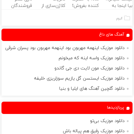
بیا اینجا به
کننده بفروش!
کلاژن‌سازی از
فروشندگان
قیمت
بدون پاسخ به
داخل پوست با
دیجی پی شو 3
بفروش*فقط
یک تماس
24ماه ماندگاری
میلیارد وام بگیر
آلبوم
خریدار واقعی*
✅ جوان شو
آهنگ های داغ
دانلود موزیک اینهمه مهربون بود اینهمه مهربون بود پسران شرقی
دانلود موزیک واسه اینه که میخونم
دانلود موزیک مون لایت دی جی گاندو
دانلود موزیک ایستسن گل یازیم سوزلریزی خلیفه
دانلود گلچین آهنگ های ایلیا و بنیا
پربازدیدها
دانلود موزیک بی‌تو
دانلود موزیک رفیق هم پیاله باش