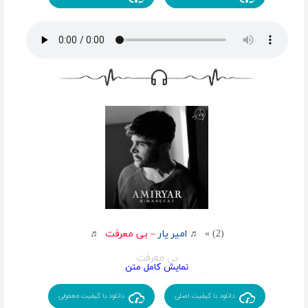
همه خنده هام دکوره
کی تو میخوای برگردی خونه
یادم میره من هر چی بوده
تو تنها دردی که میتونه
منو آروم کنه
زدی جاده خاکی
بگو رفتی با کی تو یه شبه
جای من کی می خواد
عطرشو جا بذاره روی تنت
حیف چقدر خاطره داریم
دیگه به هم راهی نداریم
وقتی هر دوتامون سواره
دو تا قطار اشتباهیم
(2) » ♬
امیر یار
–
بی معرفت
♬
بی معرفت
تو بهترین اشتباهم شدی
تو رفیق نیمه راهم شدی
دانلود با کیفیت اصلی
دانلود با کیفیت معمولی