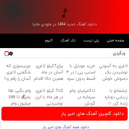
دانلود آهنگ جدید 1404 در ملودی مانیا
صفحه اصلی
پلی لیست
تک آهنگ
آلبوم
وبگردی
لاغری به آسونیِ
خرید موبایل با
برای7کیلو لاغری
چربیسوزی که
نوشیدن یک
اسنپ پی | در ۴
آسان در ماه
شگفتی لاغری
دمنوش خوش
قسط بدون سود
همین حالا اقدام
آسان را رقم زد!
طعم
و کارمزد!
کن!سفارش با
چشماتو با
تا 3میلیارد وام
5تا7 کیلو لاغری
وام بگیر، طلا
قیمت قدیم
زیبایی دوباره
سرمایه در
در هر ماه با این
بخر💰 تا 100
زنده کن ✨
گردش
نوشیدنی
میلیون وام
بلفاروپلاستی،
فروشندگان =>
گیاهی❗ سفارش
فوری بدون
دانلود گلچین آهنگ های امیر یار
راهی برای
فروشگاهت رو
با نصف قیمت
ضامن
جوان‌تر شدن
ثبت کن
🔥
دانلود همه آهنگ های امیر یار