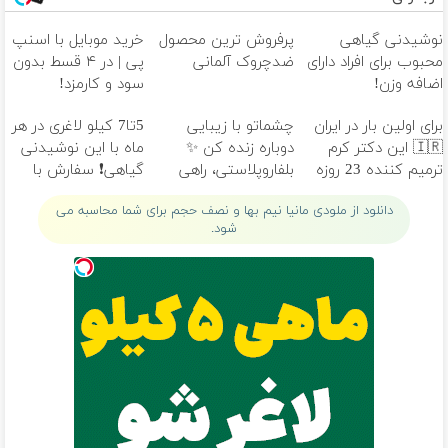
نوشیدنی گیاهی
پرفروش ترین محصول
خرید موبایل با اسنپ
محبوب برای افراد دارای
ضدچروک آلمانی
پی | در ۴ قسط بدون
اضافه وزن!
سود و کارمزد!
60%تخفیف
برای اولین بار در ایران
چشماتو با زیبایی
5تا7 کیلو لاغری در هر
🇮🇷 این دکتر کرم
دوباره زنده کن ✨
ماه با این نوشیدنی
ترمیم کننده 23 روزه
بلفاروپلاستی، راهی
گیاهی❗ سفارش با
ساخت!
برای جوان‌تر شدن
نصف قیمت🔥
دانلود از ملودی مانیا نیم بها و نصف حجم برای شما محاسبه می
شود.