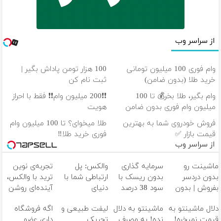
از سراسر وب
وام فوری 100 میلیون تومانی
100 هزار تومن پاداش بگیر |
خرید طلا (بدون ضامن)
ثبت نام کن
وام بگیر، طلا بخر💰 تا 100
❗❗200 میلیون وام❗❗ فقط با احراز
میلیون وام فوری بدون ضامن
هویت
فروش خودروی شما به بهترین
طلا میخوای؟ تا 100 میلیون وام
قیمت بازار ✅
فوری خرید طلا‼️
از سراسر وب
ماشینت رو
سرمایه گذاری
والکس: پل
تجربه‌ی نوین
بدون دردسر
بدون ریسک با
ارتباطی شما با
ترید با والکس،
بفروش | بدون
سود 38 درصد
دنیای
آینده‌ای روشن
کمسیون 😍
سالانه📈
سرمایه‌گذاری
در انتظار
دلال ماشینتو به
ماشینتو به دلال
لیفت طبیعی و
اگه فروشگاه
دیجیتال
شماست
قیمت نمیخره!
نده! به مصرف
تحریک
داری عضو