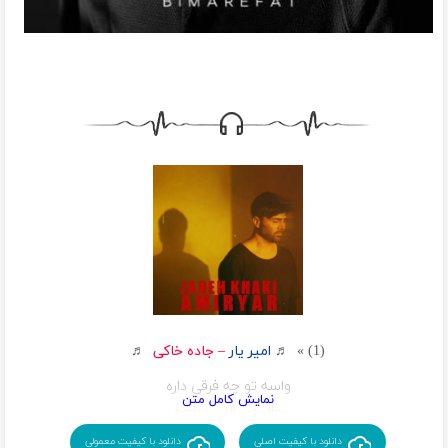
(1) » ♬
امیر یار
–
جاده خاکی
♬
واسه تو چه فرقی داره
حال من الان چطوره
نداره روح تن من
دانلود با کیفیت اصلی
دانلود با کیفیت معمولی