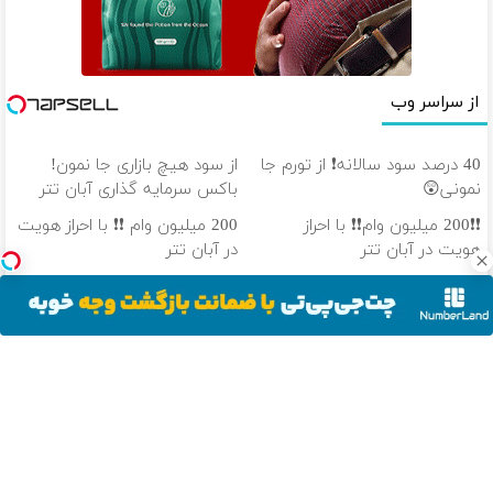
از سراسر وب
40 درصد سود سالانه❗ از تورم جا
از سود هیچ بازاری جا نمون!
نمونی😲
باکس سرمایه گذاری آبان تتر
❗❗200 میلیون وام❗❗ با احراز
200 میلیون وام ❗❗ با احراز هویت
هویت در آبان تتر
در آبان تتر
هر کوینی که بخوای تو آبان تتر
100 هزار تومن پاداش بگیر |
هست! احراز هویت کن
ثبت نام کن
دانلود آهنگ با کیفیت اصلی
دانلود آهنگ با کیفیت 128