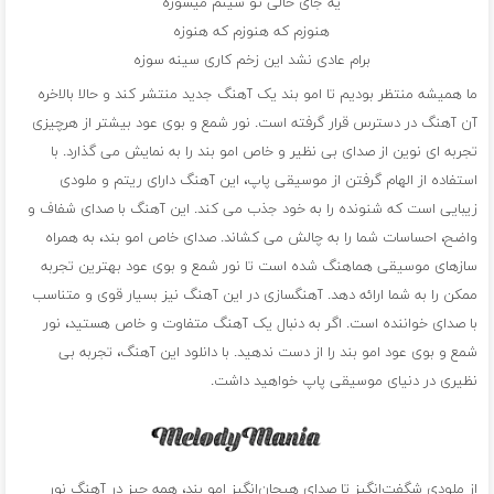
یه جای خالی تو سینم میسوزه
هنوزم که هنوزم که هنوزه
برام عادی نشد این زخم کاری سینه سوزه
ما همیشه منتظر بودیم تا امو بند یک آهنگ جدید منتشر کند و حالا بالاخره
آن آهنگ در دسترس قرار گرفته است. نور شمع و بوی عود بیشتر از هرچیزی
تجربه ای نوین از صدای بی نظیر و خاص امو بند را به نمایش می گذارد. با
استفاده از الهام گرفتن از موسیقی پاپ، این آهنگ دارای ریتم و ملودی
زیبایی است که شنونده را به خود جذب می کند. این آهنگ با صدای شفاف و
واضح، احساسات شما را به چالش می کشاند. صدای خاص امو بند، به همراه
سازهای موسیقی هماهنگ شده است تا نور شمع و بوی عود بهترین تجربه
ممکن را به شما ارائه دهد. آهنگسازی در این آهنگ نیز بسیار قوی و متناسب
با صدای خواننده است. اگر به دنبال یک آهنگ متفاوت و خاص هستید، نور
شمع و بوی عود امو بند را از دست ندهید. با دانلود این آهنگ، تجربه بی
نظیری در دنیای موسیقی پاپ خواهید داشت.
از ملودی شگفت‌انگیز تا صدای هیجان‌انگیز امو بند، همه چیز در آهنگ نور