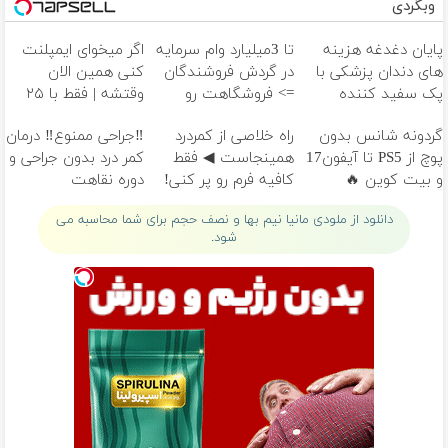
وبگردی
پایان دغدغه هزینه
تا 3میلیارد وام سرمایه
اگر میخوای ایمپلنت
های دندان پزشکی با
در گردش فروشندگان
کنی همین الان
پک سفید کننده
=> فروشگاهت رو
وقتشه | فقط با ۲۵
خانگی
ثبت کن
میلیون تومان!!!
گردونه شانس بدون
‌راه خلاصی از کمردرد
‼️جراحی ممنوع‼️ درمان
پوچ از PS5 تا آیفون17
همینجاست ◀ فقط
کمر درد بدون جراحی و
و بیت کوین 🔥
کافیه فرم رو پر کنی!
دوره نقاهت
دانلود از ملودی مانیا نیم بها و نصف حجم برای شما محاسبه می
شود.