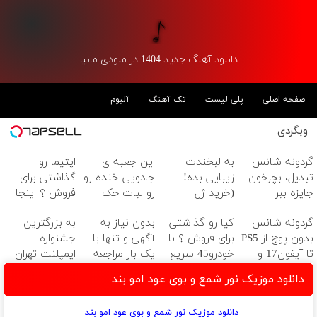
دانلود آهنگ جدید 1404 در ملودی مانیا
صفحه اصلی
پلی لیست
تک آهنگ
آلبوم
وبگردی
گردونه شانس
به لبخندت
این جعبه ی
اپتیما رو
تبدیل، بچرخون
زیبایی بده!
جادویی خنده رو
گذاشتی برای
جایزه ببر
(خرید ژل
رو لبات حک
فروش ؟ اینجا
سفیدکننده
میکنه
یک روزه بفروش
گردونه شانس
کیا رو گذاشتی
بدون نیاز به
به بزرگترین
دندان
خرید40%تخفیف
بدون پوچ از PS5
برای فروش ؟ با
آگهی و تنها با
جشنواره
با40%تخفیف)
تا آیفون17 و
خودرو45 سریع
یک بار مراجعه
ایمپلنت تهران
بیت کوین 🔥
بفروش
فروخته شد
خوش اومدید! |
دانلود موزیک نور شمع و بوی عود امو بند
فقط ۲۵ میلیون
!
دانلود موزیک نور شمع و بوی عود امو بند