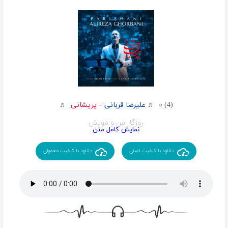
بیا پر از امیده هنوز این دل خسته
هنوزم پای چشمات پای عشقت نشسته
بیا سکوت لب هات هنوز حرمت خونست
پرنده ی دل من هنوز بی آشیونست
بیا پر از امیده هنوز این دل خسته
هنوزم پای چشمات پای عشقت نشسته
(4) » ♬
علیرضا قربانی
–
پریشانی
♬
روزگار من و مویش
به پریشانی رفت
یک شب آرام رسید
دانلود با کیفیت اصلی
دانلود با کیفیت معمولی
یک شب بارانی رفت
یک شب آمد من مجنون به جنون افتادم
دل دیوانه ی خود را به نگاهش دادم
روزگار من و مویش به پریشانی رفت
چشم بستم دل مجنون پی لیلا برگشت
چشم بستم که دلم سمت تماشا برگشت