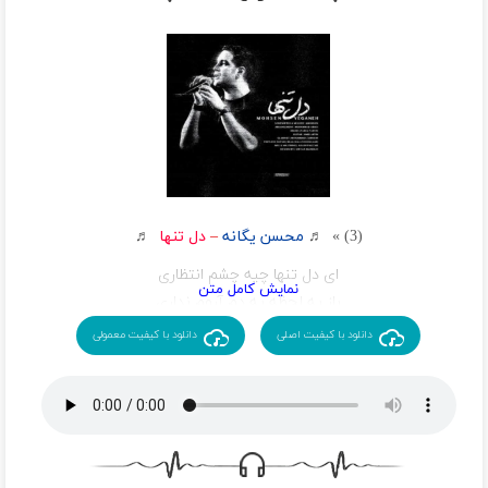
(3) » ♬
محسن یگانه
–
دل تنها
♬
ای دل تنها چیه چشم انتظاری
باز یه لحظه یه دم آروم نداری
مثل زمستون تو حسرت بهاری
دانلود با کیفیت اصلی
دانلود با کیفیت معمولی
باز عشقت خیمه زد رو خونم
باز یادت آتیش زد به آشیونم
با یادت باید تنها بمونم
بیا سکوت لب هات هنوز حرمت خونست
پرنده ی دل من هنوز بی آشیونست