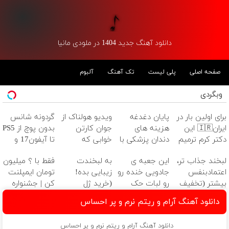
دانلود آهنگ جدید 1404 در ملودی مانیا
صفحه اصلی
پلی لیست
تک آهنگ
آلبوم
وبگردی
برای اولین بار در
پایان دغدغه
ویدیو هولناک از
گردونه شانس
ایران🇮🇷 این
هزینه های
جوان کارتن
بدون پوچ از PS5
دکتر کرم ترمیم
دندان پزشکی با
خوابی که
تا آیفون17 و
کننده 23 روزه
پک سفید
میلیاردر شد.
بیت کوین 🔥
لبخند جذاب تر،
این جعبه ی
به لبخندت
فقط با ؟ میلیون
ساخت!
کننده خانگی
آموزش رایگان
اعتمادبنفس
جادویی خنده رو
زیبایی بده!
تومان ایمپلنت
بیشتر (تخفیف
رو لبات حک
(خرید ژل
کن | جشنواره
تا امشب)
میکنه
سفیدکننده
تموم نشه !!!
دانلود آهنگ آرام و ریتم نرم و پر احساس
خرید40%تخفیف
دندان
با40%تخفیف)
دانلود آهنگ آرام و ریتم نرم و پر احساس