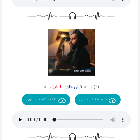
دیدی همه آرزوهامون چی شد
تا ابد عشق تو راز تو سینم
قول میدم نپرسم حالتو دیگم
میدونی چند شب خوابتو دیدم کجایی
حتما اون دیگه حس بهت داره
دنیا تورو بهم بدهکاره
کجایی که این دل گرفتاره
به دل جاده بزن هرچی که شد پای خودم
دفتر خاطرهامونو نذار پاره کنن
اگه نفس میکشم واسه یه بار دیدنته
ما که میرسیم به هم بگو واسه چی غمت
(2) » ♬
آرش خان
–
لالایی
♬
دانلود با کیفیت اصلی
دانلود با کیفیت معمولی