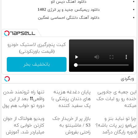
دانلود آهنگ دیس لاو
دانلود ریمیکس جدید و پر انرژی 1402
دانلود آهنگ دلتنگی احساسی غمگین
کیت پنچرگیری لاستیک خودرو
(قیمت باورنکردنی)
باتخفیف بخر
وبگردی
این جعبه ی جادویی
پایان دغدغه هزینه
تنها راه ثروتمند شدن
خنده رو رو لبات حک
های دندان پزشکی با
واقعی❗❗ بعد از این
میکنه
پک سفید کننده
دوره تو خواب هم پول
خرید40%تخفیف
خانگی
در بیار😍
چرا تو نباید بنز و
بازار پر از خریدار جک
ویدیو هولناک از جوان
بی‌ام‌و زیر پات باشه؟
S3 / ماشینتو به
کارتن خوابی که
(دوره رایگان درآمد
راحتی بفروش
میلیاردر شد. آموزش