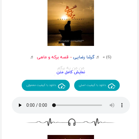
میرم تو‌خودم هرجا که میشه حرفت
برگرد حالاشم پشتمون خیلی حرفه
(6) » ♬
گرشا رضایی
–
قصه برکه و ماهی
♬
من من یه برکم
وسط قلب یه بیشه
هیشکی سالی
دانلود با کیفیت اصلی
دانلود با کیفیت معمولی
یه بارم از اینجا رد نمیشه
تو از دل دریای شور از یه جای دور دور
اومدی خوش اومدی ماهی خسته
تو وقتی رد شدی از این برکه ی تنها
من آرزوم شد برسم یه روزی دریا
باز واسه ی دیدن تو واسه رسیدن به تو
اومدم بگذرم از این در بسته