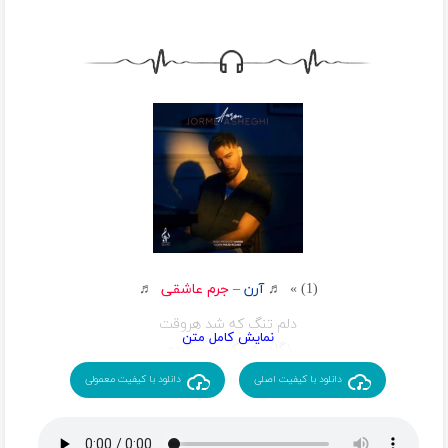
(1) » ♬
آرن
–
جرم عاشقی
♬
دلم تنگ که شد هروقت
نگاه به عکسمون کردم
ببین زخمیه قلبم بی تو
دانلود با کیفیت اصلی
دانلود با کیفیت معمولی
مگه جرم عاشقی کردن
که زدن بالمو کندن