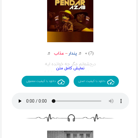
ماهی ماهی ماهی شدم امشب راهی
کجای دریارو بگردم
ماهی ماهی ماهی هی میکشم آهی
چرا هنوز پیدات نکردم
با او این برکه ی تشنه مثل اقیانوس عشقه
کسی از عشق من و تو ننوشته
حق داره هرکی به حال این روزای من بخنده
(7) » ♬
پندار
–
عذاب
♬
مگه یه برکه به ماهی دل میبنده
درچشمانم مگر چه خوانده ایه
ماهی ماهی ماهی شدم امشب راهی
من را از خود چنین تو رانده ایه
کجای دریارو بگردم
پای این عشق چرا نمانده ایه
دانلود با کیفیت اصلی
دانلود با کیفیت معمولی
ماهی ماهی ماهی هی میکشم آهی
سنگ است آخر مگر درون تو
چرا هنوز پیدات نکردم
ویرانم من گلم بدون تو
درگیرم با تب جنون تو
در اوج عذابم ببین چه کرده ایه
خرابم خرابم ببین چه کرده ایه
بیا تو به خوابم ببین چه کرده ایه