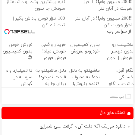
❗❗200 میلیون وام❗❗ با احراز
نقره بیشترین رشد رو داشته! از
هویت در آبان تتر
سودش جا نمون
❗❗200 میلیون وام❗❗ در آبان تتر
100 هزار تومن پاداش بگیر |
احراز هویت کن
ثبت نام کن
از سراسر وب
ماشینت رو
بدون کمیسیون
خریدار واقعی
فروش خودرو
بدون دردسر
خودروتو بفروش
خودش میاد!
بدون کمیسیون
بفروش | بدون
فروش فوری
😍
کمسیون 😍
ماشین در همراه
نگاهِ قبل،
ماشینتو به دلال
دلال ماشینتو به
تا 3میلیارد وام
مکانیک
خستگی
نده! به مصرف
قیمت نمیخره!
سرمایه در
داشت... نگاهِ
کننده بفروش!
بیا اینجا به
گردش
بعد، انرژی داره
بدون پاسخ به
قیمت
فروشندگان =>
🌸 بلفا با 25%
یک تماس
بفروش*فقط
فروشگاهت رو
پلی لیست
تخفیف
خریدار واقعی*
ثبت کن
آهنگ های داغ
دانلود موزیک اگه دلت آروم گرفت علی شیرازی