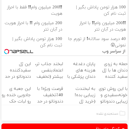
100 هزار تومن پاداش بگیر |
❗❗200 میلیون وام❗❗ فقط با احراز
ثبت نام کن
هویت
❗❗200 میلیون وام❗❗ با احراز
200 میلیون وام ❗❗ با احراز هویت
هویت در آبان تتر
در آبان تتر
40 درصد سود سالانه❗ از تورم جا
100 هزار تومن پاداش بگیر |
نمونی😲
ثبت نام کن
از سراسر وب
حمله به زردی
پایان دغدغه
لبخند جذاب تر،
این ژل
دندان ها با ژل
هزینه های
اعتمادبنفس
سفیدکننده
سفید کننده
دندان پزشکی با
بیشتر (تخفیف
دندوناتو در حد
دندان!
پک سفید
تا امشب)
لمینت سفید
با این روش توی
به لبخندت
فرصت ویژه! با
این جعبه ی
خرید40%تخفیف
کننده خانگی
میکنه
خونه،سفیدی و
زیبایی بده!
40٪تخفیف
جادویی خنده رو
(40%تخفیف)
زیبایی دندوناتو
(خرید ژل
دندوناتو در حد
رو لبات حک
برگردون
سفیدکننده
کامپوزیت
میکنه
(40%off)
دندان
سفید کن
خرید40%تخفیف
دسته‌بندی نشده
با40%تخفیف)