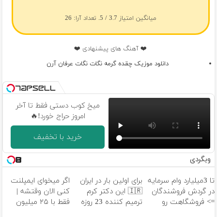
میانگین امتیاز
3.7
/ 5. تعداد آرا:
26
❤️ آهنگ های پیشنهادی ❤️
دانلود موزیک چقده گرمه نگات نگات عرفان آرن
میخ کوب دستی فقط تا آخر
امروز حراج خورد!🔥
خرید با تخفیف
وبگردی
تا 3میلیارد وام سرمایه
برای اولین بار در ایران
اگر میخوای ایمپلنت
در گردش فروشندگان
🇮🇷 این دکتر کرم
کنی الان وقتشه |
=> فروشگاهت رو
ترمیم کننده 23 روزه
فقط با ۲۵ میلیون
ثبت کن
ساخت!
تومان!!!