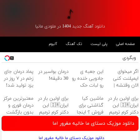
دانلود آهنگ جدید 1404 در ملودی مانیا
صفحه اصلی
پلی لیست
تک آهنگ
آلبوم
وبگردی
اگر میخوای
این جعبه ی
درمان بواسیر در
پماد درمان جای
ایمپلنت کنی
جادویی خنده رو
30 دقیقه!
زخم در ۷ روز در
الان وقتشه |
رو لبات حک
یزد تولید شد!
فقط با ۲۵
میکنه
(مشاوره بگیرید)
برای اولین بار در
ماشین کیا
برای اولین بار در
معتبرترین مرکز
میلیون تومان!!!
خرید40%تخفیف
ایران🇮🇷 این
گذاشتی برای
ایران🇮🇷 این
درمان فوری و
دکتر کرم ترمیم
فروش ؟ اینجا
دکتر کرم ترمیم
بدون بازگشت
کننده 23 روزه
سریع و راحت
کننده 23 روزه
واریس در ۳۰
دانلود موزیک دستای ما خالیه مغرور اما
ساخت!
بفروش
ساخت!
دقیقه
دانلود موزیک دستای ما خالیه مغرور اما