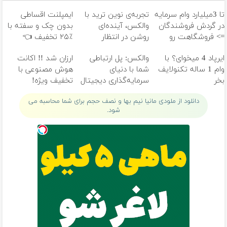
تا 3میلیارد وام سرمایه
تجربه‌ی نوین ترید با
ایمپلنت اقساطی
در گردش فروشندگان
والکس، آینده‌ای
بدون چک و سفته با
=> فروشگاهت رو
روشن در انتظار
٪۲۵ تخفیف 👈
ثبت کن
شماست
ویزیت رایگان توسط
ایرپاد 4 میخوای؟ با
والکس: پل ارتباطی
ارزان شد !! اکانت
متخصص
وام 1 ساله تکنولایف
شما با دنیای
هوش مصنوعی با
بخر
سرمایه‌گذاری دیجیتال
تخفیف ویژه!
دانلود از ملودی مانیا نیم بها و نصف حجم برای شما محاسبه می
شود.