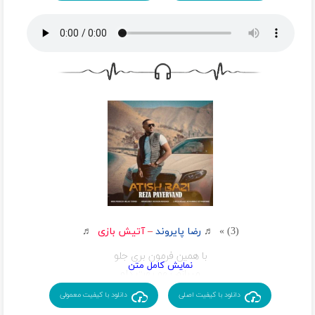
دل من اصلا به خندت انگار نمریسید زورش
اونیکه همه چیشو وسط میزاره برات منم منم منم
بچسبونش به دیوار دلوبهش بگو که دوست دارم منم
ته ته دلتنگایام تو میای
بگو هنوز مثل قبلا تو منو میخای
بزار بپیچه عطرت تو خونه من عادت کنم
دوست دارم همه جا من از تو حمایت کنم
(3) » ♬
رضا پایروند
–
آتیش بازی
♬
با همین فرمون بری جلو
میبازم یهو بهت دلو
با این دست فرمونی که داری
دانلود با کیفیت اصلی
دانلود با کیفیت معمولی
به کشتن میدی تهش منو