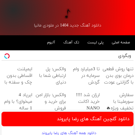
دانلود آهنگ جدید 1404 در ملودی مانیا
صفحه اصلی
پلی لیست
تک آهنگ
آلبوم
وبگردی
تنها روش قطعی
تا 3میلیارد وام
والکس: پل
ایمپلنت
درمان بوی بدن
سرمایه در
ارتباطی شما با
اقساطی بدون
با گارانتی عودت
گردش
دنیای
چک و سفته با
وجه‼️ همین
فروشندگان =>
سرمایه‌گذاری
٪۲۵ تخفیف 👈
سفارش
ارزان شد !!!!
والکس: بازار امن
ایرپاد 4
الان ببین
فروشگاهت رو
دیجیتال
ویزیت رایگان
سورملینا با
خرید اکانت
برای خرید و
میخوای؟ با وام
ثبت کن
توسط متخصص
تخفیف ویژه🔥
NANO
فروش
1 ساله
موجودی
BANANA با
دارایی‌های
تکنولایف بخر
دانلود گلچین آهنگ های رضا پایروند
محدود!!!!
تخفیف ویژه
دیجیتال
دانلود همه آهنگ های رضا پایروند