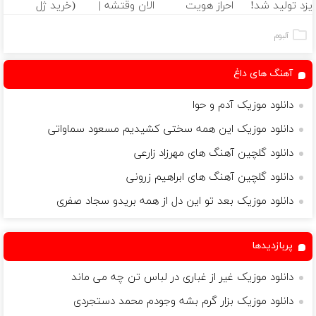
یزد تولید شد!
احراز هویت
الان وقتشه |
(خرید ژل
(مشاوره بگیرید)
فقط با ۲۵
سفیدکننده
میلیون تومان!!!
دندان
آلبوم
با40%تخفیف)
آهنگ های داغ
دانلود موزیک آدم و حوا
دانلود موزیک این همه سختی کشیدیم مسعود سماواتى
دانلود گلچین آهنگ های مهرزاد زارعی
دانلود گلچین آهنگ های ابراهیم زرونی
دانلود موزیک بعد تو این دل از همه بریدو سجاد صفری
پربازدیدها
دانلود موزیک غیر از غباری در لباس تن چه می ماند
دانلود موزیک بزار گرم بشه وجودم محمد دستجردی