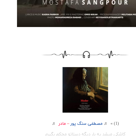
(1) » ♬
مصطفی سنگ پور
–
مادر
♬
کاشکی میشد یه بار دیگه دستاتو محکم بگیرم