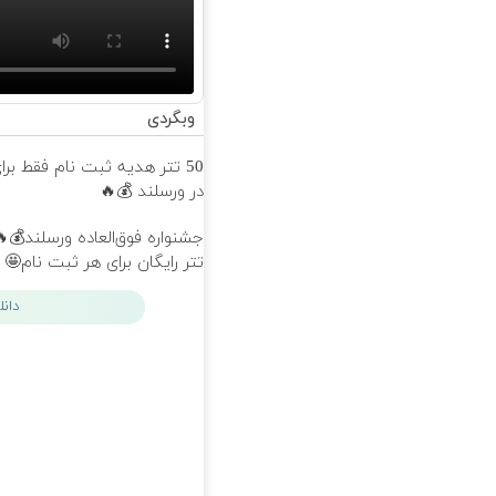
وبگردی
50 تتر هدیه ثبت نام فقط بر
در ورسلند 💰🔥
تتر رایگان برای هر ثبت نام🤩
دان