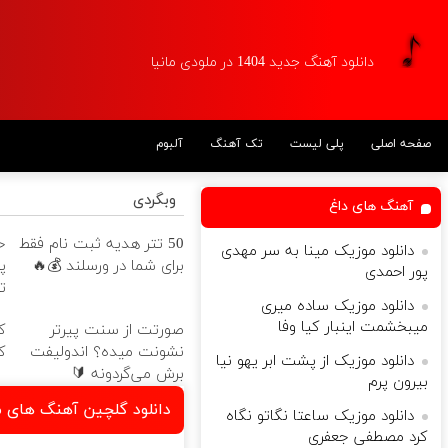
دانلود آهنگ جدید 1404 در ملودی مانیا
صفحه اصلی
پلی لیست
تک آهنگ
آلبوم
وبگردی
آهنگ های داغ
50 تتر هدیه ثبت نام فقط
دانلود موزیک مینا به سر مهدی
برای شما در ورسلند 💰🔥
پ
پور احمدی
ت
دانلود موزیک ساده میری
میبخشمت اینبار کیا وفا
صورتت از سنت پیرتر
ک
نشونت میده؟ اندولیفت
ک
دانلود موزیک از پشت ابر یهو نیا
برش می‌گردونه 🔰
بیرون پرم
دانلود گلچین آهنگ های
دانلود موزیک ساعتا نگاتو نگاه
کرد مصطفی جعفری