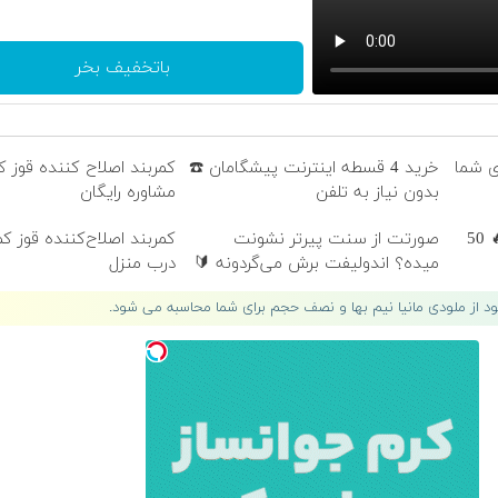
باتخفیف بخر
ای شما
خرید 4 قسطه اینترنت پیشگامان ☎️
کمربند اصلاح کننده قوز کم
بدون نیاز به تلفن
مشاوره رایگان
جشنواره فوق‌العاده ورسلند💰🔥 50
صورتت از سنت پیرتر نشونت
کمربند اصلاح‌کننده قوز کم
میده؟ اندولیفت برش می‌گردونه 🔰
درب منزل
لود از ملودی مانیا نیم بها و نصف حجم برای شما محاسبه می شود.