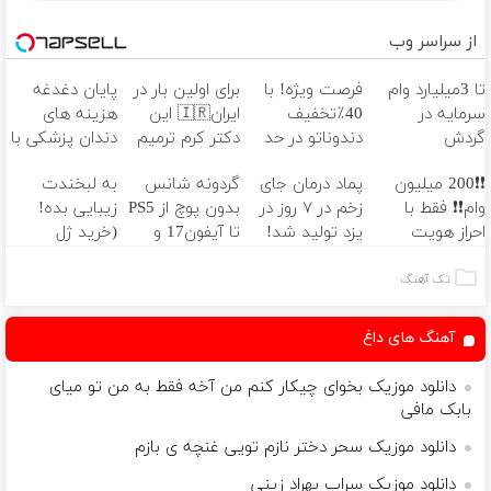
از سراسر وب
تا 3میلیارد وام
فرصت ویژه! با
برای اولین بار در
پایان دغدغه
سرمایه در
40٪تخفیف
ایران🇮🇷 این
هزینه های
گردش
دندوناتو در حد
دکتر کرم ترمیم
دندان پزشکی با
فروشندگان =>
کامپوزیت
کننده 23 روزه
پک سفید
❗❗200 میلیون
پماد درمان جای
گردونه شانس
به لبخندت
فروشگاهت رو
سفید کن
ساخت!
کننده خانگی
وام❗❗ فقط با
زخم در ۷ روز در
بدون پوچ از PS5
زیبایی بده!
ثبت کن
احراز هویت
یزد تولید شد!
تا آیفون17 و
(خرید ژل
(مشاوره بگیرید)
بیت کوین 🔥
سفیدکننده
دندان
تک آهنگ
با40%تخفیف)
آهنگ های داغ
دانلود موزیک بخوای چیکار کنم من آخه فقط به من تو میای
بابک مافی
دانلود موزیک سحر دختر نازم تویی غنچه ی بازم
دانلود موزیک سراب بهراد زینی