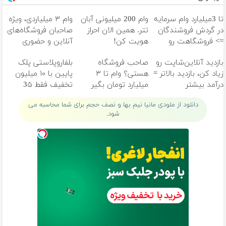
تا 3میلیارد وام سرمایه
وام 200 میلیونی آبان
وام ۳ میلیاردی، ویژه
در گردش فروشندگان
تتر. همین الان احراز
صاحبان فروشگاه‌های
=> فروشگاهت رو
هویت کن!
آنلاین و حضوری
ثبت کن
بازدید آنلاین‌شاپت رو
صاحب فروشگاه
بلفاروپلاستی پلک
زیاد کن، بازدید بالاتر =
هستی؟ وام تا ۳
پایین با ۱۰ میلیون
درآمد بیشتر
میلیارد تومان بگیر
تخفیف فقط 3۵
میلیون 👀
دانلود از ملودی مانیا نیم بها و نصف حجم برای شما محاسبه می
شود.