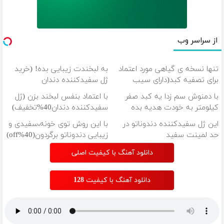
از سراسر وب
تنها نسخه ی گیاهی مورد اعتماد
به لبخندت زیبایی بده! (خرید
برای تصفیه کبد(دارای سیب
ژل سفیدکننده دندان
سلامت)
با40%تخفیف)
با دمنوش سم زدا یه کبد صفر
با اعتماد بنفس لبخند بزن (ژل
کیلومتر به خودت هدیه بده
سفیدکننده دندان40%تخفیف)
این ژل سفیدکننده دندوناتو در
با این روش توی خونه،سفیدی و
حد لمینت سفید
زیبایی دندوناتو برگردون(40%off)
میکنه(40%تخفیف)
دانلود آهنگ با کیفیت اصلی
دانلود آهنگ با کیفیت 128