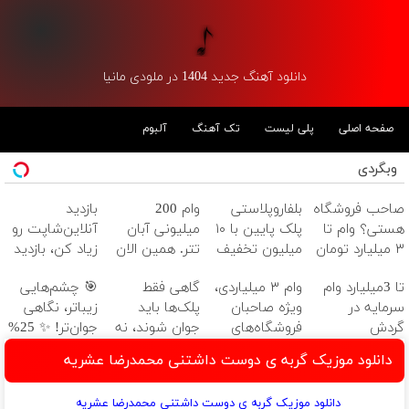
دانلود آهنگ جدید 1404 در ملودی مانیا
صفحه اصلی
پلی لیست
تک آهنگ
آلبوم
وبگردی
صاحب فروشگاه
بلفاروپلاستی
وام 200
بازدید
هستی؟ وام تا
پلک پایین با ۱۰
میلیونی آبان
آنلاین‌شاپت رو
۳ میلیارد تومان
میلیون تخفیف
تتر. همین الان
زیاد کن، بازدید
بگیر
فقط 3۵ میلیون
احراز هویت کن!
بالاتر = درآمد
تا 3میلیارد وام
وام ۳ میلیاردی،
گاهی فقط
🎯 چشم‌هایی
👀
بیشتر
سرمایه در
ویژه صاحبان
پلک‌ها باید
زیباتر، نگاهی
گردش
فروشگاه‌های
جوان شوند، نه
جوان‌تر! ✨ 25%
فروشندگان =>
آنلاین و حضوری
کل صورت🤍
تخفیف
دانلود موزیک گربه ی دوست داشتنی محمدرضا عشریه
فروشگاهت رو
نتیجه‌ای طبیعی
بلفاروپلاستی
ثبت کن
دانلود موزیک گربه ی دوست داشتنی محمدرضا عشریه