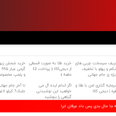
ریف سرسخت چربی های
خرید طلا به صورت قسطی
کم و پهلو با تخفیف
از دیجی‌کالا ( پرداخت 12
گرم
یژه ی جام جهانی
ماهه )
و پلمپ مخصو
رمایه گذاری امن با طلا و
اگر اندام ایده آل می
تا آخر جام جهانی
قره | دیجی کالا
خواهید این نوشیدنی
جلبک7 کیلو لاغر شو
گیاهی را بنوشید
 جا حال بدی پس داد عرفان ابرا