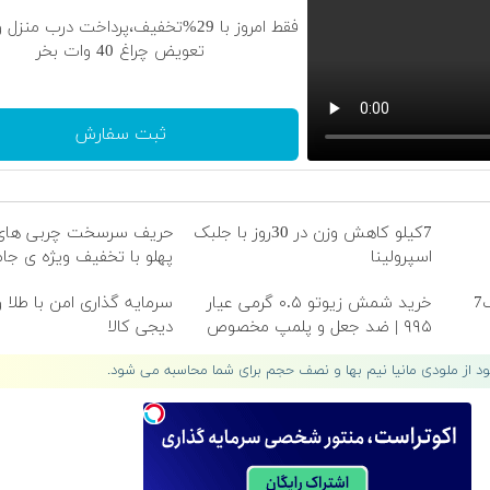
فقط امروز با 29%تخفیف،پرداخت درب منزل
تعویض چراغ 40 وات بخر
ثبت سفارش
7کیلو کاهش وزن در 30روز با جلبک
حریف سرسخت چربی های
اسپرولینا
پهلو با تخفیف ویژه ی جا
تا آخر جام جهانی با پودر جلبک7
خرید شمش زیوتو ۰.۵ گرمی عیار
سرمایه گذاری امن با طلا و 
۹۹۵ | ضد جعل و پلمپ مخصوص
دیجی کالا
لود از ملودی مانیا نیم بها و نصف حجم برای شما محاسبه می شود.