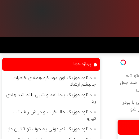
پربازدیدها
خرید شمش زیوتو ۰.۵
دانلود موزیک اون دود کرد همه ی خاطرات
ی عیار ۹۹۵ | ضد جعل
جالبشم ارشاد
ص
دانلود موزیک یلدا آمد و شبی بلند شد هادی
راد
 با پودر
دانلود موزیک حالا خراب و در ش ر ف تب
تیارو
دانلود موزیک نمیدونی یه حرف تو آبتین دابا