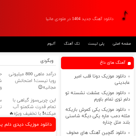
دانلود آهنگ جدید 1404 در ملودی مانیا
صفحه اصلی
پلی لیست
تک آهنگ
آلبوم
وبگردی
آهنگ های داغ
درآمد ماهی 800 میلیونی
ح
دانلود موزیک دوتا قلب امیر
رویا نیست! امتحانش
ش
عابدینی
مجانیه😉
و
دانلود موزیک عشقت نشسته تو
دلم توی تمام باورم
این چربی‌سوز گیاهی با
س
تمام قدرت شکمتو آب
ن
دانلود موزیک یکی کمرش باریکه
میکنه❗ با تخفیف ویژه🔥
مثله دمب ماره یکی دیگه شاستی
بلند مثل چناره
دانلود موزیک دیدی دلم یه
دانلود گلچین آهنگ های مخوف