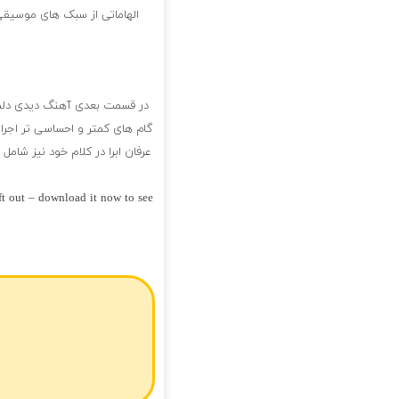
الهاماتی از سبک های موسیقی 
در قسمت بعدی آهنگ دیدی دلم ی
گام های کمتر و احساسی تر اجر
عرفان ابرا در کلام خود نیز شا
eft out – download it now to see
فول آلبوم عرفان ابرا