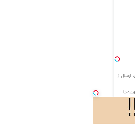
ارسال از
 از همه‌جا
 با