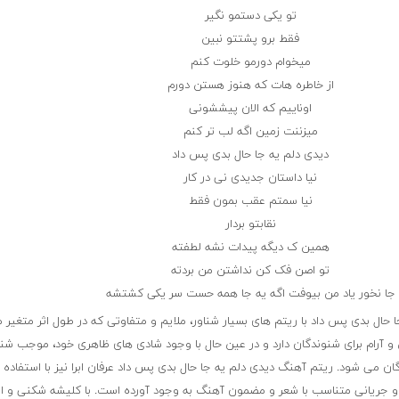
تو یکی دستمو نگیر
فقط برو پشتتو نبین
میخوام دورمو خلوت کنم
از خاطره هات که هنوز هستن دورم
اوناییم که الان پیششونی
میزننت زمین اگه لب تر کنم
دیدی دلم یه جا حال بدی پس داد
نیا داستان جدیدی نی در کار
نیا سمتم عقب بمون فقط
نقابتو بردار
همین ک دیگه پیدات نشه لطفته
تو اصن فک کن نداشتن من بردته
جا نخور یاد من بیوفت اگه یه جا همه حست سر یکی کشتشه
ا حال بدی پس داد با ریتم های بسیار شناور، ملایم و متفاوتی که در طول اثر متغیر 
و آرام برای شنوندگان دارد و در عین حال با وجود شادی های ظاهری خود، موجب ش
 می شود. ریتم آهنگ دیدی دلم یه جا حال بدی پس داد عرفان ابرا نیز با استفاده ا
و جریانی متناسب با شعر و مضمون آهنگ به وجود آورده است. با کلیشه شکنی و اس