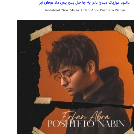
دانلود موزیک دیدی دلم یه جا حال بدی پس داد عرفان ابرا
Download New Music Erfan Abra Poshteto Nabin