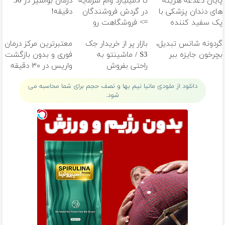
پایان دغدغه هزینه
تا 3میلیارد وام سرمایه
درمان بواسیر در 30
های دندان پزشکی با
در گردش فروشندگان
دقیقه!
پک سفید کننده
=> فروشگاهت رو
خانگی
ثبت کن
گردونه شانس تبدیل،
بازار پر از خریدار جک
معتبرترین مرکز درمان
بچرخون جایزه ببر
S3 / ماشینتو به
فوری و بدون بازگشت
راحتی بفروش
واریس در ۳۰ دقیقه
دانلود از ملودی مانیا نیم بها و نصف حجم برای شما محاسبه می
شود.