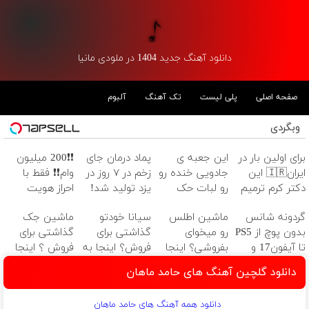
دانلود آهنگ جدید 1404 در ملودی مانیا
صفحه اصلی
پلی لیست
تک آهنگ
آلبوم
وبگردی
برای اولین بار در
این جعبه ی
پماد درمان جای
❗❗200 میلیون
ایران🇮🇷 این
جادویی خنده رو
زخم در ۷ روز در
وام❗❗ فقط با
دکتر کرم ترمیم
رو لبات حک
یزد تولید شد!
احراز هویت
کننده 23 روزه
میکنه
(مشاوره بگیرید)
گردونه شانس
ماشین اطلس
سیانا خودتو
ماشین جک
ساخت!
خرید40%تخفیف
بدون پوچ از PS5
رو میخوای
گذاشتی برای
گذاشتی برای
تا آیفون17 و
بفروشی؟ اینجا
فروش؟ اینجا به
فروش ؟ اینجا
بیت کوین 🔥
بدون آگهی و در
راحتی بفروش
سریع و راحت
دانلود گلچین آهنگ های حامد ماهان
چند ساعت
بفروش
بفروشش
دانلود همه آهنگ های حامد ماهان