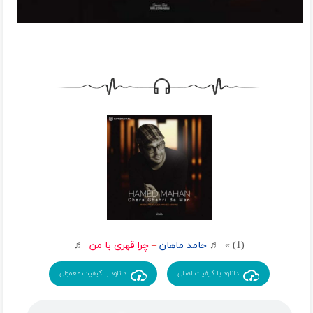
(1) » ♬
حامد ماهان
–
چرا قهری با من
♬
دانلود با کیفیت اصلی
دانلود با کیفیت معمولی