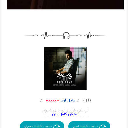
(1) » ♬
عادل آرما
–
پدیده
♬
تو یکی فرق داری با همه برام
تو کنار من باشی روشنه شبام
معنیه زندگی میده نفسات
دانلود با کیفیت اصلی
دانلود با کیفیت معمولی