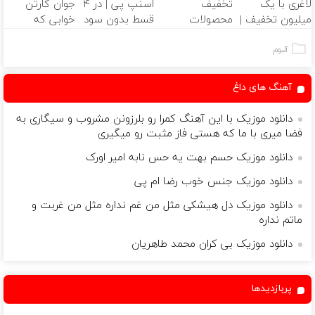
لاغری با یک
تخفیف
اسنپ پی | در ۴
جوان کارتن
میلیون تخفیف |
محصولات
قسط بدون سود
خوابی که
ارسال از داروخانه
لاغری؛ یک قدم
و کارمزد!
میلیاردر شد.
های معتبر
نزدیک‌تر به
آموزش رایگان
آلبوم
شروع کاهش
وزن
آهنگ های داغ
دانلود موزیک با این آهنگ کمرا رو بلرزونن مشروب و سیگاری به
فضا میری با ما که هستی فاز مثبت رو میگیری
دانلود موزیک حسم بهت یه حس نابه امیر اورک
دانلود موزیک جنس خوب رضا ام پی
دانلود موزیک دل هیشکی مثل من غم نداره مثل من غربت و
ماتم نداره
دانلود موزیک بی کران محمد طاهریان
پربازدیدها