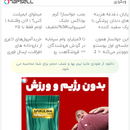
وبگردی
پایان دغدغه هزینه
بمب جوانساز! کرم
میخوای ایمپلنت
های دندان پزشکی با
بوتاکس جلبک
کنی؟ | الان وقتشه |
پک سفید کننده
اسپیرولینا50%تخفیف
اونم فقط با ۲۵
خانگی
میلیون تومان!!!
این جوانساز همون
تا 3میلیارد وام سرمایه
خریدآمپول‌های لاغری
جلسه‌ی اول پوستتو
در گردش فروشندگان
از داروخانه های
جوونتر می‌کنه ✨ 2
=> فروشگاهت رو
اطرافت، ارسال فوری
سال ماندگاری داره
ثبت کن
همراه با پک یخ!
دانلود از ملودی مانیا نیم بها و نصف حجم برای شما محاسبه می
شود.