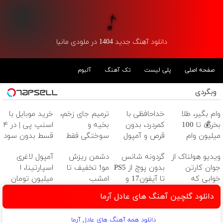
دانلود آهنگ جدید 1404 در ملودی مانیا
صفحه اصلی
پلی لیست
تک آهنگ
آلبوم
وبگردی
وام بگیر، طلا
خداحافظی با
ترمیم جای زخم،
خرید موبایل با
بخر💰 تا 100
کمردرد، بدون
بخیه و
اسنپ پی | در ۴
میلیون وام
قرص و آمپول
سوختگی فقط
قسط بدون سود
فوری بدون
در 3 هفته!!😍
و کارمزد!
ویدیو هولناک از
گردونه شانس
دشمن ریزش
آمپول لاغری
ضامن
جوان کارتن
بدون پوچ از PS5
مو! تخفیف تا
اسپارتینا، ا
خوابی که
تا آیفون17 و
امشب
میلیون تومان
میلیاردر شد.
بیت کوین 🔥
ارزان‌تر از همه‌جا!
دانلود گلچین آهنگ های عادل آرما
آموزش رایگان
دانلود همه آهنگ های عادل آرما