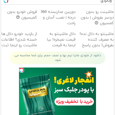
وبگردی
ماشینت رو بدون
دوربین مداربسته 360
فروش خودرو بدون
دردسر بفروش | بدون
درجه | نصب آسان و
کمیسیون 😍
کمسیون 😍
راحت
ماشینتو به دلال نده!
دلال ماشینتو به
از بازدید خودرو دلال ها
به مصرف کننده
قیمت نمیخره! بیا
خسته شدی؟ اطلاعات
بفروش! بدون پاسخ
اینجا به قیمت
ماشینت رو اینجا ثبت
به یک تماس
بفروش*فقط خریدار
کن
دانلود از ملودی مانیا نیم بها و نصف حجم برای شما محاسبه می
واقعی*
شود.