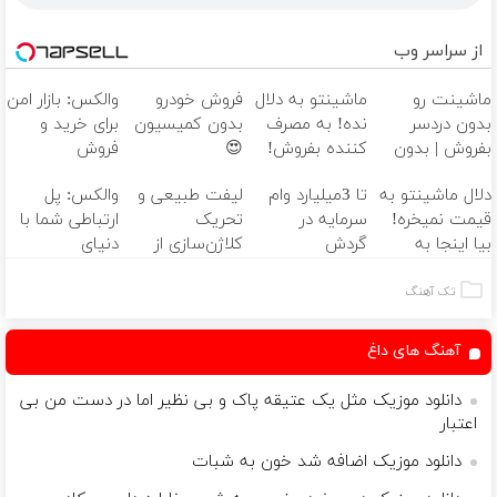
از سراسر وب
ماشینت رو
ماشینتو به دلال
فروش خودرو
والکس: بازار امن
بدون دردسر
نده! به مصرف
بدون کمیسیون
برای خرید و
بفروش | بدون
کننده بفروش!
😍
فروش
کمسیون 😍
بدون پاسخ به
دارایی‌های
دلال ماشینتو به
تا 3میلیارد وام
لیفت طبیعی و
والکس: پل
یک تماس
دیجیتال
قیمت نمیخره!
سرمایه در
تحریک
ارتباطی شما با
بیا اینجا به
گردش
کلاژن‌سازی از
دنیای
قیمت
فروشندگان =>
داخل پوست با
سرمایه‌گذاری
بفروش*فقط
فروشگاهت رو
24ماه ماندگاری
دیجیتال
تک آهنگ
خریدار واقعی*
ثبت کن
✅ جوان شو
آهنگ های داغ
دانلود موزیک مثل یک عتیقه پاک و بی نظیر اما در دست من بی
اعتبار
دانلود موزیک اضافه شد خون به شبات