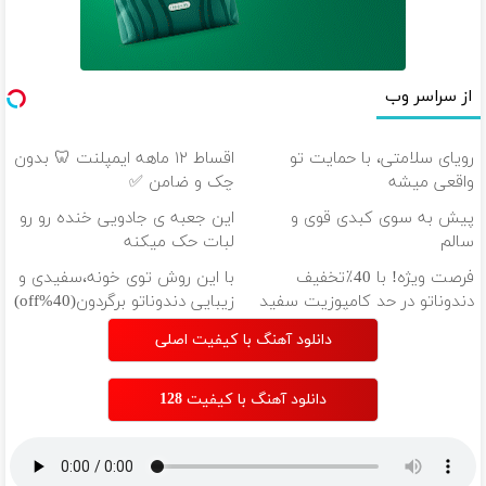
از سراسر وب
رویای سلامتی، با حمایت تو
اقساط ۱۲ ماهه ایمپلنت 🦷 بدون
واقعی میشه
چک و ضامن ✅
پیش به سوی کبدی قوی و
این جعبه ی جادویی خنده رو رو
سالم
لبات حک میکنه
خرید40%تخفیف
فرصت ویژه! با 40٪تخفیف
با این روش توی خونه،سفیدی و
دندوناتو در حد کامپوزیت سفید
زیبایی دندوناتو برگردون(40%off)
کن
دانلود آهنگ با کیفیت اصلی
دانلود آهنگ با کیفیت 128