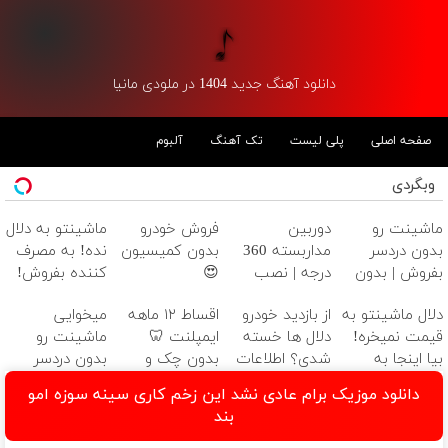
دانلود آهنگ جدید 1404 در ملودی مانیا
صفحه اصلی
پلی لیست
تک آهنگ
آلبوم
وبگردی
ماشینت رو
دوربین
فروش خودرو
ماشینتو به دلال
بدون دردسر
مداربسته 360
بدون کمیسیون
نده! به مصرف
بفروش | بدون
درجه | نصب
😍
کننده بفروش!
کمسیون 😍
آسان و راحت
بدون پاسخ به
دلال ماشینتو به
از بازدید خودرو
اقساط ۱۲ ماهه
میخوایی
یک تماس
قیمت نمیخره!
دلال ها خسته
ایمپلنت 🦷
ماشینت رو
بیا اینجا به
شدی؟ اطلاعات
بدون چک و
بدون دردسر
قیمت
ماشینت رو
ضامن؛ همین
بفروشی؟ بدون
دانلود موزیک برام عادی نشد این زخم کاری سینه سوزه امو
بفروش*فقط
اینجا ثبت کن
امروز اقدام کن
کمیسیون
بند
خریدار واقعی*
✅