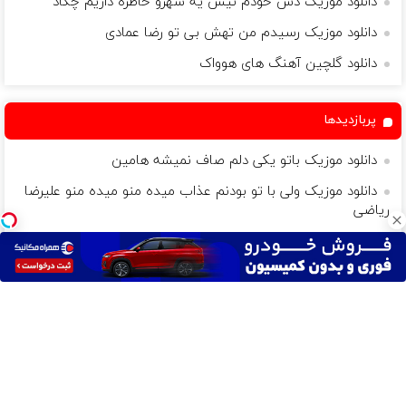
دانلود موزیک دس خودم نیس یه شهرو خاطره داریم چکاد
دانلود موزیک رسیدم من تهش بی تو رضا عمادی
دانلود گلچین آهنگ های هوواک
پربازدیدها
دانلود موزیک باتو یکی دلم صاف نمیشه هامین
دانلود موزیک ولی با تو بودنم عذاب میده منو میده منو علیرضا
ریاضی
دانلود موزیک کاشکی پروانه بشم بگردم ه ی دور سرت ابوالفضل
زراعتکار
دانلود موزیک یه ساحل یه بارون کنارت یه وقت محسن میدانی
دانلود موزیک پس جلو دوستات اینقد پز نده که تو با تهی و
فاجعه ای پس ذوق زده نشو