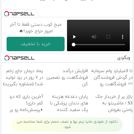
میخ کوب دستی فقط تا آخر
امروز حراج خورد!🔥
خرید با تخفیف
وبگردی
تا 3میلیارد وام سرمایه
افزایش درآمـد
پماد درمان جای زخم
در گردش فروشندگان
فروشگاهت رو تضمین
در ۷ روز در یزد تولید
=> فروشگاهت رو
کن
شد! (مشاوره بگیرید)
ثبت کن
بازار پر از خریدار جک
پایان دغدغه هزینه
آخرین باری که درد
S3 / ماشینتو به
های دندان پزشکی با
کمر داری!
راحتی بفروش
پک سفید کننده
◗پرسش‌نامه رو پر
خانگی
کن◖
دانلود از ملودی مانیا نیم بها و نصف حجم برای شما محاسبه می
شود.