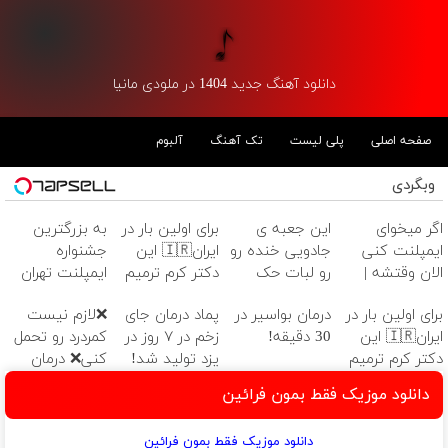
دانلود آهنگ جدید 1404 در ملودی مانیا
صفحه اصلی
پلی لیست
تک آهنگ
آلبوم
وبگردی
اگر میخوای
این جعبه ی
برای اولین بار در
به بزرگترین
ایمپلنت کنی
جادویی خنده رو
ایران🇮🇷 این
جشنواره
الان وقتشه |
رو لبات حک
دکتر کرم ترمیم
ایمپلنت تهران
فقط با ۲۵
میکنه
کننده 23 روزه
خوش اومدید! |
برای اولین بار در
درمان بواسیر در
پماد درمان جای
❌لازم نیست
میلیون تومان!!!
خرید40%تخفیف
ساخت!
فقط ۲۵ میلیون
ایران🇮🇷 این
30 دقیقه!
زخم در ۷ روز در
کمردرد رو تحمل
!
دکتر کرم ترمیم
یزد تولید شد!
کنی❌ درمان
کننده 23 روزه
(مشاوره بگیرید)
بدون جراحی و
دانلود موزیک فقط بمون فرائین
ساخت!
قرص
(پرسشنامه)
دانلود موزیک فقط بمون فرائین