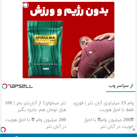
از سراسر وب
وام 15 میلیاردی آبان تتر | فوری،
تتر میخوای؟ از آبان‌تتر بخر | 100
فقط با احراز هویت
هزار تومان هم جایزه بگیر
❗❗200 میلیون وام❗❗ با احراز
200 میلیون وام ❗❗ با احراز هویت
هویت در آبان تتر
در آبان تتر
40 درصد سود سالانه❗ از تورم جا
100 هزار تومن پاداش بگیر |