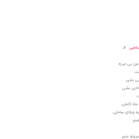
احلی
♬
من بی مرزه
ست
نی بشی
لانی بشی
ت
ماه کاملی
ه ویلای ساحلی
هنم
 میشه منم