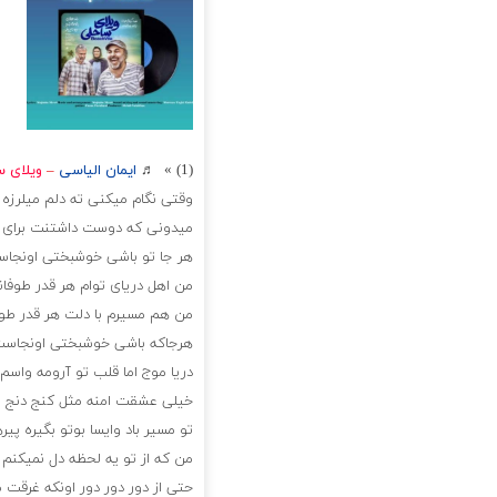
(1) » ♬
ایمان الیاسی
–
ویلای س
وقتی نگام میکنی ته دلم میلرزه
میدونی که دوست داشتنت برای 
هر جا تو باشی خوشبختی اونجا
من اهل دریای توام هر قدر طوفا
من هم مسیرم با دلت هر قدر طو
هرجاکه باشی خوشبختی اونجاس
دریا موج اما قلب تو آرومه واسم 
خیلی عشقت امنه مثل کنج دنج ی
تو مسیر باد وایسا بوتو بگیره پیر
من که از تو یه لحظه دل نمیکنم
حتی از دور دور دور اونکه غرقت