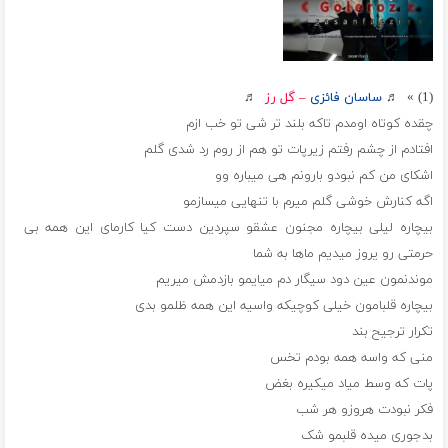
(1) » ♬
ساسان فائزی
–
گل رز
♬
چقده کوتاه اومدم تاکه بلند تر شی تو خب ازم
افتادم از چشم رفتم زیرپات تو هم از روم رد شدی گلم
اشکای من کم نبودو بارونم هی میباره وو
اگه کنارش خوشی گلم میرم با تنهایی میسازمو
بیچاره لیلی بیچاره مجنون عشقو سپردین دست کیا کارمای این همه بی
حرمتی رو یروز میدیم ماها به شما
موندنمون عین دود سیگار دم میایمو بازدمش میریم
بیچاره قلبامون خیلی کوچیکه واسیه این همه ظلمو بدی
تکرار ترجیح بند
منی که واسه همه بودم تخس
پات که وسط میاد میکیره بغض
فکر نبودت هروزو هر شب
بدجوری میده قلبمو شک